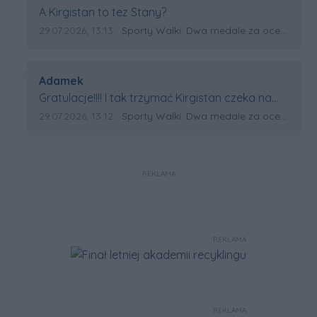
Treść komentarza:
A Kirgistan to tez Stany?
Data dodania komentarza:
Źródło komentarza:
29.07.2026, 13:13
Sporty Walki: Dwa medale za oceanem
Autor komentarza:
Adamek
Treść komentarza:
Gratulacje!!!! I tak trzymać Kirgistan czeka na
powtórkę z USA a może i złote medale.
Data dodania komentarza:
Źródło komentarza:
29.07.2026, 13:12
Sporty Walki: Dwa medale za oceanem
Trzymamy kciuki
REKLAMA
REKLAMA
REKLAMA