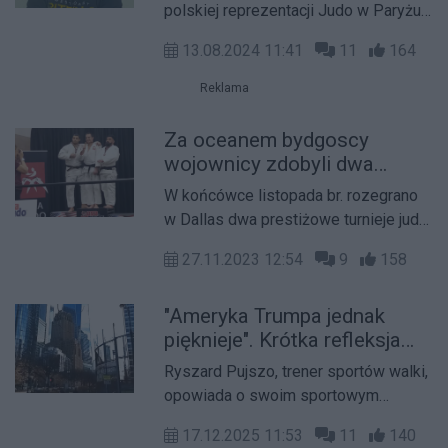
polskiej reprezentacji Judo w Paryżu
przedstawił nam Ryszard Pujszo -
13.08.2024 11:41
11
164
trener.
Reklama
Za oceanem bydgoscy
wojownicy zdobyli dwa
srebrne medale
W końcówce listopada br. rozegrano
w Dallas dwa prestiżowe turnieje judo,
"Dallas Open" oraz "Judo President
27.11.2023 12:54
9
158
Cup", gdzie rywalizowano o Puchar
Prezydenta Stanów Zjednoczonych.
"Ameryka Trumpa jednak
pięknieje". Krótka refleksja
trenera sportów walki
Ryszard Pujszo, trener sportów walki,
Ryszarda Pujszo
opowiada o swoim sportowym
pobycie w Stanach Zjednoczonych. W
17.12.2025 11:53
11
140
krótkiej, rzeczowej refleksji wskazuje