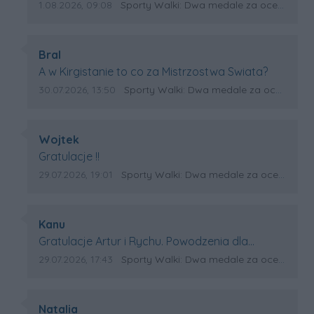
Artura. Gratulacje !
Data dodania komentarza:
Źródło komentarza:
1.08.2026, 09:08
Sporty Walki: Dwa medale za oceanem
Autor komentarza:
Bral
Treść komentarza:
A w Kirgistanie to co za Mistrzostwa Swiata?
Data dodania komentarza:
Źródło komentarza:
30.07.2026, 13:50
Sporty Walki: Dwa medale za oceanem
Autor komentarza:
Wojtek
Treść komentarza:
Gratulacje !!
Data dodania komentarza:
Źródło komentarza:
29.07.2026, 19:01
Sporty Walki: Dwa medale za oceanem
Autor komentarza:
Kanu
Treść komentarza:
Gratulacje Artur i Rychu. Powodzenia dla
Kirgistanu.
Data dodania komentarza:
Źródło komentarza:
29.07.2026, 17:43
Sporty Walki: Dwa medale za oceanem
Autor komentarza:
Natalia