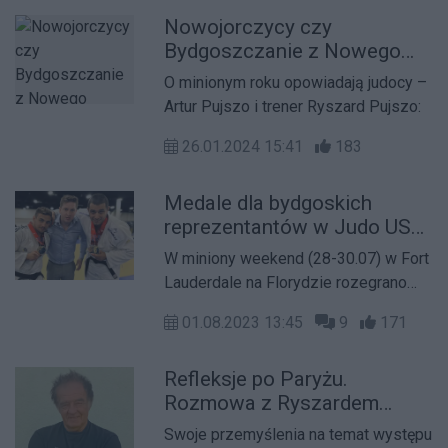
Nowojorczycy czy
Bydgoszczanie z Nowego
Jorku?
O minionym roku opowiadają judocy –
Artur Pujszo i trener Ryszard Pujszo:
26.01.2024 15:41
183
Medale dla bydgoskich
reprezentantów w Judo US
Open 2023
W miniony weekend (28-30.07) w Fort
Lauderdale na Florydzie rozegrano
prestiżowe zawody US Open w Judo.
01.08.2023 13:45
9
171
Refleksje po Paryżu.
Rozmowa z Ryszardem
Pujszo - trenerem Judo
Swoje przemyślenia na temat występu