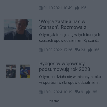
Ryszard Pujszo - judoka, nauczyciel i
01.10.2021 10:49
196
naukowiec przechodzi na zasłużoną
emeryturę.
"Wojna zastała nas w
Stanach". Rozmowa z
Ryszardem Pujszo
O tym, jak trenuje się w tych trudnych
akademickim trenerem
czasach opowiedział nam Ryszard
sportów walki
Pujszo.
10.03.2022 17:26
23
185
Bydgoscy wojownicy
podsumowują rok 2023
O tym, co działo się w minionym roku
w sportach walki opowiedzieli nam
Artur i Ryszard Pujszo.
18.01.2024 10:19
9
185
Reklama