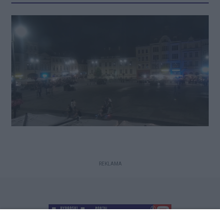
bydgoszczan i turystów ustawiają
się dokładnie od czterdziestu lat.
Uwaga! Jubileusz postanowiła
popsuć toruńska dziennikarka
Małgorzata Oberlan z „Gazety
Pomorskiej:” publikując paszkwil
uderzający w nasze bydgoskie
dobro narodowe.
REKLAMA