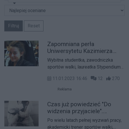
Filtruj
Reset
Zapomniana perła
Uniwersytetu Kazimierza
Wielkiego
Wybitna studentka, zawodniczka
sportów walki, laureatka Stypendium
Ministra. Trenuje od nastoletnich lat,
11.01.2023 16:46
12
270
znakomicie łączy karierę sportową z
nauką. Niestety jej sukcesy nie
Reklama
zawsze cieszyły się popularnością i
właściwym uznaniem. W wywiadzie
Czas już powiedzieć "Do
przybliża historię swoich dokonań,
widzenia przyjaciele".
blasków i cieni sportowej przygody.
Ryszard Pujszo kończy pracę
Po wielu latach pełnej wyzwań pracy,
na UKW
akademicki trener sportów walki,