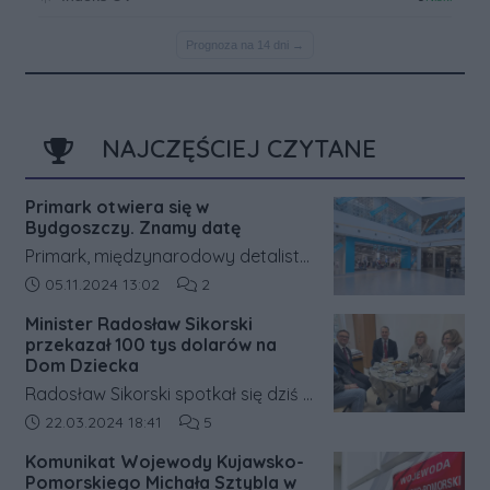
NAJCZĘŚCIEJ CZYTANE
Primark otwiera się w
Bydgoszczy. Znamy datę
Primark, międzynarodowy detalista
odzieżowy, ogłosił datę otwarcia
Data dodania artykułu:
Liczba komentarzy artykułu:
05.11.2024 13:02
2
siódmego sklepu w Polsce. Pierwsza
Minister Radosław Sikorski
lokalizacja na północy kraju będzie
przekazał 100 tys dolarów na
znajdować się w bydgoskim
Dom Dziecka
centrum handlowym Zielone
Radosław Sikorski spotkał się dziś z
Arkady. Otwarcie zaplanowano na
dziećmi oraz kadrą Bydgoskiego
Data dodania artykułu:
Liczba komentarzy artykułu:
22.03.2024 18:41
5
27 listopada o godzinie 9:00.
Zespołu Opiekuńczo
Komunikat Wojewody Kujawsko-
Wychowawczego dla dzieci przy ul.
Pomorskiego Michała Sztybla w