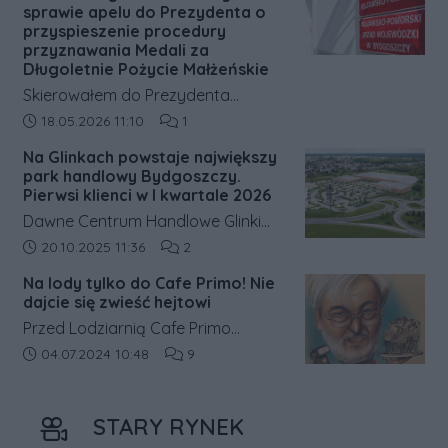
Traugutta 5.
sprawie apelu do Prezydenta o
przyspieszenie procedury
przyznawania Medali za
Długoletnie Pożycie Małżeńskie
Skierowałem do Prezydenta
Rzeczypospolitej Polskiej pismo
Data dodania artykułu:
Liczba komentarzy artykułu:
18.05.2026 11:10
1
dotyczące wydłużającego się
Na Glinkach powstaje największy
czasu oczekiwania na rozpatrzenie
park handlowy Bydgoszczy.
wniosków o nadanie Medali za
Pierwsi klienci w I kwartale 2026
Długoletnie Pożycie Małżeńskie.
Dawne Centrum Handlowe Glinki
przechodzi gruntowną przebudowę
Data dodania artykułu:
Liczba komentarzy artykułu:
20.10.2025 11:36
2
i zmieni się w park handlowy Nowe
Na lody tylko do Cafe Primo! Nie
Glinki. Pierwsi klienci mają pojawić
dajcie się zwieść hejtowi
się już w pierwszym kwartale 2026
Przed Lodziarnią Cafe Primo
roku; kompleks docelowo zaoferuje
prowadzoną od początku przez
Data dodania artykułu:
Liczba komentarzy artykułu:
04.07.2024 10:48
9
16–18 tys. m² powierzchni handlowej.
Romana Górala w przesmyku
między ul. Gdańską, a Parkiem
STARY RYNEK
Kazimierza Wielkiego kolejki