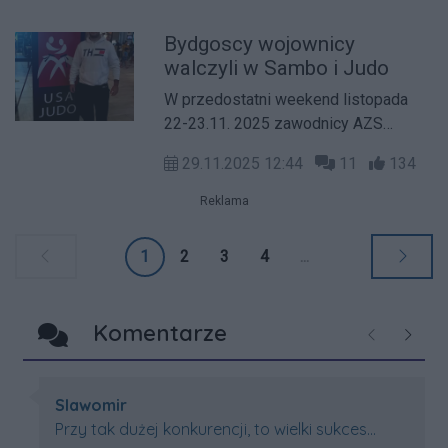
społeczno-gospodarcze przesłanki
Bydgoscy wojownicy
poprawy i daje nadzieję na
walczyli w Sambo i Judo
stabilizację.
W przedostatni weekend listopada
22-23.11. 2025 zawodnicy AZS
Wyższej Szkoły Gospodarki brali
29.11.2025 12:44
11
134
udział w dwóch ważnych zawodach.
Reklama
1
2
3
4
...
Komentarze
Poprzednie
Następ
Autor komentarza:
Slawomir
Treść komentarza:
Przy tak dużej konkurencji, to wielki sukces