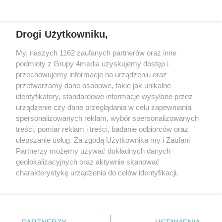
Drogi Użytkowniku,
+48 52 5812666
sekretariat@bydgoszcz.com
My, naszych 1162 zaufanych partnerów oraz inne
podmioty z Grupy 4media uzyskujemy dostęp i
przechowujemy informacje na urządzeniu oraz
przetwarzamy dane osobowe, takie jak unikalne
O nas
Reklama
Regulamin
Kontakt
identyfikatory, standardowe informacje wysyłane przez
Wydarzenia
Ogłoszenia
Katalog firm
urządzenie czy dane przeglądania w celu zapewniania
spersonalizowanych reklam, wybór spersonalizowanych
treści, pomiar reklam i treści, badanie odbiorców oraz
Zapisz się do newslettera
ulepszanie usług. Za zgodą Użytkownika my i Zaufani
Dołącz do grona ludzi najlepiej poinformowanych!
Partnerzy możemy używać dokładnych danych
geolokalizacyjnych oraz aktywnie skanować
Zapisz się »
charakterystykę urządzenia do celów identyfikacji.
Ponieważ cenimy Twoją prywatność, prosimy o zgodę na
Szukaj
korzystanie z tych technologii poprzez kliknięcie
„Akceptuję”. Zgoda jest dobrowolna i zawsze możesz ją
zmienić/wycofać klikając przycisk ustawień prywatności