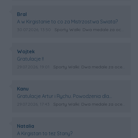
Autor komentarza:
Bral
Treść komentarza:
A w Kirgistanie to co za Mistrzostwa Swiata?
Data dodania komentarza:
Źródło komentarza:
30.07.2026, 13:50
Sporty Walki: Dwa medale za oceanem
Autor komentarza:
Wojtek
Treść komentarza:
Gratulacje !!
Data dodania komentarza:
Źródło komentarza:
29.07.2026, 19:01
Sporty Walki: Dwa medale za oceanem
Autor komentarza:
Kanu
Treść komentarza:
Gratulacje Artur i Rychu. Powodzenia dla
Kirgistanu.
Data dodania komentarza:
Źródło komentarza:
29.07.2026, 17:43
Sporty Walki: Dwa medale za oceanem
Autor komentarza:
Natalia
Treść komentarza:
A Kirgistan to tez Stany?