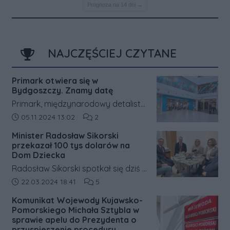
NAJCZĘŚCIEJ CZYTANE
Primark otwiera się w
Bydgoszczy. Znamy datę
Primark, międzynarodowy detalista
odzieżowy, ogłosił datę otwarcia
Data dodania artykułu:
Liczba komentarzy artykułu:
05.11.2024 13:02
2
siódmego sklepu w Polsce. Pierwsza
Minister Radosław Sikorski
lokalizacja na północy kraju będzie
przekazał 100 tys dolarów na
znajdować się w bydgoskim
Dom Dziecka
centrum handlowym Zielone
Radosław Sikorski spotkał się dziś z
Arkady. Otwarcie zaplanowano na
dziećmi oraz kadrą Bydgoskiego
Data dodania artykułu:
Liczba komentarzy artykułu:
22.03.2024 18:41
5
27 listopada o godzinie 9:00.
Zespołu Opiekuńczo
Komunikat Wojewody Kujawsko-
Wychowawczego dla dzieci przy ul.
Pomorskiego Michała Sztybla w
Traugutta 5.
sprawie apelu do Prezydenta o
przyspieszenie procedury