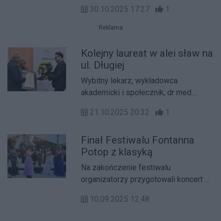
Bydgoszczy. Powstało dzieło
30.10.2025 17:27
1
wstrząsające – o złu, które dzieje się
za ścianami naszych mieszkań i
Reklama
domów.
Kolejny laureat w alei sław na
ul. Długiej
Wybitny lekarz, wykładowca
akademicki i społecznik, dr med.
Paweł Rajewski, prof. Wyższej Szkoły
21.10.2025 20:32
1
Nauk o Zdrowiu, MBA, rektor tej
uczelni, został uhonorowany tablicą
Finał Festiwalu Fontanna
ze swym podpisem w Alei
Potop z klasyką
Bydgoskich Autografów.
Na zakończenie festiwalu
organizatorzy przygotowali koncert z
okazji 200 rocznicy urodzin Johanna
10.09.2025 12:48
Straussa. Wystąpili przed licznie
zgromadzoną publicznością śpiewacy