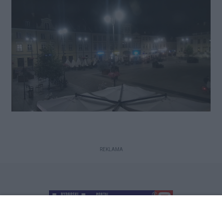
Uwaga! Jubileusz postanowiła
popsuć toruńska dziennikarka
Małgorzata Oberlan z „Gazety
Pomorskiej:” publikując paszkwil
uderzający w nasze bydgoskie
dobro narodowe.
REKLAMA