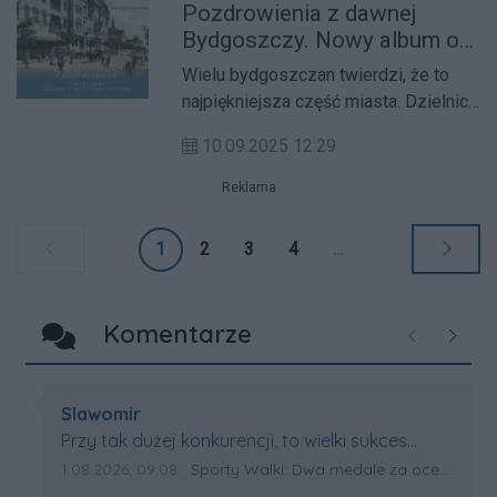
Pozdrowienia z dawnej
operowi Roksana Korban, Justyna
Bydgoszczy. Nowy album o
Gęsicka, Krzysztof Zimny oraz
mieście
skrzypek Wojciech Kołaczyk. Koncert
Wielu bydgoszczan twierdzi, że to
uświetnił jubileusz 30-lecia Orkiestry
najpiękniejsza część miasta. Dzielnica
Symfoników Bydgoskich.
Muzyczna i Sielanka są bohaterami
10.09.2025 12:29
najnowszego albumu kolekcjonerki
bydgostianów Anny Perlik-
Reklama
Piątkowskiej. Na ponad 150 zdjęciach
i pocztówkach można zobaczyć, jak
1
2
3
4
...
wyglądała ta okolica w pierwszych
latach XX wieku oraz w międzywojniu.
Komentarze
Poprzednie
Następ
Autor komentarza:
Slawomir
Treść komentarza:
Przy tak dużej konkurencji, to wielki sukces
Artura. Gratulacje !
Data dodania komentarza:
Źródło komentarza:
1.08.2026, 09:08
Sporty Walki: Dwa medale za oceanem