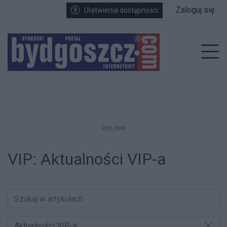
Przejdź do głównych treści
Przejdź do wyszukiwarki
Przejdź do głównego menu
Zaloguj się
Ułatwienia dostępności
enu
Prz
REKLAMA
VIP:
Aktualności VIP-a
Aktualności VIP-a