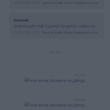
Data dodania komentarza:
Źródło komentarza:
29.07.2026, 13:13
Sporty Walki: Dwa medale za oceanem
Autor komentarza:
Adamek
Treść komentarza:
Gratulacje!!!! I tak trzymać Kirgistan czeka na
powtórkę z USA a może i złote medale.
Data dodania komentarza:
Źródło komentarza:
29.07.2026, 13:12
Sporty Walki: Dwa medale za oceanem
Trzymamy kciuki
REKLAMA
REKLAMA
REKLAMA