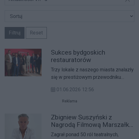
Filtruj
Reset
Sukces bydgoskich
restauratorów
Trzy lokale z naszego miasta znalazły
się w prestiżowym przewodniku
Michelina. Wśród polskich restauracji
01.06.2026 12:56
Michelin wyróżnił w tym roku trzy z
Bydgoszczy. To: Czosnek i Oliwa,
Reklama
Scoria oraz Meluzyna.
Zbigniew Suszyński z
Nagrodą Filmową Marszałka
za wybitne kreacje
Zagrał ponad 50 ról teatralnych,