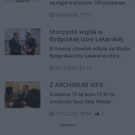
dubbingowe
wystąpił w przeszło 100 produkcjach
filmowych i serialowych, użyczył
24.04.2026 13:13
głosu w ok. 300 realizacjach
dubbingowych, co czyni go jednym z
Uroczysta wigilia w
najbardziej wszechstronnych polskich
Bydgoskiej Izbie Lekarskiej
aktorów.
W miniony czwartek odbyła się Wigilia
Bydgoskiej Izby Lekarskiej, którą
poprowadziła Prezes ORL BIL lek.
20.12.2025 22:15
Aleksandra Śremska. Podziękowała
wszystkim, którzy zaangażowali się w
Z ARCHIWUM VIPA...
codzienną pracę na rzecz rozwoju
samorządu lekarskiego oraz
Dokładnie 15 lat temu 13 XII na
współpracę z Bydgoską Izbą
uroczystej Sesji Rady Miasta
Lekarską przy tegorocznych,
zaprzysiężony został nowo wybrany
pionierskich projektach lokalnej
13.12.2025 19:44
1
po raz pierwszy Rafał Bruski.
społeczności.
Reklama