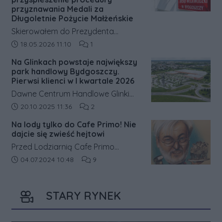
przyznawania Medali za
Długoletnie Pożycie Małżeńskie
Skierowałem do Prezydenta
Rzeczypospolitej Polskiej pismo
Data dodania artykułu:
Liczba komentarzy artykułu:
18.05.2026 11:10
1
dotyczące wydłużającego się
Na Glinkach powstaje największy
czasu oczekiwania na rozpatrzenie
park handlowy Bydgoszczy.
wniosków o nadanie Medali za
Pierwsi klienci w I kwartale 2026
Długoletnie Pożycie Małżeńskie.
Dawne Centrum Handlowe Glinki
przechodzi gruntowną przebudowę
Data dodania artykułu:
Liczba komentarzy artykułu:
20.10.2025 11:36
2
i zmieni się w park handlowy Nowe
Na lody tylko do Cafe Primo! Nie
Glinki. Pierwsi klienci mają pojawić
dajcie się zwieść hejtowi
się już w pierwszym kwartale 2026
Przed Lodziarnią Cafe Primo
roku; kompleks docelowo zaoferuje
prowadzoną od początku przez
Data dodania artykułu:
Liczba komentarzy artykułu:
04.07.2024 10:48
9
16–18 tys. m² powierzchni handlowej.
Romana Górala w przesmyku
między ul. Gdańską, a Parkiem
STARY RYNEK
Kazimierza Wielkiego kolejki
bydgoszczan i turystów ustawiają
się dokładnie od czterdziestu lat.