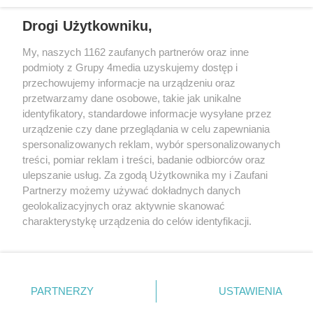
Drogi Użytkowniku,
+48 52 5812666
sekretariat@bydgoszcz.com
My, naszych 1162 zaufanych partnerów oraz inne
podmioty z Grupy 4media uzyskujemy dostęp i
przechowujemy informacje na urządzeniu oraz
przetwarzamy dane osobowe, takie jak unikalne
O nas
Reklama
Regulamin
Kontakt
identyfikatory, standardowe informacje wysyłane przez
Wydarzenia
Ogłoszenia
Katalog firm
urządzenie czy dane przeglądania w celu zapewniania
spersonalizowanych reklam, wybór spersonalizowanych
treści, pomiar reklam i treści, badanie odbiorców oraz
Zapisz się do newslettera
ulepszanie usług. Za zgodą Użytkownika my i Zaufani
Dołącz do grona ludzi najlepiej poinformowanych!
Partnerzy możemy używać dokładnych danych
geolokalizacyjnych oraz aktywnie skanować
Zapisz się »
charakterystykę urządzenia do celów identyfikacji.
Ponieważ cenimy Twoją prywatność, prosimy o zgodę na
Szukaj
korzystanie z tych technologii poprzez kliknięcie
„Akceptuję”. Zgoda jest dobrowolna i zawsze możesz ją
zmienić/wycofać klikając przycisk ustawień prywatności
PARTNERZY
USTAWIENIA
znajdujący się w lewym dolnym rogu strony
. Niektóre