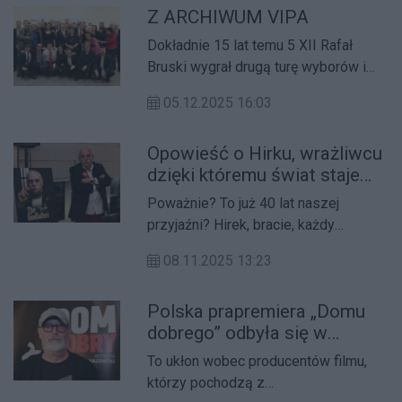
Z ARCHIWUM VIPA
Dokładnie 15 lat temu 5 XII Rafał
Bruski wygrał drugą turę wyborów i
został nowym Prezydentem
05.12.2025 16:03
Bydgoszczy.
Opowieść o Hirku, wrażliwcu
dzięki któremu świat staje
się lepszy
Poważnie? To już 40 lat naszej
przyjaźni? Hirek, bracie, każdy
człowiek jest niepowtarzalny, jak
08.11.2025 13:23
nasze linie papilarne, ale Ty, dobro
narodowe tego miasta, cały jesteś
Polska prapremiera „Domu
jednym wielkim unikatem, jeśli kot
dobrego” odbyła się w
chodzi swoimi ścieżkami, to Ty, Hirku,
bydgoskiej Operze Nova
jesteś tygrysem!
To ukłon wobec producentów filmu,
którzy pochodzą z