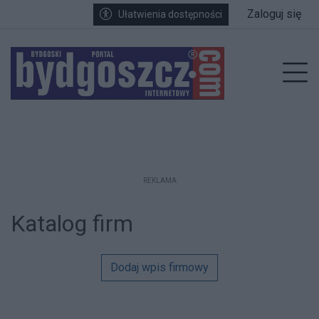
Przejdź do głównych treści
Przejdź do wyszukiwarki
Przejdź do głównego menu
Zaloguj się
Ułatwienia dostępności
enu
Prz
REKLAMA
Katalog firm
Dodaj wpis firmowy