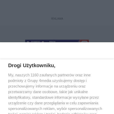
REKLAMA
Drogi Użytkowniku,
+48 52 5812666
sekretariat@bydgoszcz.com
My, naszych 1160 zaufanych partnerów oraz inne
podmioty z Grupy 4media uzyskujemy dostęp i
przechowujemy informacje na urządzeniu oraz
przetwarzamy dane osobowe, takie jak unikalne
O nas
Reklama
Regulamin
Kontakt
identyfikatory, standardowe informacje wysyłane przez
Wydarzenia
Ogłoszenia
Katalog firm
urządzenie czy dane przeglądania w celu zapewniania
spersonalizowanych reklam, wybór spersonalizowanych