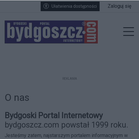
Przejdź do głównych treści
Przejdź do wyszukiwarki
Przejdź do głównego menu
Zaloguj się
Ułatwienia dostępności
enu
Prz
REKLAMA
O nas
Bydgoski Portal Internetowy
bydgoszcz.com powstał 1999 roku.
Jesteśmy zatem, najstarszym portalem informacyjnym w