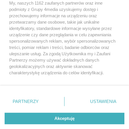
My, naszych 1162 zaufanych partnerów oraz inne
podmioty z Grupy 4media uzyskujemy dostęp i
przechowujemy informacje na urządzeniu oraz
przetwarzamy dane osobowe, takie jak unikalne
O nas
Reklama
Regulamin
Kontakt
identyfikatory, standardowe informacje wysyłane przez
Wydarzenia
Ogłoszenia
Katalog firm
urządzenie czy dane przeglądania w celu zapewniania
spersonalizowanych reklam, wybór spersonalizowanych
treści, pomiar reklam i treści, badanie odbiorców oraz
Zapisz się do newslettera
ulepszanie usług. Za zgodą Użytkownika my i Zaufani
Dołącz do grona ludzi najlepiej poinformowanych!
Partnerzy możemy używać dokładnych danych
geolokalizacyjnych oraz aktywnie skanować
Zapisz się »
charakterystykę urządzenia do celów identyfikacji.
Ponieważ cenimy Twoją prywatność, prosimy o zgodę na
Szukaj
korzystanie z tych technologii poprzez kliknięcie
„Akceptuję”. Zgoda jest dobrowolna i zawsze możesz ją
zmienić/wycofać klikając przycisk ustawień prywatności
PARTNERZY
USTAWIENIA
znajdujący się w lewym dolnym rogu strony
. Niektóre
Facebook.com
X.com
Instagram.com
Youtube.com
rodzaje przetwarzania danych nie wymagają zgody
użytkownika, ale masz prawo sprzeciwić się takiemu
Akceptuję
przetwarzaniu. Preferencje będą miały zastosowania tylko