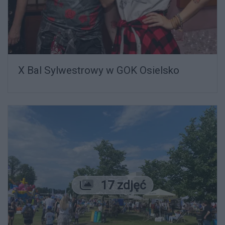
X Bal Sylwestrowy w GOK Osielsko
Liczba zdjęć
17 zdjęć