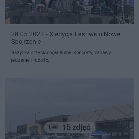
28.05.2023 - X edycja Festiwalu Nowe
Spojrzenie
Bazylika przyciągnęła tłumy. Koncerty, zabawy,
jedzenie i radość.
Liczba zdjęć
15 zdjęć