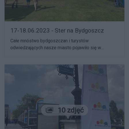
17-18.06.2023 - Ster na Bydgoszcz
Całe mnóstwo bydgoszczan i turystów
odwiedzających nasze miasto pojawiło się w
weekend na kolejnej edycji imprezy Ster na
Bydgoszcz 53˚N, 18˚E. Atrakcji nie zabrakło. Dobrze
bawiły się dzieci, dorośli, a także seniorzy.
Liczba zdjęć
10 zdjęć