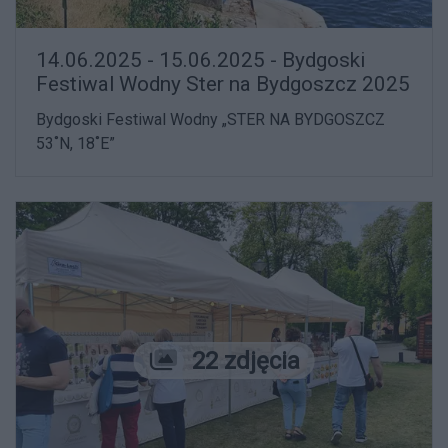
14.06.2025 - 15.06.2025 - Bydgoski
Festiwal Wodny Ster na Bydgoszcz 2025
Bydgoski Festiwal Wodny „STER NA BYDGOSZCZ
53˚N, 18˚E”
Liczba zdjęć
22 zdjęcia