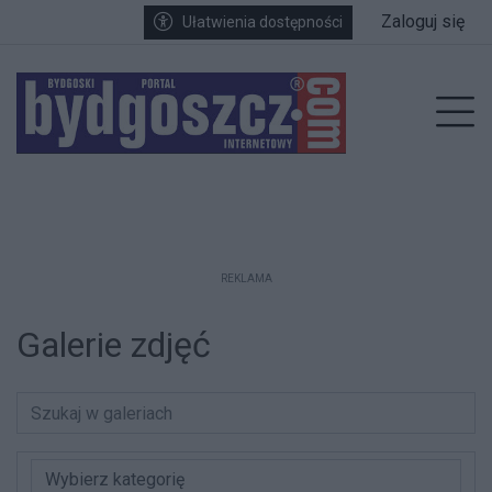
Przejdź do głównych treści
Przejdź do wyszukiwarki
Przejdź do głównego menu
Zaloguj się
Ułatwienia dostępności
enu
Prz
REKLAMA
Galerie zdjęć
Wybierz kategorię