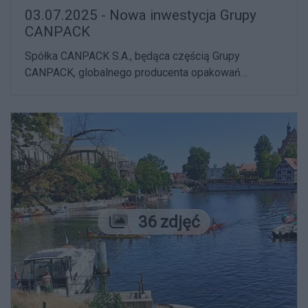
03.07.2025 - Nowa inwestycja Grupy
CANPACK
Spółka CANPACK S.A., będąca częścią Grupy
CANPACK, globalnego producenta opakowań
aluminiowych puszek i wieczek napojowych, a także
jeden z największych pracodawców w regionie,
rozpoczyna rozbudowę swojego zakładu
produkcyjnego w Bydgoszczy.
Liczba zdjęć
36 zdjęć