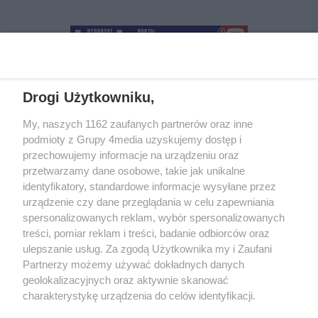
Drogi Użytkowniku,
+48 52 5812666
sekretariat@bydgoszcz.com
My, naszych 1162 zaufanych partnerów oraz inne
podmioty z Grupy 4media uzyskujemy dostęp i
przechowujemy informacje na urządzeniu oraz
przetwarzamy dane osobowe, takie jak unikalne
O nas
Reklama
Regulamin
Kontakt
identyfikatory, standardowe informacje wysyłane przez
Wydarzenia
Ogłoszenia
Katalog firm
urządzenie czy dane przeglądania w celu zapewniania
spersonalizowanych reklam, wybór spersonalizowanych
treści, pomiar reklam i treści, badanie odbiorców oraz
Zapisz się do newslettera
ulepszanie usług. Za zgodą Użytkownika my i Zaufani
Dołącz do grona ludzi najlepiej poinformowanych!
Partnerzy możemy używać dokładnych danych
geolokalizacyjnych oraz aktywnie skanować
Zapisz się »
charakterystykę urządzenia do celów identyfikacji.
Ponieważ cenimy Twoją prywatność, prosimy o zgodę na