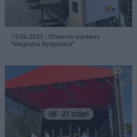
15.06.2023 - Otwarcie wystawy
"Magiczna Bydgoszcz"
Liczba zdjęć
21 zdjęć