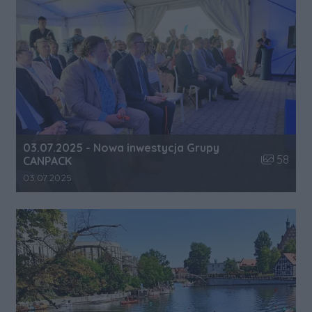
03.07.2025 - Nowa inwestycja Grupy
Liczba zdj
58
CANPACK
Data dodania galerii:
03.07.2025