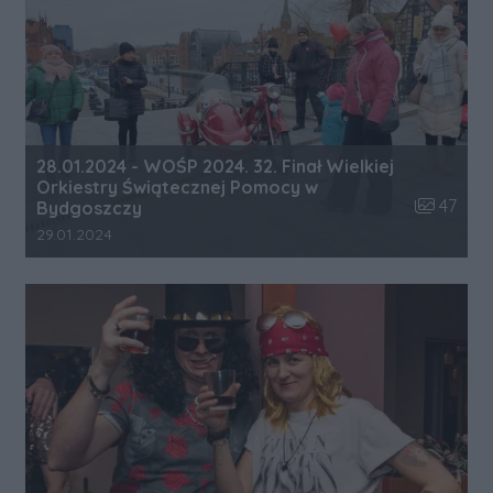
28.01.2024 - WOŚP 2024. 32. Finał Wielkiej
Orkiestry Świątecznej Pomocy w
Liczba zdj
47
Bydgoszczy
Data dodania galerii:
29.01.2024