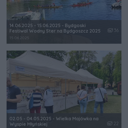
14.06.2025 - 15.06.2025 - Bydgoski
Liczba zdj
36
Festiwal Wodny Ster na Bydgoszcz 2025
Data dodania galerii:
15.06.2025
02.05 - 04.05.2025 - Wielka Majówka na
Liczba zdj
22
Wyspie Młyńskiej