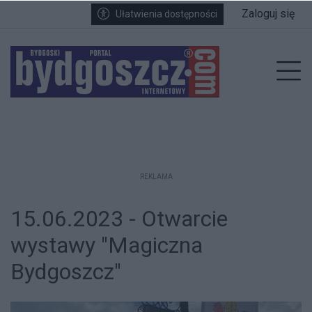
Przejdź do głównych treści
Przejdź do wyszukiwarki
Przejdź do głównego menu
Zaloguj się
Ułatwienia dostępności
enu
Prz
REKLAMA
15.06.2023 - Otwarcie
wystawy "Magiczna
Bydgoszcz"