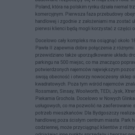
Poland, która na polskim rynku działa niemal tr
komercyjnym. Pierwsza faza przebudowy obej
handlowej i zgodnie z założeniami ma zostać 
pierwsi klienci będą mogli korzystać z części 
Docelowo cały kompleks ma osiągnąć około 18 
Pawła II zapewnia dobre połączenia z różnymi
przewidziano także uporządkowanie układu d
parkingu na 500 miejsc, co ma znacząco popra
potwierdzonych najemców największym pozosta
swoją obecność i otworzy nowoczesny sklep o
kwadratowych. Poza tym wśród najemców znalaz
Rossmann, Sinsay, Woolworth, TEDi, Jysk, Xtre
Piekarnia Grochola. Docelowo w Nowych Glink
usługowych, co ma pozwolić na zaoferowanie
potrzeb mieszkańców. Dla Bydgoszczy realizac
handlowej poza ścisłym centrum miasta. Park 
codziennej, może przyciągnąć klientów z różny
odciążając inne punkty sprzedaży i tworząc 