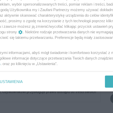
klam, wybór spersonalizowanych treści, pomiar reklam i treści, bad
5
0
 zgodą Użytkownika my i Zaufani Partnerzy możemy używać dokład
az aktywnie skanować charakterystykę urządzenia do celów identyfi
ść, prosimy o zgodę na korzystanie z tych technologii poprzez klikn
a i zawsze możesz ją zmienić/wycofać klikając przycisk ustawień pr
ogu strony
. Niektóre rodzaje przetwarzania danych nie wymagaj
iwić się takiemu przetwarzaniu. Preferencje będą miały zastosowania
Podpis
szymi informacjami, abyś mógł świadomie i komfortowo korzystać z
gółowe informacje dotyczące przetwarzania Twoich danych znajdzi
Dodaj komentarz
s
. oraz po kliknięciu w „Ustawienia”.
n serwisu BYDGOSZCZ.COM. MPI.PL z siedzibą w mieście
USTAWIENIA
zcz) jest administratorem twoich danych osobowych dla
Zgodnie z art. 24 ust. 1 pkt 3 i 4 ustawy o ochronie danych
, Użytkownikowi przysługuje prawo dostępu do treści swoich