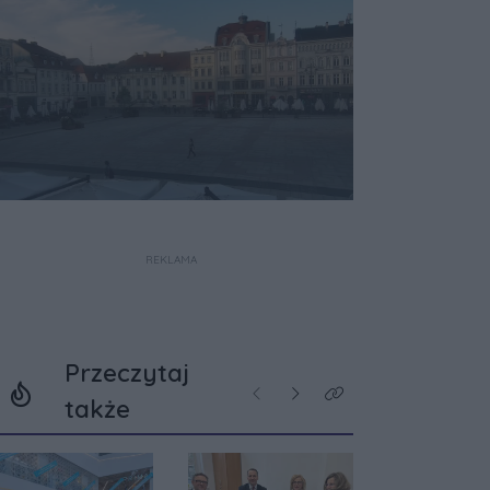
REKLAMA
Przeczytaj
Poprzednie
Następne
Kliknij aby zobaczyć w
także