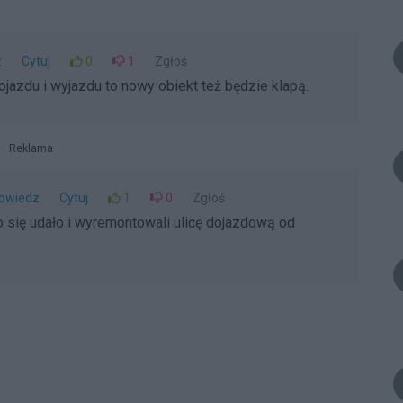
z
Cytuj
0
1
Zgłoś
ojazdu i wyjazdu to nowy obiekt też będzie klapą.
Reklama
owiedz
Cytuj
1
0
Zgłoś
się udało i wyremontowali ulicę dojazdową od