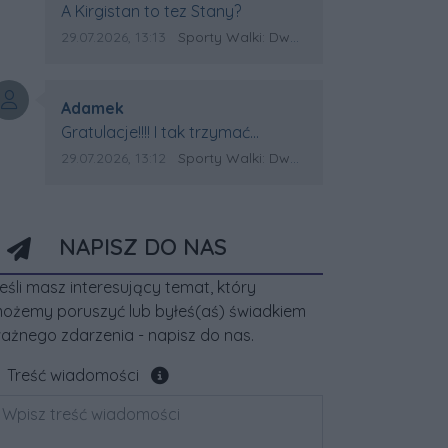
Treść komentarza:
A Kirgistan to tez Stany?
Data dodania komentarza:
Źródło komentarza:
29.07.2026, 13:13
Sporty Walki: Dwa medale za oceanem
Autor komentarza:
Adamek
Treść komentarza:
Gratulacje!!!! I tak trzymać
Kirgistan czeka na powtórkę z
Data dodania komentarza:
Źródło komentarza:
29.07.2026, 13:12
Sporty Walki: Dwa medale za oceanem
USA a może i złote medale.
Trzymamy kciuki
NAPISZ DO NAS
eśli masz interesujący temat, który
ożemy poruszyć lub byłeś(aś) świadkiem
ażnego zdarzenia - napisz do nas.
Pole wymagane
Treść wiadomości