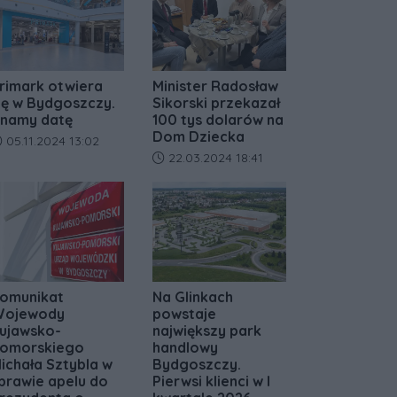
rimark otwiera
Minister Radosław
ię w Bydgoszczy.
Sikorski przekazał
namy datę
100 tys dolarów na
Dom Dziecka
ata dodania artykułu:
05.11.2024 13:02
Data dodania artykułu:
22.03.2024 18:41
omunikat
Na Glinkach
ojewody
powstaje
ujawsko-
największy park
omorskiego
handlowy
ichała Sztybla w
Bydgoszczy.
prawie apelu do
Pierwsi klienci w I