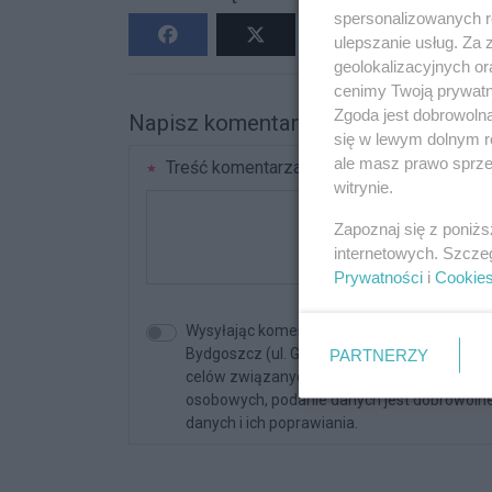
spersonalizowanych re
ulepszanie usług. Za
geolokalizacyjnych or
cenimy Twoją prywatno
Zgoda jest dobrowoln
Napisz komentarz
się w lewym dolnym r
ale masz prawo sprzec
Treść komentarza
witrynie.
Zapoznaj się z poniż
internetowych. Szcze
Prywatności
i
Cookie
Wysyłając komentarz akceptujesz regulami
PARTNERZY
Bydgoszcz (ul. Glinki 32/E2, 85-174 Bydgos
celów związanych z korzystaniem z serwisu. 
osobowych, podanie danych jest dobrowolne
danych i ich poprawiania.