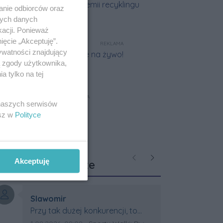
anie odbiorców oraz
nych danych
kacji. Ponieważ
ięcie „Akceptuję”.
REKLAMA
ywatności znajdujący
ą zgody użytkownika,
 tylko na tej
REKLAMA
 naszych serwisów
esz w
Polityce
Ostatnie
Akceptuję
Poprzednie
Następne
komentarze
Autor komentarza:
Slawomir
Treść komentarza:
Przy tak dużej konkurencji, to
wielki sukces Artura. Gratulacje !