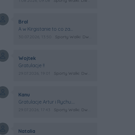
Data dodania komentarza:
Źródło komentarza:
1.08.2026, 09:08
Sporty Walki: Dwa medale za oceanem
Autor komentarza:
Bral
Treść komentarza:
A w Kirgistanie to co za
Mistrzostwa Swiata?
Data dodania komentarza:
Źródło komentarza:
30.07.2026, 13:50
Sporty Walki: Dwa medale za oceanem
Autor komentarza:
Wojtek
Treść komentarza:
Gratulacje !!
Data dodania komentarza:
Źródło komentarza:
29.07.2026, 19:01
Sporty Walki: Dwa medale za oceanem
Autor komentarza:
Kanu
Treść komentarza:
Gratulacje Artur i Rychu.
Powodzenia dla Kirgistanu.
Data dodania komentarza:
Źródło komentarza:
29.07.2026, 17:43
Sporty Walki: Dwa medale za oceanem
Autor komentarza:
Natalia