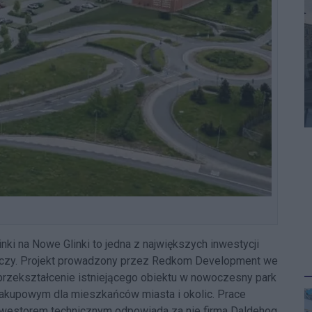
 na Nowe Glinki to jedna z największych inwestycji
czy. Projekt prowadzony przez Redkom Development we
rzekształcenie istniejącego obiektu w nowoczesny park
akupowym dla mieszkańców miasta i okolic. Prace
nwestorem technicznym odpowiada za nie firma Daldehog