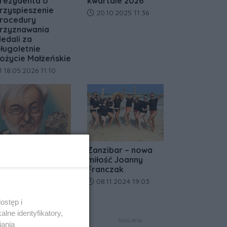
rezydenta o
kwartale 2026
rzyspieszenie
Data dodania artykułu:
20.10.2025 11:36
rocedury
rzyznawania
edali za
ługoletnie
ożycie Małżeńskie
ata dodania artykułu:
18.05.2026 11:10
a lody tylko do
Zanzibar – nowa
afe Primo! Nie
miłość Joanny
ajcie się zwieść
Franczak
ejtowi
Data dodania artykułu:
08.11.2024 19:03
ata dodania artykułu:
04.07.2024 10:48
ostęp i
lne identyfikatory,
REKLAMA
iania