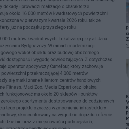
zy dekady i prowadzi realizacje o charakterze
muje około 16 000 metrów kwadratowych powierzchni
ukończona w pierwszym kwartale 2026 roku, tak że
oferty już na początku przyszłego roku.
P
s
Z
000 metrów kwadratowych. Lokalizacja przy al. Jana
D
 częściami Bydgoszczy. W ramach modernizacji
rogowego wokół obiektu oraz budowę obszernego
wić dostępność i wygodę odwiedzających. Z dotychczas
je operator spożywczy Carrefour, który zachowuje
 powierzchni przekraczającej 4 000 metrów
ły się marki znane klientom centrów handlowych:
me Fitness, Maxi Zoo, Media Expert oraz lokalna
ach funkcjonować ma około 20 sklepów i punktów
K
 szerokiego asortymentu dostosowanego do codziennych
W
K
ja tego projektu oznacza wzmocnienie infrastruktury
P
handlowy, skoncentrowany na wygodzie dojazdu i ofercie
M
ch dzielnic oraz z miejscowości podmiejskich,
s
nową przestrzeń handlowo-usługową.