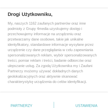
Drogi Użytkowniku,
+48 52 5812666
sekretariat@bydgoszcz.com
My, naszych 1162 zaufanych partnerów oraz inne
podmioty z Grupy 4media uzyskujemy dostęp i
przechowujemy informacje na urządzeniu oraz
przetwarzamy dane osobowe, takie jak unikalne
O nas
Reklama
Regulamin
Kontakt
identyfikatory, standardowe informacje wysyłane przez
Wydarzenia
Ogłoszenia
Katalog firm
urządzenie czy dane przeglądania w celu zapewniania
spersonalizowanych reklam, wybór spersonalizowanych
treści, pomiar reklam i treści, badanie odbiorców oraz
Zapisz się do newslettera
ulepszanie usług. Za zgodą Użytkownika my i Zaufani
Dołącz do grona ludzi najlepiej poinformowanych!
Partnerzy możemy używać dokładnych danych
geolokalizacyjnych oraz aktywnie skanować
Zapisz się »
charakterystykę urządzenia do celów identyfikacji.
Ponieważ cenimy Twoją prywatność, prosimy o zgodę na
Szukaj
korzystanie z tych technologii poprzez kliknięcie
„Akceptuję”. Zgoda jest dobrowolna i zawsze możesz ją
zmienić/wycofać klikając przycisk ustawień prywatności
PARTNERZY
USTAWIENIA
znajdujący się w lewym dolnym rogu strony
. Niektóre