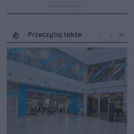
Przeczytaj także
Poprzednie
Następne
Kliknij