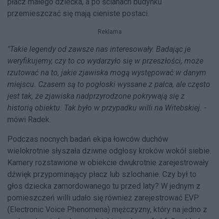
płacz małego dziecka, a po ścianach budynku
przemieszczać się mają cieniste postaci.
Reklama
"Takie legendy od zawsze nas interesowały. Badając je
weryfikujemy, czy to co wydarzyło się w przeszłości, może
rzutować na to, jakie zjawiska mogą występować w danym
miejscu. Czasem są to pogłoski wyssane z palca, ale często
jest tak, że zjawiska nadprzyrodzone pokrywają się z
historią obiektu. Tak było w przypadku willi na Witebskiej.
-
mówi Radek.
Podczas nocnych badań ekipa łowców duchów
wielokrotnie słyszała dziwne odgłosy kroków wokół siebie.
Kamery rozstawione w obiekcie dwukrotnie zarejestrowały
dźwięk przypominający płacz lub szlochanie. Czy był to
głos dziecka zamordowanego tu przed laty? W jednym z
pomieszczeń willi udało się również zarejestrować EVP
(Electronic Voice Phenomena) mężczyzny, który na jedno z