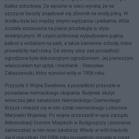
klatka schodowa. Ze wpisów w sieci wynika, że na
szczycie baszty znajdował się zbiornik na wodę pitną. W
środku była też między innymi wędzarnia i piekarnia. Willa
została wzniesiona na planie prostokąta w stylu
eklektycznym. W części północnej wybudowano piękny
balkon z widokiem na park, a także kamienne schody, które
prowadziły nad rzekę. Od strony ulicy zaś posiadłość
ogrodzona była dekoracyjnym ogrodzeniem. Jej pierwszym
właścicielem był optyk i mechanik - Stanisław
Zakaszewski, który wzniósł willę w 1906 roku.
Przyszła II Wojna Światowa, a posiadłość przeszła w
posiadanie niemieckiego okupanta. Budynek służył
wówczas jako sanatorium Niemieckiego Czerwonego
Krzyża i mieścił się w nim sztab niemieckiego Lotnictwa
Marynarki Wojennej. Po wojnie przeszedł w ręce zarządu
Administracji Domów Miejskich w Bydgoszczy i ponownie
zamieszkali w nim nowi lokatorzy. Wtedy w willi mieściło
się 6 mieszkań. Od 2006 roku posiadłość popada w coraz