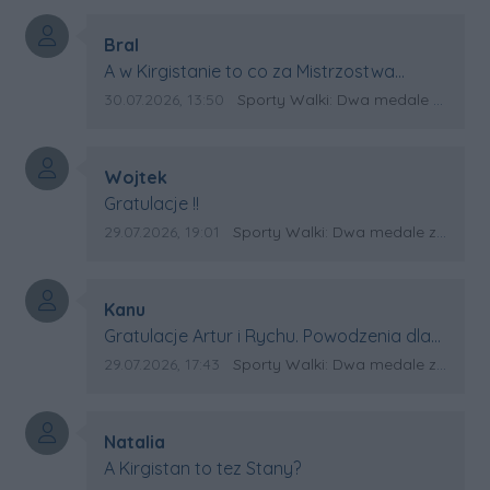
Autor komentarza:
Bral
Treść komentarza:
A w Kirgistanie to co za Mistrzostwa
Swiata?
Data dodania komentarza:
Źródło komentarza:
30.07.2026, 13:50
Sporty Walki: Dwa medale za oceanem
Autor komentarza:
Wojtek
Treść komentarza:
Gratulacje !!
Data dodania komentarza:
Źródło komentarza:
29.07.2026, 19:01
Sporty Walki: Dwa medale za oceanem
Autor komentarza:
Kanu
Treść komentarza:
Gratulacje Artur i Rychu. Powodzenia dla
Kirgistanu.
Data dodania komentarza:
Źródło komentarza:
29.07.2026, 17:43
Sporty Walki: Dwa medale za oceanem
Autor komentarza:
Natalia
Treść komentarza:
A Kirgistan to tez Stany?