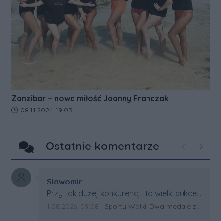
Zanzibar – nowa miłość Joanny Franczak
Data dodania artykułu:
08.11.2024 19:03
Ostatnie komentarze
Poprzednie
Następ
Autor komentarza:
Slawomir
Treść komentarza:
Przy tak dużej konkurencji, to wielki sukces
Artura. Gratulacje !
Data dodania komentarza:
Źródło komentarza:
1.08.2026, 09:08
Sporty Walki: Dwa medale za oceanem