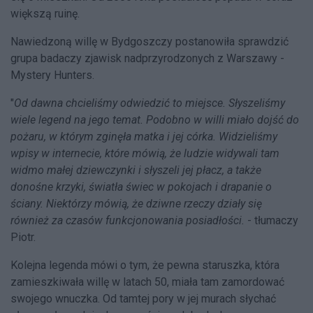
większą ruinę.
Nawiedzoną willę w Bydgoszczy postanowiła sprawdzić
grupa badaczy zjawisk nadprzyrodzonych z Warszawy -
Mystery Hunters.
"
Od dawna chcieliśmy odwiedzić to miejsce. Słyszeliśmy
wiele legend na jego temat. Podobno w willi miało dojść do
pożaru, w którym zginęła matka i jej córka. Widzieliśmy
wpisy w internecie, które mówią, że ludzie widywali tam
widmo małej dziewczynki i słyszeli jej płacz, a także
donośne krzyki, światła świec w pokojach i drapanie o
ściany. Niektórzy mówią, że dziwne rzeczy działy się
również za czasów funkcjonowania posiadłości.
- tłumaczy
Piotr.
Kolejna legenda mówi o tym, że pewna staruszka, która
zamieszkiwała willę w latach 50, miała tam zamordować
swojego wnuczka. Od tamtej pory w jej murach słychać