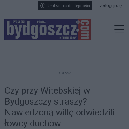
Przejdź do głównych treści
Przejdź do wyszukiwarki
Przejdź do głównego menu
Zaloguj się
Ułatwienia dostępności
enu
Prz
REKLAMA
Czy przy Witebskiej w
Bydgoszczy straszy?
Nawiedzoną willę odwiedzili
łowcy duchów