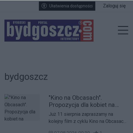
Przejdź do głównych treści
Przejdź do wyszukiwarki
Przejdź do głównego menu
Zaloguj się
Ułatwienia dostępności
enu
Prz
bydgoszcz
"Kino na Obcasach".
Propozycja dla kobiet na
spędzenie wolnego wieczoru
Już 11 sierpnia zapraszamy na
w kinie z przyjaciółkami lub
kolejny film z cyklu Kino na Obcasach.
koleżankami
Reżyser Will Gluck („Tylko nie ty”)