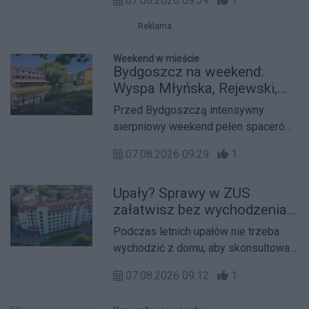
07.08.2026 09:39
1
prezentuje świeżą, błyskotliwą i pełną
uroku komedię "Tylko jedna noc" o
Reklama
poszukiwaniu miłości.
Weekend w mieście
Bydgoszcz na weekend:
Wyspa Młyńska, Rejewski,
koncerty i kino pod chmurką
Przed Bydgoszczą intensywny
sierpniowy weekend pełen spacerów,
koncertów, kina plenerowego i
07.08.2026 09:29
1
rodzinnych atrakcji. W centrum
wydarzeń znajdzie się Wyspa
Upały? Sprawy w ZUS
Młyńska, ale ciekawych propozycji nie
załatwisz bez wychodzenia z
zabraknie także w Fordonie,
domu. Coraz więcej osób
Ostromecku i Śródmieściu.
Podczas letnich upałów nie trzeba
wybiera e-wizyty
wychodzić z domu, aby skonsultować
swoją sprawę z ekspertem ZUS.
07.08.2026 09:12
1
Wystarczy komputer lub smartfon z
dostępem do internetu, by połączyć