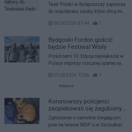
Widzów i Widzek oraz
Wojewódzkiego Policji w Bydgoszczy
Teatr Polski w Bydgoszczy zaprasza
wolontariatu przy Teatrze
nadinsp. Jakuba Gorczyńskiego oraz
do współpracy osoby, które chcą mieć
Polskim w Bydgoszczy
Kujawsko-Pomorskiego Kuratora
realny wpływ na funkcjonowanie
Oświaty Grażynę Dziedzic.
06.08.2026 07:44
1
instytucji. Do 31 sierpnia br. trwa nabór
do Teatralnej Rady Widzów i Widzek
Bydgoski Fordon gościć
oraz do zespołu wolontariuszy na
będzie Festiwal Wisły
sezon 2026/2027. To szansa na
współtworzenie wydarzeń, udział w
Przed nami 10. Edycja największej w
pracach doradczych i poznanie teatru
Polsce imprezy rzecznej opartej na
od kulis.
wiślanym dziedzictwie. W sobotę, 15
05.08.2026 15:06
1
sierpnia Festiwal Wisły dotrze do
bydgoskiego Fordonu.
Reklama
Koronowscy policjanci
zaopiekowali się zagubionym
psem
Zgłoszenie o samotnie biegającym
psie na terenie MOP-u w Szczutkach
uruchomiło szybką reakcję