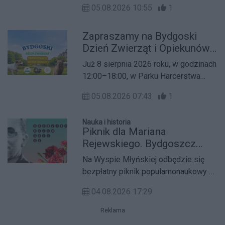
05.08.2026 10:55
1
koronowskich policjantów, którzy
zaopiekowali się czworonogiem. Na
Zapraszamy na Bydgoski
miejscu okazało się, że nie został on
Dzień Zwierząt i Opiekunów.
porzucony, lecz wykorzystał chwilę
Edukacja, pomoc i wspólna
nieuwagi właścicieli.
Już 8 sierpnia 2026 roku, w godzinach
zabawa w Parku Harcerstwa
12:00–18:00, w Parku Harcerstwa
Bydgoskiego
Bydgoskiego na Osiedlu Leśnym
05.08.2026 07:43
1
odbędzie się Bydgoski Dzień
Zwierząt i Opiekunów. Bezpłatne
Nauka i historia
wydarzenie organizowane przez Fika
Piknik dla Mariana
Town Sklep Zoologiczny oraz Macieja
Rejewskiego. Bydgoszcz
Dadoka będzie miało charakter
zaprasza na spotkanie z
Na Wyspie Młyńskiej odbędzie się
edukacyjno-charytatywny i skierowane
kryptologią
bezpłatny piknik popularnonaukowy z
jest do wszystkich mieszkańców
okazji 121. rocznicy urodzin Mariana
Bydgoszczy – opiekunów zwierząt,
04.08.2026 17:29
Rejewskiego. W programie znalazły
rodzin z dziećmi, osób planujących
się atrakcje łączące historię,
adopcję oraz wszystkich miłośników
Reklama
matematykę i świat szyfrów w
zwierząt.