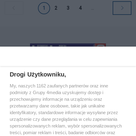
przystępnej formie.
1
2
3
4
...
Drogi Użytkowniku,
+48 52 5812666
sekretariat@bydgoszcz.com
My, naszych 1162 zaufanych partnerów oraz inne
podmioty z Grupy 4media uzyskujemy dostęp i
przechowujemy informacje na urządzeniu oraz
przetwarzamy dane osobowe, takie jak unikalne
O nas
Reklama
Regulamin
Kontakt
identyfikatory, standardowe informacje wysyłane przez
Wydarzenia
Ogłoszenia
Katalog firm
urządzenie czy dane przeglądania w celu zapewniania
spersonalizowanych reklam, wybór spersonalizowanych
treści, pomiar reklam i treści, badanie odbiorców oraz
Zapisz się do newslettera