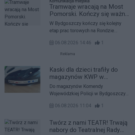
Komunikacja miejska
się z pracownikiem Zakładu podczas
Tramwaje wracają na Most
e-wizyty. To wygodne rozwiązanie
Pomorski. Kończy się ważny
pozwala załatwić wiele spraw bez
etap remontu torowisk
W Bydgoszczy kończy się kolejny
wizyty w placówce, a jednocześnie
etap prac torowych na Rondzie
oszczędza czas i pozwala uniknąć
Fordońskim. Od soboty przywrócony
podróży w wysokich temperaturach.
06.08.2026 14:46
1
zostanie ruch tramwajowy na odcinku
od ronda do węzła Perłowa, choć w
Reklama
innych częściach sieci remonty nadal
trwają.
Kaski dla dzieci trafiły do
magazynów KWP w
Bydgoszczy. We wrześniu
Do magazynów Komendy
ruszy akcja ich
Wojewódzkiej Policji w Bydgoszczy
przekazywania
przy ul. Iławskiej dotarła dzisiaj
06.08.2026 11:04
1
(5.08.2026) dostawa 3 440 kasków
ochronnych dla dzieci. To kolejny etap
Twórz z nami TEATR! Trwają
realizacji porozumienia podpisanego
nabory do Teatralnej Rady
1 lipca 2026 roku przez Komendanta