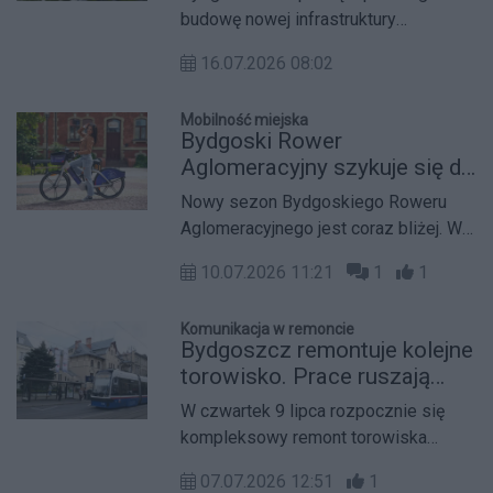
Bartodziejach i Bielawach
budowę nowej infrastruktury
rowerowej, która połączy Śródmieście
16.07.2026 08:02
z Bielawami i Bartodziejami. Projekt
ma poprawić bezpieczeństwo na
Mobilność miejska
skrzyżowaniach, usprawnić ruch i
Bydgoski Rower
objąć obszary zamieszkane przez
Aglomeracyjny szykuje się do
około 30 tysięcy osób.
startu. Trwają ostatnie prace
Nowy sezon Bydgoskiego Roweru
w terenie
Aglomeracyjnego jest coraz bliżej. W
mieście trwają prace montażowe przy
10.07.2026 11:21
1
1
dawnych stacjach, a system może
ruszyć testowo już w najbliższych
Komunikacja w remoncie
dniach.
Bydgoszcz remontuje kolejne
torowisko. Prace ruszają
wzdłuż ulicy Gdańskiej
W czwartek 9 lipca rozpocznie się
kompleksowy remont torowiska
wzdłuż ulicy Gdańskiej na odcinku od
07.07.2026 12:51
1
ulicy Kamiennej do Myślęcinka. Miasto