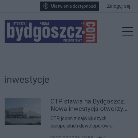
Przejdź do głównych treści
Przejdź do wyszukiwarki
Przejdź do głównego menu
Zaloguj się
Ułatwienia dostępności
enu
Prz
inwestycje
CTP stawia na Bydgoszcz.
Nowa inwestycja otworzy
kolejne możliwości dla
CTP, jeden z największych
logistyki i produkcji
europejskich deweloperów i
właścicieli nieruchomości