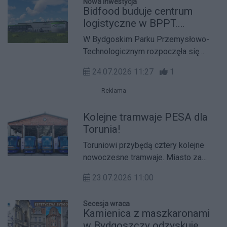
Nowa inwestycja
warunkami narzuconymi przez Wody
Bidfood buduje centrum
Polskie.
logistyczne w BPPT.
Inwestycja za 34 mln zł
W Bydgoskim Parku Przemysłowo-
ruszyła w Bydgoszczy
Technologicznym rozpoczęła się
budowa nowoczesnego centrum
24.07.2026 11:27
1
logistycznego firmy Bidfood. Obiekt o
powierzchni około 9 tys. metrów
Reklama
kwadratowych ma wzmocnić pozycję
Bydgoszczy jako ważnego hubu
Kolejne tramwaje PESA dla
przemysłowo-logistycznego.
Torunia!
Toruniowi przybędą cztery kolejne
nowoczesne tramwaje. Miasto za
pośrednictwem Miejskiego Zakładu
23.07.2026 11:00
Komunikacji pozyskało środki unijne
na zakup ekologicznych pojazdów i
Secesja wraca
skorzystało z prawa opcji zawartego
Kamienica z maszkaronami
w umowie na zakup poprzednich
w Bydgoszczy odzyskuje