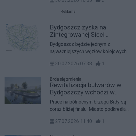
30.07.2026 10:55
2
przemysłowo-logistycznych,
debiutuje w województwie kujawsko-
Reklama
pomorskim. Firma ogłosiła start nowej
inwestycji – CTPark Bydgoszcz.
Bydgoszcz zyska na
Nowoczesny kompleks zaoferuje
Zintegrowanej Sieci
łącznie ponad 51 000 mkw.
Kolejowej
Bydgoszcz będzie jednym z
elastycznej powierzchni z
najważniejszych węzłów kolejowych
możliwością podziału na moduły
w Polsce. Miasto będzie miało
dopasowane do potrzeb najemców.
30.07.2026 07:38
1
połączenia z Warszawą, Poznaniem,
Prace budowlane mają ruszyć już w
Trójmiastem oraz magistralą Bałtyk -
najbliższych miesiącach.
Brda się zmienia
Czechy – zakłada Zintegrowana Sieć
Rewitalizacja bulwarów w
Kolejowa.
Bydgoszczy wchodzi w
decydującą fazę
Prace na północnym brzegu Brdy są
coraz bliżej finału. Miasto podkreśla,
że stawia na ekologiczne
27.07.2026 11:40
1
rozwiązania, ale część inwestycji
musi być prowadzona zgodnie z