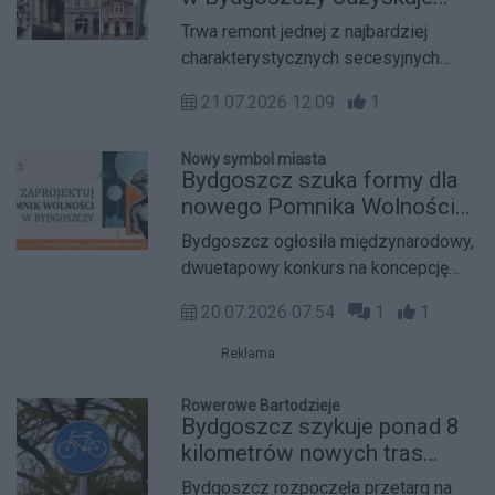
tramwajów.
historyczne kolory i dawny
Trwa remont jednej z najbardziej
blask
charakterystycznych secesyjnych
kamienic w bydgoskim Śródmieściu.
21.07.2026 12:09
1
Budynek u zbiegu ulic Gdańskiej i
Mickiewicza odzyskuje historyczną
Nowy symbol miasta
kolorystykę, odrestaurowane detale i
Bydgoszcz szuka formy dla
reprezentacyjny wygląd.
nowego Pomnika Wolności
na Placu Wolności
Bydgoszcz ogłosiła międzynarodowy,
dwuetapowy konkurs na koncepcję
nowego Pomnika Wolności.
20.07.2026 07:54
1
1
Monument ma nie tylko wpisać się w
odnowiony Plac Wolności, ale też
Reklama
opowiadać o wolności jako ważnej
części historii i tożsamości miasta.
Rowerowe Bartodzieje
Bydgoszcz szykuje ponad 8
kilometrów nowych tras
rowerowych na
Bydgoszcz rozpoczęła przetarg na