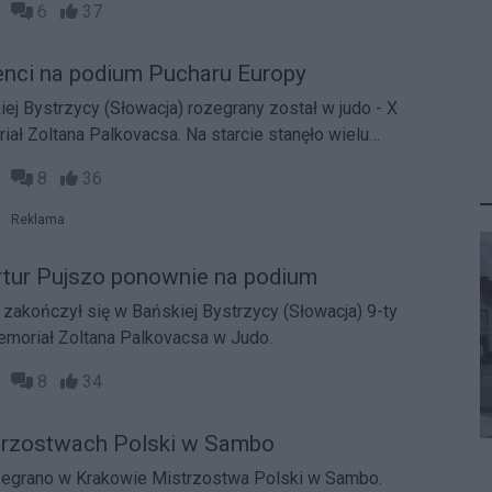
04
6
37
nci na podium Pucharu Europy
iej Bystrzycy (Słowacja) rozegrany został w judo - X
ał Zoltana Palkovacsa. Na starcie stanęło wielu
niczek czołówki z ponad 15 krajów Europy.
56
8
36
Reklama
Artur Pujszo ponownie na podium
akończył się w Bańskiej Bystrzycy (Słowacja) 9-ty
oriał Zoltana Palkovacsa w Judo.
59
8
34
trzostwach Polski w Sambo
zegrano w Krakowie Mistrzostwa Polski w Sambo.