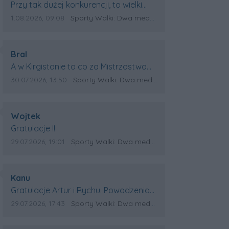
ubileusz postanowiła popsuć
Treść komentarza:
Przy tak dużej konkurencji, to wielki
oruńska dziennikarka
sukces Artura. Gratulacje !
Data dodania komentarza:
Źródło komentarza:
1.08.2026, 09:08
Sporty Walki: Dwa medale za oceanem
ałgorzata Oberlan z „Gazety
omorskiej:” publikując paszkwil
derzający w nasze bydgoskie
Autor komentarza:
Bral
obro narodowe.
Treść komentarza:
A w Kirgistanie to co za Mistrzostwa
Swiata?
Data dodania komentarza:
Źródło komentarza:
30.07.2026, 13:50
Sporty Walki: Dwa medale za oceanem
Autor komentarza:
Wojtek
Treść komentarza:
Gratulacje !!
Data dodania komentarza:
Źródło komentarza:
29.07.2026, 19:01
Sporty Walki: Dwa medale za oceanem
Autor komentarza:
Kanu
Treść komentarza:
Gratulacje Artur i Rychu. Powodzenia
dla Kirgistanu.
Data dodania komentarza:
Źródło komentarza:
29.07.2026, 17:43
Sporty Walki: Dwa medale za oceanem