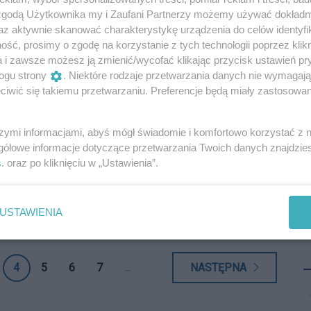
S
Żmudziński Judoka i trener Judo związany z
 zgodą Użytkownika my i Zaufani Partnerzy możemy używać dokład
R
D
szcz
az aktywnie skanować charakterystykę urządzenia do celów identyfi
d
ść, prosimy o zgodę na korzystanie z tych technologii poprzez klikn
N
erwszym od Tomity". W dzień Bożego Narodzenia
c
a i zawsze możesz ją zmienić/wycofać klikając przycisk ustawień pr
n
niały zawodnik i trener Judo związany od początku, aż
r
ogu strony
. Niektóre rodzaje przetwarzania danych nie wymagaj
B
 Bydgoszcz.
I
n
iwić się takiemu przetwarzaniu. Preferencje będą miały zastosowania
15
5
29
P
D
G
D
szymi informacjami, abyś mógł świadomie i komfortowo korzystać z
 WSG z medalami Pucharu Polski
p
gółowe informacje dotyczące przetwarzania Twoich danych znajdzi
N
h
11 czerwca) rozegrano w Elblągu międzynarodowe
s
. oraz po kliknięciu w „Ustawienia”.
N
k
andze otwartego Pucharu Polski.
P
p
p
D
04
8
29
k
USTAWIENIA
p
1
Reklama
p
h
a
k
4
5
6
7
...
NASTĘPNA
u
c