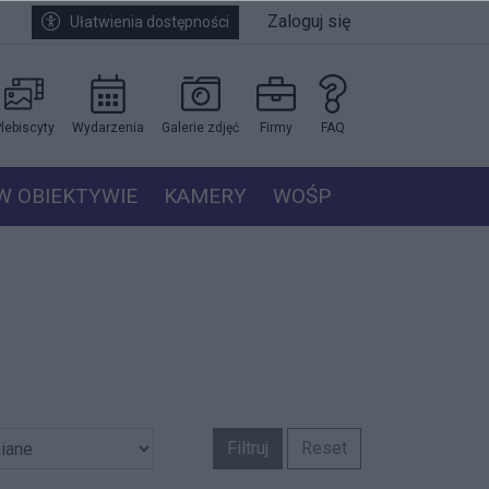
Zaloguj się
Ułatwienia dostępności
lebiscyty
Wydarzenia
Galerie zdjęć
Firmy
FAQ
W OBIEKTYWIE
KAMERY
WOŚP
Filtruj
Reset