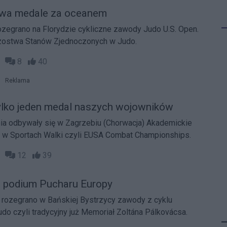
Dwa medale za oceanem
 rozegrano na Florydzie cykliczne zawody Judo U.S. Open.
rzostwa Stanów Zjednoczonych w Judo.
11
8
40
Reklama
Tylko jeden medal naszych wojowników
nia odbywały się w Zagrzebiu (Chorwacja) Akademickie
 w Sportach Walki czyli EUSA Combat Championships.
14
12
39
a podium Pucharu Europy
rozegrano w Bańskiej Bystrzycy zawody z cyklu
do czyli tradycyjny już Memoriał Zoltána Pálkovácsa.