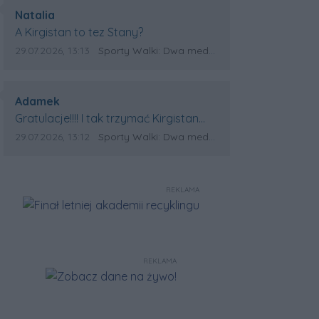
Autor komentarza:
Natalia
Treść komentarza:
A Kirgistan to tez Stany?
Data dodania komentarza:
Źródło komentarza:
29.07.2026, 13:13
Sporty Walki: Dwa medale za oceanem
Autor komentarza:
Adamek
Treść komentarza:
Gratulacje!!!! I tak trzymać Kirgistan
czeka na powtórkę z USA a może i
Data dodania komentarza:
Źródło komentarza:
29.07.2026, 13:12
Sporty Walki: Dwa medale za oceanem
złote medale. Trzymamy kciuki
REKLAMA
REKLAMA