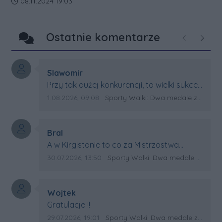
Data dodania artykułu:
08.11.2024 19:03
Ostatnie komentarze
Poprzednie
Następ
Autor komentarza:
Slawomir
Treść komentarza:
Przy tak dużej konkurencji, to wielki sukces
Artura. Gratulacje !
Data dodania komentarza:
Źródło komentarza:
1.08.2026, 09:08
Sporty Walki: Dwa medale za oceanem
Autor komentarza:
Bral
Treść komentarza:
A w Kirgistanie to co za Mistrzostwa
Swiata?
Data dodania komentarza:
Źródło komentarza:
30.07.2026, 13:50
Sporty Walki: Dwa medale za oceanem
Autor komentarza:
Wojtek
Treść komentarza:
Gratulacje !!
Data dodania komentarza:
Źródło komentarza:
29.07.2026, 19:01
Sporty Walki: Dwa medale za oceanem