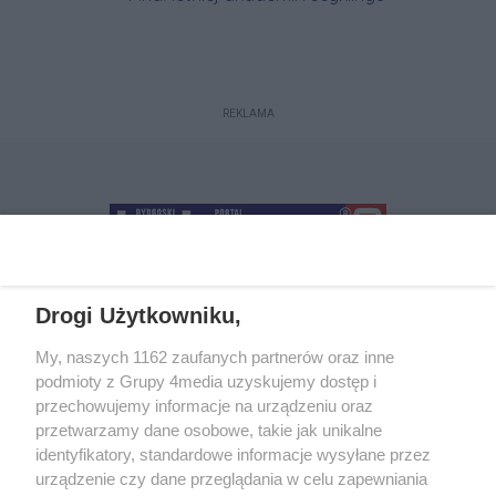
REKLAMA
Drogi Użytkowniku,
+48 52 5812666
sekretariat@bydgoszcz.com
My, naszych 1162 zaufanych partnerów oraz inne
podmioty z Grupy 4media uzyskujemy dostęp i
przechowujemy informacje na urządzeniu oraz
przetwarzamy dane osobowe, takie jak unikalne
O nas
Reklama
Regulamin
Kontakt
identyfikatory, standardowe informacje wysyłane przez
Wydarzenia
Ogłoszenia
Katalog firm
urządzenie czy dane przeglądania w celu zapewniania