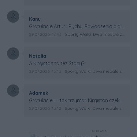
Autor komentarza:
Kanu
Treść komentarza:
Gratulacje Artur i Rychu. Powodzenia dla
Kirgistanu.
Data dodania komentarza:
Źródło komentarza:
29.07.2026, 17:43
Sporty Walki: Dwa medale za oceanem
Autor komentarza:
Natalia
Treść komentarza:
A Kirgistan to tez Stany?
Data dodania komentarza:
Źródło komentarza:
29.07.2026, 13:13
Sporty Walki: Dwa medale za oceanem
Autor komentarza:
Adamek
Treść komentarza:
Gratulacje!!!! I tak trzymać Kirgistan czeka
na powtórkę z USA a może i złote medale.
Data dodania komentarza:
Źródło komentarza:
29.07.2026, 13:12
Sporty Walki: Dwa medale za oceanem
Trzymamy kciuki
REKLAMA