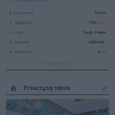
Przeczytaj także
Poprzednie
Następne
Kliknij