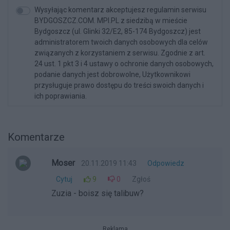
Wysyłając komentarz akceptujesz regulamin serwisu
BYDGOSZCZ.COM. MPI.PL z siedzibą w mieście
Bydgoszcz (ul. Glinki 32/E2, 85-174 Bydgoszcz) jest
administratorem twoich danych osobowych dla celów
związanych z korzystaniem z serwisu. Zgodnie z art.
24 ust. 1 pkt 3 i 4 ustawy o ochronie danych osobowych,
podanie danych jest dobrowolne, Użytkownikowi
przysługuje prawo dostępu do treści swoich danych i
ich poprawiania.
Komentarze
Moser
20.11.2019 11:43
Odpowiedz
Cytuj
9
0
Zgłoś
Zuzia - boisz się talibuw?
Reklama