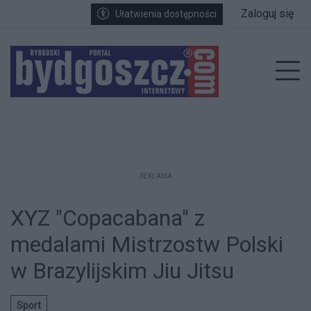
Przejdź do głównych treści
Przejdź do wyszukiwarki
Przejdź do głównego menu
Zaloguj się
Ułatwienia dostępności
enu
Prz
REKLAMA
XYZ "Copacabana" z
medalami Mistrzostw Polski
w Brazylijskim Jiu Jitsu
Sport