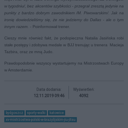
w tygodniu/, bez akcentów szybkości - przegrał zresztą jedynie na
punkty z bardzo dobrym zawodnikiem /M. Piwowarskim/. Jak na
ironię dowiedzieliśmy się, że nie jedziemy do Dallas - ale o tym
innym razem. -
Poinformował trener.
Cieszy mnie również fakt, że podopieczna Natalia Jasińska robi
stałe postępy i zdobywa medale w BJJ trenując u trenera Macieja
Tazbira, oraz ze mną Judo.
Prawdopodobnie wszyscy wystartujemy na Mistrzostwach Europy
w Amsterdamie.
Data dodania:
Wyświetleń:
12.11.2019 09:46
4092
bydgoszcz
sporty-walki
katowice
xv-mistrzostwa-polski-w-brazylijskim-jiu-jitsu