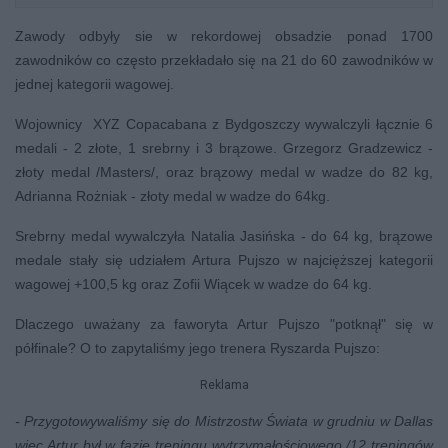
Zawody odbyły sie w rekordowej obsadzie ponad 1700
zawodników co często przekładało się na 21 do 60 zawodników w
jednej kategorii wagowej.
Wojownicy XYZ Copacabana z Bydgoszczy wywalczyli łącznie 6
medali - 2 złote, 1 srebrny i 3 brązowe. Grzegorz Gradzewicz -
złoty medal /Masters/, oraz brązowy medal w wadze do 82 kg,
Adrianna Rożniak - złoty medal w wadze do 64kg.
Srebrny medal wywalczyła Natalia Jasińska - do 64 kg, brązowe
medale stały się udziałem Artura Pujszo w najcięższej kategorii
wagowej +100,5 kg oraz Zofii Wiącek w wadze do 64 kg.
Dlaczego uważany za faworyta Artur Pujszo "potknął" się w
półfinale? O to zapytaliśmy jego trenera Ryszarda Pujszo:
Reklama
- Przygotowywaliśmy się do Mistrzostw Świata w grudniu w Dallas
więc Artur był w fazie treningu wytrzymałościowego /12 treningów