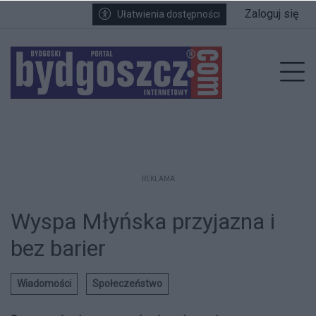
Przejdź do głównych treści
Przejdź do wyszukiwarki
Przejdź do głównego menu
Zaloguj się
Ułatwienia dostępności
enu
Prz
REKLAMA
Wyspa Młyńska przyjazna i
bez barier
Wiadomości
Społeczeństwo