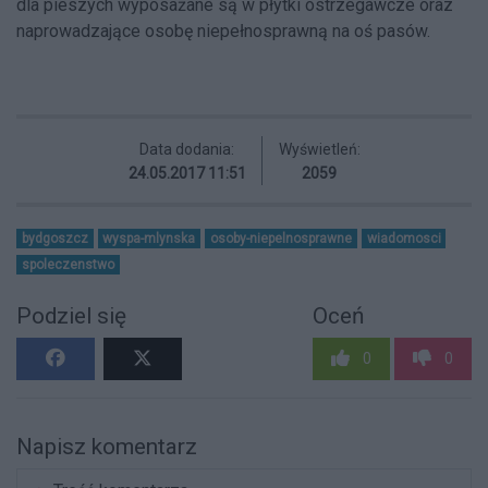
dla pieszych wyposażane są w płytki ostrzegawcze oraz
naprowadzające osobę niepełnosprawną na oś pasów.
Data dodania:
Wyświetleń:
24.05.2017 11:51
2059
bydgoszcz
wyspa-mlynska
osoby-niepelnosprawne
wiadomosci
spoleczenstwo
Podziel się
Oceń
0
0
Napisz komentarz