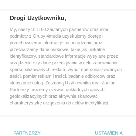
Drogi Użytkowniku,
+48 52 5812666
sekretariat@bydgoszcz.com
My, naszych 1160 zaufanych partnerów oraz inne
podmioty z Grupy 4media uzyskujemy dostęp i
przechowujemy informacje na urządzeniu oraz
przetwarzamy dane osobowe, takie jak unikalne
O nas
Reklama
Regulamin
Kontakt
identyfikatory, standardowe informacje wysyłane przez
Wydarzenia
Ogłoszenia
Katalog firm
urządzenie czy dane przeglądania w celu zapewniania
spersonalizowanych reklam, wybór spersonalizowanych
treści, pomiar reklam i treści, badanie odbiorców oraz
Zapisz się do newslettera
ulepszanie usług. Za zgodą Użytkownika my i Zaufani
Dołącz do grona ludzi najlepiej poinformowanych!
Partnerzy możemy używać dokładnych danych
geolokalizacyjnych oraz aktywnie skanować
Zapisz się »
charakterystykę urządzenia do celów identyfikacji.
Ponieważ cenimy Twoją prywatność, prosimy o zgodę na
Szukaj
korzystanie z tych technologii poprzez kliknięcie
„Akceptuję”. Zgoda jest dobrowolna i zawsze możesz ją
zmienić/wycofać klikając przycisk ustawień prywatności
PARTNERZY
USTAWIENIA
znajdujący się w lewym dolnym rogu strony
. Niektóre