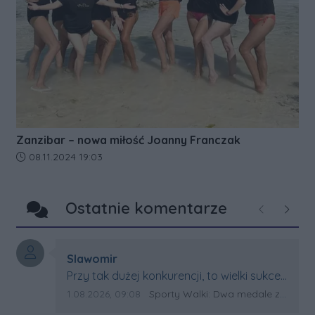
Zanzibar – nowa miłość Joanny Franczak
Data dodania artykułu:
08.11.2024 19:03
Ostatnie komentarze
Poprzednie
Następ
Autor komentarza:
Slawomir
Treść komentarza:
Przy tak dużej konkurencji, to wielki sukces
Artura. Gratulacje !
Data dodania komentarza:
Źródło komentarza:
1.08.2026, 09:08
Sporty Walki: Dwa medale za oceanem