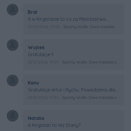
Autor komentarza:
Bral
Treść komentarza:
A w Kirgistanie to co za Mistrzostwa
Swiata?
Data dodania komentarza:
Źródło komentarza:
30.07.2026, 13:50
Sporty Walki: Dwa medale za oceanem
Autor komentarza:
Wojtek
Treść komentarza:
Gratulacje !!
Data dodania komentarza:
Źródło komentarza:
29.07.2026, 19:01
Sporty Walki: Dwa medale za oceanem
Autor komentarza:
Kanu
Treść komentarza:
Gratulacje Artur i Rychu. Powodzenia dla
Kirgistanu.
Data dodania komentarza:
Źródło komentarza:
29.07.2026, 17:43
Sporty Walki: Dwa medale za oceanem
Autor komentarza:
Natalia
Treść komentarza:
A Kirgistan to tez Stany?