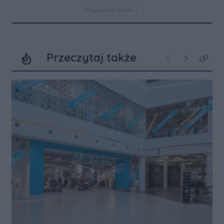
Przeczytaj także
Poprzednie
Następne
Kliknij