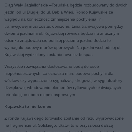
Ciąg Wały Jagiellońskie –Toruńska będzie rozbudowany do dwóch
jezdni od ul Długiej do ul. Babia Wieś. Rondo Kujawskie ze
względu na konieczność zmniejszenia pochylenia linii
tramwajowej musi zostać obniżone. Linia tramwajowa pomiędzy
dwiema jezdniami ul. Kujawskiej również będzie na znacznym
odcinku znajdowała się poniżej poziomu jezdni. Będzie to
wymagało budowy murów oporowych. Na jezdni wschodniej ul.
Kujawskiej wydzielony zostanie również buspas.
Wszystkie rozwiązania dostosowane będą do osób
niepełnosprawnych, co oznacza m.in. budowę pochylni dla
wózków czy wyposażenie sygnalizacji drogowej w sygnalizatory
dźwiękowe, wbudowanie elementów ryflowanych ułatwiających
orientację osobom niepełnosprawnym.
Kujawska to nie koniec
Z ronda Kujawskiego torowisko zostanie od razu wyprowadzone
na fragmencie ul. Solskiego. Ułatwi to w przyszłości dalszą