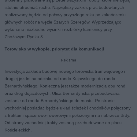
istotnie utrudniać ruchu. Największy zakres prac budowlanych
realizowany będzie od połowy przyszłego roku po zakończeniu
głównych robót na węźle Szarych Szeregów. Wyprzedzająco
wykonano niezbędne wycinki i rozbiórkę kamienicy przy
Zbożowym Rynku 3.
Torowisko w wykopie, priorytet dla komunikacji
Reklama
Inwestycja zakłada budowę nowego torowiska tramwajowego i
drugiej jezdni na odcinku od ronda Kujawskiego do ronda
Bernardyńskiego. Konieczna jest także modernizacja obu rond
oraz dróg dojazdowych. Ulica Bernardyńska przebudowana
zostanie od ronda Bernardyńskiego do mostu. Po stronie
wschodniej posiadać będzie układ ścieżek i chodników połączony
z traktami spacerowo-rowerowymi położonymi na nabrzeżu Brdy.
Od strony zachodniej trakty zostaną przebudowane do placu
Kościeleckich.