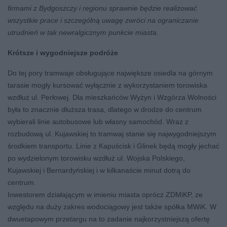
firmami z Bydgoszczy i regionu sprawnie będzie realizować
wszystkie prace i szczególną uwagę zwróci na ograniczanie
utrudnień w tak newralgicznym punkcie miasta
.
Krótsze i wygodniejsze podróże
Do tej pory tramwaje obsługujące największe osiedla na górnym
tarasie mogły kursować wyłącznie z wykorzystaniem torowiska
wzdłuż ul. Perłowej. Dla mieszkańców Wyżyn i Wzgórza Wolności
była to znacznie dłuższa trasa, dlatego w drodze do centrum
wybierali linie autobusowe lub własny samochód. Wraz z
rozbudową ul. Kujawskiej to tramwaj stanie się najwygodniejszym
środkiem transportu. Linie z Kapuścisk i Glinek będą mogły jechać
po wydzielonym torowisku wzdłuż ul. Wojska Polskiego,
Kujawskiej i Bernardyńskiej i w kilkanaście minut dotrą do
centrum.
Inwestorem działającym w imieniu miasta oprócz ZDMiKP, ze
względu na duży zakres wodociągowy jest także spółka MWiK. W
dwuetapowym przetargu na to zadanie najkorzystniejszą ofertę