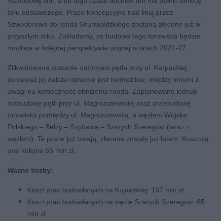
rozbudowę linii, a do tego czasu odcinek ten ma pełnić funkcję
toru odstawczego. Prace koncepcyjne nad linią przez
Szwederowo do ronda Grunwaldzkiego zostaną zlecone już w
przyszłym roku. Zakładamy, że budowa tego torowiska będzie
możliwa w kolejnej perspektywie unijnej w latach 2021-27.
Zlikwidowana zostanie natomiast pętla przy ul. Karpackiej,
ponieważ jej dalsze istnienie jest niemożliwe, między innymi z
uwagi na konieczność obniżenia ronda. Zaplanowano jednak
rozbudowę pętli przy ul. Magnuszewskiej oraz przebudowę
torowiska pomiędzy ul. Magnuszewską, a węzłem Wojska
Polskiego – Bełzy – Szpitalna – Szarych Szeregów (wraz z
węzłem). Te prace już trwają, zlecone zostały już latem. Kosztują
one kolejne 65 mln zł.
Ważne liczby:
Koszt prac budowlanych na Kujawskiej: 167 mln zł
Koszt prac budowlanych na węźle Szarych Szeregów: 65
mln zł