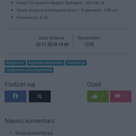
Koszt 15 nowych długich Swingów: 118 mln zł
Nowe miejsca parkingowe przy r. Kujawskim: 140 szt.
Gwarancja: 8 lat
Data dodania:
Wyświetleń:
29.11.2018 14:49
1270
bydgoszcz
kujawsko-pomorskie
inwestycje
rozbudowa-ulicy-kujawskiej
Podziel się
Oceń
1
0
Napisz komentarz
Treść komentarza