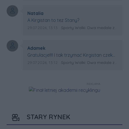
Autor komentarza:
Natalia
Treść komentarza:
A Kirgistan to tez Stany?
Data dodania komentarza:
Źródło komentarza:
29.07.2026, 13:13
Sporty Walki: Dwa medale za oceanem
Autor komentarza:
Adamek
Treść komentarza:
Gratulacje!!!! I tak trzymać Kirgistan czeka
na powtórkę z USA a może i złote medale.
Data dodania komentarza:
Źródło komentarza:
29.07.2026, 13:12
Sporty Walki: Dwa medale za oceanem
Trzymamy kciuki
REKLAMA
STARY RYNEK