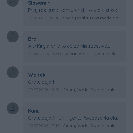
Autor komentarza:
Slawomir
Treść komentarza:
Przy tak dużej konkurencji, to wielki sukces
Artura. Gratulacje !
Data dodania komentarza:
Źródło komentarza:
1.08.2026, 09:08
Sporty Walki: Dwa medale za oceanem
Autor komentarza:
Bral
Treść komentarza:
A w Kirgistanie to co za Mistrzostwa
Swiata?
Data dodania komentarza:
Źródło komentarza:
30.07.2026, 13:50
Sporty Walki: Dwa medale za oceanem
Autor komentarza:
Wojtek
Treść komentarza:
Gratulacje !!
Data dodania komentarza:
Źródło komentarza:
29.07.2026, 19:01
Sporty Walki: Dwa medale za oceanem
Autor komentarza:
Kanu
Treść komentarza:
Gratulacje Artur i Rychu. Powodzenia dla
Kirgistanu.
Data dodania komentarza:
Źródło komentarza:
29.07.2026, 17:43
Sporty Walki: Dwa medale za oceanem