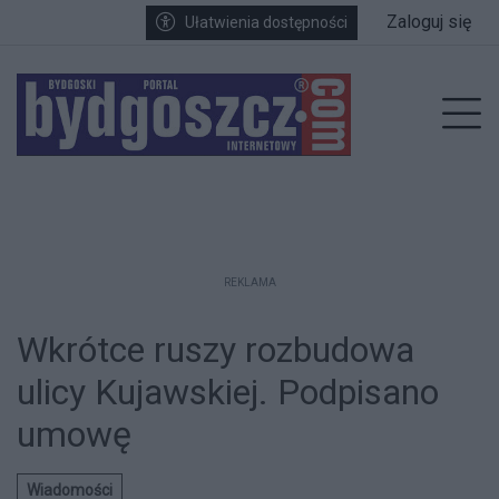
Przejdź do głównych treści
Przejdź do wyszukiwarki
Przejdź do głównego menu
Zaloguj się
Ułatwienia dostępności
enu
Prz
REKLAMA
Wkrótce ruszy rozbudowa
ulicy Kujawskiej. Podpisano
umowę
Wiadomości