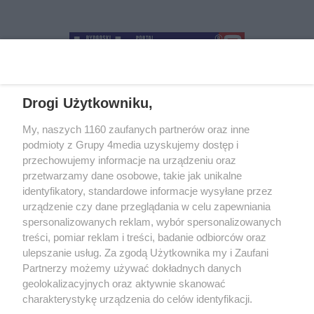
Drogi Użytkowniku,
+48 52 5812666
sekretariat@bydgoszcz.com
My, naszych 1160 zaufanych partnerów oraz inne
podmioty z Grupy 4media uzyskujemy dostęp i
przechowujemy informacje na urządzeniu oraz
przetwarzamy dane osobowe, takie jak unikalne
O nas
Reklama
Regulamin
Kontakt
identyfikatory, standardowe informacje wysyłane przez
Wydarzenia
Ogłoszenia
Katalog firm
urządzenie czy dane przeglądania w celu zapewniania
spersonalizowanych reklam, wybór spersonalizowanych
treści, pomiar reklam i treści, badanie odbiorców oraz
Zapisz się do newslettera
ulepszanie usług. Za zgodą Użytkownika my i Zaufani
Dołącz do grona ludzi najlepiej poinformowanych!
Partnerzy możemy używać dokładnych danych
geolokalizacyjnych oraz aktywnie skanować
Zapisz się »
charakterystykę urządzenia do celów identyfikacji.