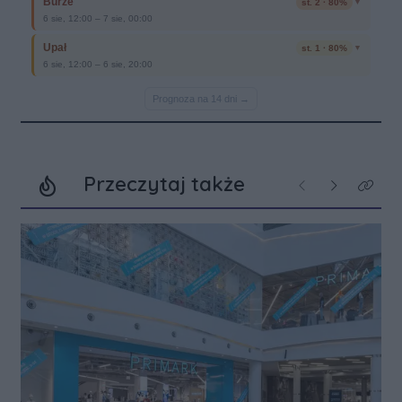
Przeczytaj także
Poprzednie
Następne
Kliknij