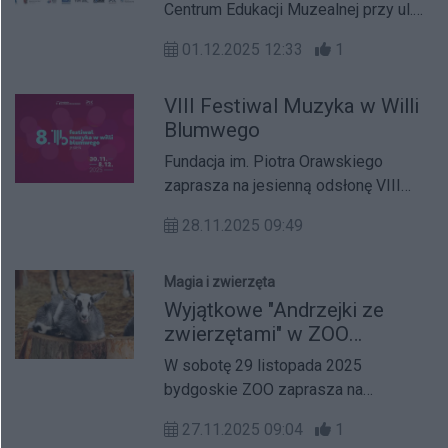
Centrum Edukacji Muzealnej przy ul.
teatrze.
Mennica 6 odbędzie się wernisaż
01.12.2025 12:33
1
wystawy pokonkursowej „Wymarzone
Muzeum. Skarb”, podczas którego
VIII Festiwal Muzyka w Willi
poznamy laureatów tegorocznej edycji
Blumwego
konkursu plastycznego
organizowanego przez Muzeum
Fundacja im. Piotra Orawskiego
Okręgowe im. Leona
zaprasza na jesienną odsłonę VIII
Wyczółkowskiego w Bydgoszczy.
Festiwal Muzyka w Willi Blumwego,
28.11.2025 09:49
który odbędzie się w dniach 30
listopada – 8 grudnia 2025 w
Bydgoszczy, Chełmnie i Inowrocławiu.
Magia i zwierzęta
Wyjątkowe "Andrzejki ze
zwierzętami" w ZOO
Bydgoszcz
W sobotę 29 listopada 2025
bydgoskie ZOO zaprasza na
warsztaty „Andrzejki ze zwierzętami”,
27.11.2025 09:04
1
gdzie tradycja wróżb łączy się z