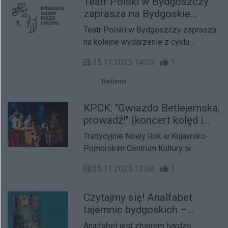
Teatr Polski w Bydgoszczy
pokażemy Wam teren badań
zaprasza na Bydgoskie
archeologicznych u zbiegu ulic
Salony Poezji i Muzyki
Grodzkiej i Przy Zamczysku oraz
Teatr Polski w Bydgoszczy zaprasza
opowiemy o początkach Bydgoszczy.
na kolejne wydarzenie z cyklu
„Bydgoskie Salony Poezji i Muzyki”,
25.11.2025 14:05
1
zainaugurowanego 8 listopada przez
Annę Dymną.
Reklama
KPCK: "Gwiazdo Betlejemska,
prowadź!" (koncert kolęd i
pastorałek)
Tradycyjnie Nowy Rok w Kujawsko-
Pomorskim Centrum Kultury w
Bydgoszczy przywitamy muzycznie
25.11.2025 12:00
1
zapraszając Państwa na koncert
kolęd i pastorałek. W klimat Podhala,
Czytajmy się! Analfabet
tradycji, piękna śpiewu pełnego emocji
tajemnic bydgoskich –
ponownie zabierze nas zespół
premiera książki Norberta
„Jedla”.
Analfabet jest zbiorem bardzo