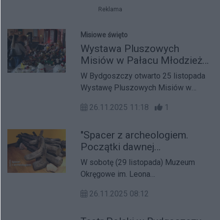
poznawaniem zwierząt. Dwie tury:
Reklama
9:30 i 12:30; koszt 40 zł od osoby,
zapisy obowiązkowe.
Misiowe święto
Wystawa Pluszowych
Misiów w Pałacu Młodzieży:
Misiowe budowanie relacji
W Bydgoszczy otwarto 25 listopada
Wystawę Pluszowych Misiów w
Pałacu Młodzieży. XXI edycja pod
26.11.2025 11:18
1
hasłem „Misiowe budowanie – relacji
zacieśnianie” prezentuje ponad 600
"Spacer z archeologiem.
misiów i zachęca do budowania
Początki dawnej
empatii, współpracy oraz
Bydgoszczy". Wyjątkowa
pozytywnych relacji.
W sobotę (29 listopada) Muzeum
lekcja historii przed nami
Okręgowe im. Leona
Wyczółkowskiego w Bydgoszczy
26.11.2025 08:12
zaprasza mieszkanki i mieszkańców
na kolejny spacer. Tym razem