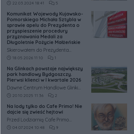
Arkady. Otwarcie zaplanowano na
dziećmi oraz kadrą Bydgoskiego
Data dodania artykułu:
Liczba komentarzy artykułu:
22.03.2024 18:41
5
27 listopada o godzinie 9:00.
Zespołu Opiekuńczo
Komunikat Wojewody Kujawsko-
Wychowawczego dla dzieci przy ul.
Pomorskiego Michała Sztybla w
Traugutta 5.
sprawie apelu do Prezydenta o
przyspieszenie procedury
przyznawania Medali za
Długoletnie Pożycie Małżeńskie
Skierowałem do Prezydenta
Rzeczypospolitej Polskiej pismo
Data dodania artykułu:
Liczba komentarzy artykułu:
18.05.2026 11:10
1
dotyczące wydłużającego się
Na Glinkach powstaje największy
czasu oczekiwania na rozpatrzenie
park handlowy Bydgoszczy.
wniosków o nadanie Medali za
Pierwsi klienci w I kwartale 2026
Długoletnie Pożycie Małżeńskie.
Dawne Centrum Handlowe Glinki
przechodzi gruntowną przebudowę
Data dodania artykułu:
Liczba komentarzy artykułu:
20.10.2025 11:36
2
i zmieni się w park handlowy Nowe
Na lody tylko do Cafe Primo! Nie
Glinki. Pierwsi klienci mają pojawić
dajcie się zwieść hejtowi
się już w pierwszym kwartale 2026
Przed Lodziarnią Cafe Primo
roku; kompleks docelowo zaoferuje
prowadzoną od początku przez
Data dodania artykułu:
Liczba komentarzy artykułu:
04.07.2024 10:48
9
16–18 tys. m² powierzchni handlowej.