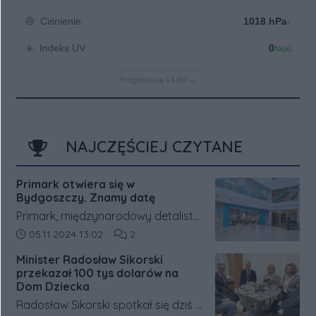
NAJCZĘŚCIEJ CZYTANE
Primark otwiera się w
Bydgoszczy. Znamy datę
Primark, międzynarodowy detalista
odzieżowy, ogłosił datę otwarcia
Data dodania artykułu:
Liczba komentarzy artykułu:
05.11.2024 13:02
2
siódmego sklepu w Polsce. Pierwsza
Minister Radosław Sikorski
lokalizacja na północy kraju będzie
przekazał 100 tys dolarów na
znajdować się w bydgoskim
Dom Dziecka
centrum handlowym Zielone
Radosław Sikorski spotkał się dziś z