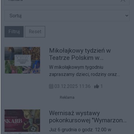
Filtruj
Reset
Mikołajkowy tydzień w
Teatrze Polskim w
Bydgoszczy: "Czerwony
W mikołajkowym tygodniu
Kapturek" i rodzinne
zapraszamy dzieci, rodziny oraz
warsztaty ruchowe!
szkolne grupy na wyjątkowe
03.12.2025 11:36
1
wydarzenia pełne teatru, ruchu i
zabawy! 4 i 5 grudnia o godz. 10:00
Reklama
oraz 6 i 7 grudnia o godz. 16:00 gramy
muzyczny spektakl „Czerwony
Wernisaż wystawy
Kapturek” w reżyserii Wojciecha
pokonkursowej "Wymarzone
Farugi – idealny na mikołajkowy
muzeum. Skarb"
Już 6 grudnia o godz. 12.00 w
prezent i rodzinne świętowanie w