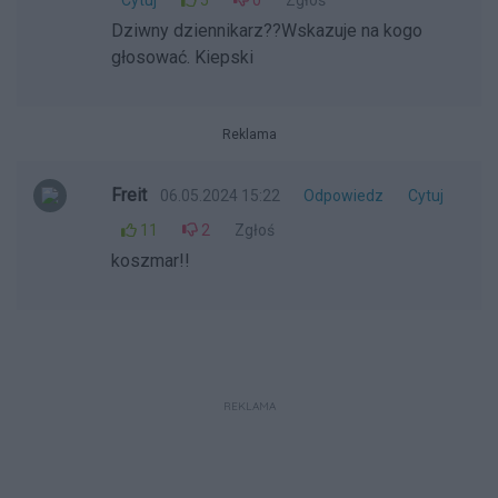
Cytuj
5
0
Zgłoś
Dziwny dziennikarz??Wskazuje na kogo
głosować. Kiepski
Reklama
Freit
06.05.2024 15:22
Odpowiedz
Cytuj
11
2
Zgłoś
koszmar!!
REKLAMA