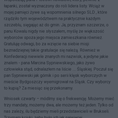
łapanki, został wyznaczony do roli lidera listy. Wciąż w
mojej pamięci żywe są wspomnienia silnego SLD , które
rządziło tym województwem na praktycznie każdym
szczeblu, sięgając aż do gmin. Ja, przyznam szczerze, o
panu Kowalu nigdy nie słyszałem, myślę że większość
wyborców spoza jego miejsca zamieszkania również.
Gratuluję odwagi, bo za wzięcie na siebie misji
beznadziejnej takie gratulacje się należą. Również w
Konfederacji niewiele znanych mi nazwisk, a jedyne jakie
znalem - pana Marcina Sypniewskiego, jako żywo
człowieka stąd, odnalazłem na liście …. Śląskiej. Poczuł się
pan Sypniewski jak górnik i po serii klęsk wyborczych w
mieście Bydgoszczy wyemigrował na Śląsk. Czy wyborcy
to kupią? Za miesiąc się przekonamy.
Wniosek czwarty – módlmy się o frekwencję. Możemy mieć
trzy mandaty, możemy dwa, ale możemy też jeden. Tylko od
nas zależy, ilu będziemy mieli przedstawicieli w Brukseli.
Trzymam kciuki, żeby było ich jak najwięcej.