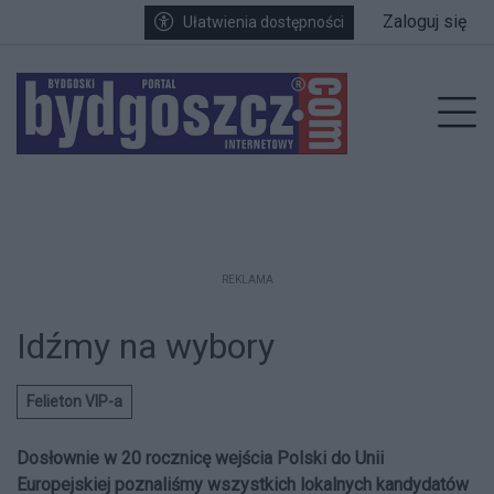
Przejdź do głównych treści
Przejdź do wyszukiwarki
Przejdź do głównego menu
Zaloguj się
Ułatwienia dostępności
enu
Prz
REKLAMA
Idźmy na wybory
Felieton VIP-a
Dosłownie w 20 rocznicę wejścia Polski do Unii
Europejskiej poznaliśmy wszystkich lokalnych kandydatów