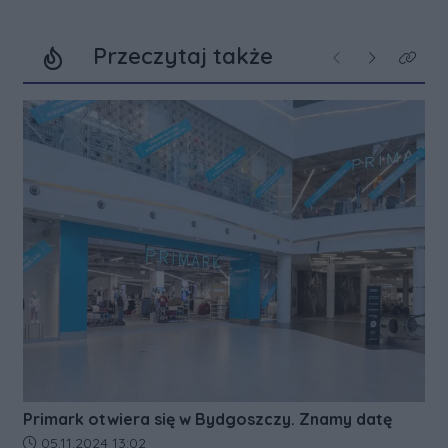
Przeczytaj także
Poprzednie
Następne
Kliknij
Primark otwiera się w Bydgoszczy. Znamy datę
Data dodania artykułu:
05.11.2024 13:02