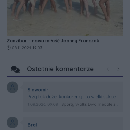
Zanzibar – nowa miłość Joanny Franczak
Data dodania artykułu:
08.11.2024 19:03
Ostatnie komentarze
Poprzednie
Następ
Autor komentarza:
Slawomir
Treść komentarza:
Przy tak dużej konkurencji, to wielki sukces
Artura. Gratulacje !
Data dodania komentarza:
Źródło komentarza:
1.08.2026, 09:08
Sporty Walki: Dwa medale za oceanem
Autor komentarza:
Bral