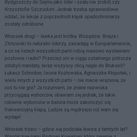
Bydgoszczy do Sejmu jako lider i szału nie zrobił) czy
Krzysztofie Szczuckim. Jednak trzeba sprawiedliwie
oddać, że lekcje z poprzednich klęsk spadochroniarzy
zostały odrobione.
Wniosek drugi – ławka jest krótka. Wszędzie. Brejza i
Złotowski to naturalni liderzy, zasiadają w Europarlamencie,
a co na listach wszystkich partii robią masowo wystawieni
posłowie i radni? Przecież oni w ciągu ostatniego półrocza
zdobyli mandaty, teraz wszyscy chcą nagle do Brukseli?
Łukasz Schreiber, Iwona Kozłowska, Agnieszka Kłopotek, i
wielu innych z wszystkich partii – nie macie wrażenia, że
coś tu nie gra? Ja rozumiem, że znane nazwiska
przyciągają wyborców, obawiam się jednak, że takie
robienie wyborców w balona może zakończyć się
frekwencyjną klapą. Ludzie są mądrzejsi niż wam się
wydaje!
Wniosek trzeci – gdzie się podziała lewica z tamtych lat?
Współczuję panu Piotrowi Kowalowi, który, pewnie z