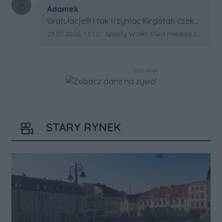
Autor komentarza:
Adamek
Treść komentarza:
Gratulacje!!!! I tak trzymać Kirgistan czeka
na powtórkę z USA a może i złote medale.
Data dodania komentarza:
Źródło komentarza:
29.07.2026, 13:12
Sporty Walki: Dwa medale za oceanem
Trzymamy kciuki
REKLAMA
STARY RYNEK