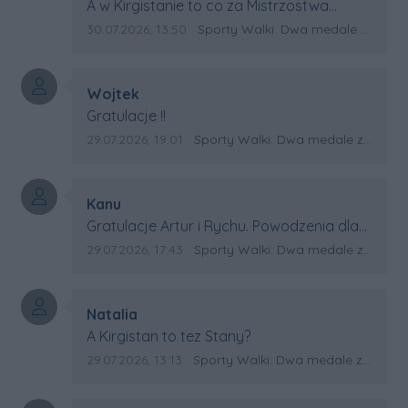
Treść komentarza:
A w Kirgistanie to co za Mistrzostwa
Swiata?
Data dodania komentarza:
Źródło komentarza:
30.07.2026, 13:50
Sporty Walki: Dwa medale za oceanem
Autor komentarza:
Wojtek
Treść komentarza:
Gratulacje !!
Data dodania komentarza:
Źródło komentarza:
29.07.2026, 19:01
Sporty Walki: Dwa medale za oceanem
Autor komentarza:
Kanu
Treść komentarza:
Gratulacje Artur i Rychu. Powodzenia dla
Kirgistanu.
Data dodania komentarza:
Źródło komentarza:
29.07.2026, 17:43
Sporty Walki: Dwa medale za oceanem
Autor komentarza:
Natalia
Treść komentarza:
A Kirgistan to tez Stany?
Data dodania komentarza:
Źródło komentarza:
29.07.2026, 13:13
Sporty Walki: Dwa medale za oceanem