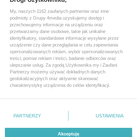
+48 52 5812666
sekretariat@bydgoszcz.com
My, naszych 1162 zaufanych partnerów oraz inne
podmioty z Grupy 4media uzyskujemy dostęp i
przechowujemy informacje na urządzeniu oraz
przetwarzamy dane osobowe, takie jak unikalne
O nas
Reklama
Regulamin
Kontakt
identyfikatory, standardowe informacje wysyłane przez
Wydarzenia
Ogłoszenia
Katalog firm
urządzenie czy dane przeglądania w celu zapewniania
spersonalizowanych reklam, wybór spersonalizowanych
treści, pomiar reklam i treści, badanie odbiorców oraz
Zapisz się do newslettera
ulepszanie usług. Za zgodą Użytkownika my i Zaufani
Dołącz do grona ludzi najlepiej poinformowanych!
Partnerzy możemy używać dokładnych danych
geolokalizacyjnych oraz aktywnie skanować
Zapisz się »
charakterystykę urządzenia do celów identyfikacji.
Ponieważ cenimy Twoją prywatność, prosimy o zgodę na
Szukaj
korzystanie z tych technologii poprzez kliknięcie
„Akceptuję”. Zgoda jest dobrowolna i zawsze możesz ją
zmienić/wycofać klikając przycisk ustawień prywatności
PARTNERZY
USTAWIENIA
znajdujący się w lewym dolnym rogu strony
. Niektóre
Facebook.com
X.com
Instagram.com
Youtube.com
rodzaje przetwarzania danych nie wymagają zgody
użytkownika, ale masz prawo sprzeciwić się takiemu
Akceptuję