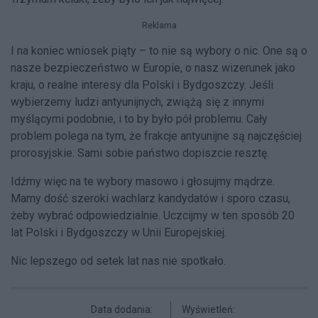
Reklama
I na koniec wniosek piąty – to nie są wybory o nic. One są o
nasze bezpieczeństwo w Europie, o nasz wizerunek jako
kraju, o realne interesy dla Polski i Bydgoszczy. Jeśli
wybierzemy ludzi antyunijnych, zwiążą się z innymi
myślącymi podobnie, i to by było pół problemu. Cały
problem polega na tym, że frakcje antyunijne są najczęściej
prorosyjskie. Sami sobie państwo dopiszcie resztę.
Idźmy więc na te wybory masowo i głosujmy mądrze.
Mamy dość szeroki wachlarz kandydatów i sporo czasu,
żeby wybrać odpowiedzialnie. Uczcijmy w ten sposób 20
lat Polski i Bydgoszczy w Unii Europejskiej.
Nic lepszego od setek lat nas nie spotkało.
Data dodania:
Wyświetleń: