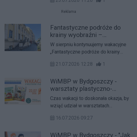
23.07.2026 11:26
1
Reklama
Fantastyczne podróże do
krainy wyobraźni –
wakacyjne zajęcia w
W sierpniu kontynuujemy wakacyjne
bibliotekach osiedlowych –
„Fantastyczne podróże do krainy
SIERPIEŃ 2026
wyobraźni”! Bydgoskie biblioteki
21.07.2026 12:28
1
osiedlowe ponownie zapraszają
dzieci do świata niezwykłych
WiMBP w Bydgoszczy -
opowieści, literackich bohaterów i
warsztaty plastyczno-
twórczej zabawy.
literackie z ilustratorem
Czas wakacji to doskonała okazja, by
Maciejem Szymanowiczem
wziąć udział w warsztatach
plastyczno-literackich, prowadzonych
16.07.2026 09:27
przez ilustratorów literatury dla dzieci
w ramach programu Dyskusyjne Kluby
WiMBP w Bydgoszczy - "Jak
Książki.