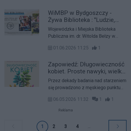
odkrywa, że wśród nich znajduje się
WiMBP w Bydgoszczy -
morderca. „Białe Tango” to historia, w
Żywa Biblioteka : "Ludzie,
której wakacyjna beztroska ustępuje
którzy dali dzieciom
miejsca narastającej paranoi, a każdy
Wojewódzka i Miejska Biblioteka
skrzydła". Spotkanie z Pieczą
kolejny dzień rejsu odsłania nowe
Publiczna im. dr. Witolda Bełzy w
Zastępczą
kłamstwa, urazy i sekrety. Premiera 1
Bydgoszczy wraz z Miejskim
lipca!
01.06.2026 11:25
1
Ośrodkiem Pomocy Społecznej
serdecznie zapraszają na wydarzenie
Zapowiedź: Długowieczność
Żywa Biblioteka – „Ludzie, którzy dali
kobiet. Proste nawyki, wielkie
dzieciom skrzydła”. Spotkanie z
efekty. Łukasz Sobkowiak
Pieczą Zastępczą.
Przez dekady badania nad starzeniem
się prowadzono z męskiego punktu
widzenia. Kobiece ciało bywało
06.05.2026 11:32
1
1
traktowane jako biologiczny wariant,
wyjątek od reguły, źródło zmiennych,
Reklama
które komplikują analizę. Dr Łukasz
Sobkowiak odchodzi od tego
1
2
3
4
...
krzywdzącego uproszczenia.