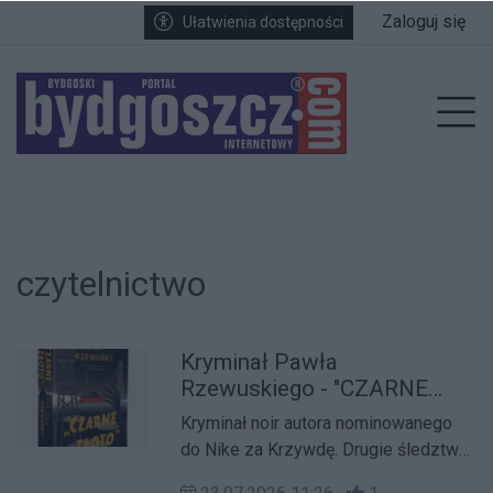
Przejdź do głównych treści
Przejdź do wyszukiwarki
Przejdź do głównego menu
Zaloguj się
Ułatwienia dostępności
enu
Prz
czytelnictwo
Kryminał Pawła
Rzewuskiego - "CZARNE
ZŁOTO"
Kryminał noir autora nominowanego
do Nike za Krzywdę. Drugie śledztwo
kapitana Maurycego Jakubowskiego.