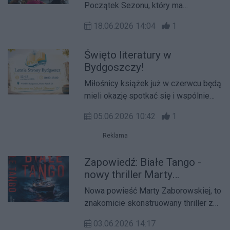
Początek Sezonu, który ma
zainaugurować nowy sezon kulturalny
18.06.2026 14:04
1
w mieście. Organizatorzy zapowiadają
program pełen wydarzeń, które mają
Święto literatury w
przyciągnąć mieszkańców i gości
Bydgoszczy!
oraz zachęcić do wspólnego
świętowania.
Miłośnicy książek już w czerwcu będą
mieli okazję spotkać się i wspólnie
celebrować to, co kochają najbardziej,
05.06.2026 10:42
1
czyli fascynujące historie.
Reklama
Zapowiedź: Białe Tango -
nowy thriller Marty
Zaborowskiej
Nowa powieść Marty Zaborowskiej, to
znakomicie skonstruowany thriller z
gatunku „zamkniętego kręgu”, w
03.06.2026 14:17
którym odcięta od lądu grupa ludzi