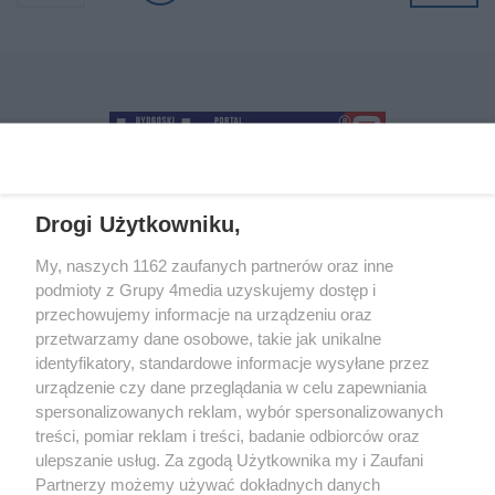
Zaprasza do spojrzenia na zdrowe
starzenie się kobiet jako na
autonomiczną, fascynującą opowieść
– głęboko zakorzenioną w biologii
molekularnej, a jednocześnie
nierozerwalnie związaną z
codziennymi wyborami i
doświadczeniami życiowymi.
Drogi Użytkowniku,
+48 52 5812666
sekretariat@bydgoszcz.com
My, naszych 1162 zaufanych partnerów oraz inne
podmioty z Grupy 4media uzyskujemy dostęp i
przechowujemy informacje na urządzeniu oraz
przetwarzamy dane osobowe, takie jak unikalne
O nas
Reklama
Regulamin
Kontakt
identyfikatory, standardowe informacje wysyłane przez
Wydarzenia
Ogłoszenia
Katalog firm
urządzenie czy dane przeglądania w celu zapewniania
spersonalizowanych reklam, wybór spersonalizowanych
treści, pomiar reklam i treści, badanie odbiorców oraz
Zapisz się do newslettera
ulepszanie usług. Za zgodą Użytkownika my i Zaufani
Dołącz do grona ludzi najlepiej poinformowanych!
Partnerzy możemy używać dokładnych danych