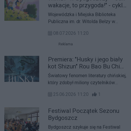
wakacje, to przygoda!" - cykl
zajęć wakacyjnych
Wojewódzka i Miejska Biblioteka
Publiczna im. dr. Witolda Bełzy w
Bydgoszczy serdecznie zaprasza na
08.07.2026 11:20
cykl zajęć edukacyjnych, literackich i
plastycznych przeznaczonych dla
Reklama
dzieci i młodzieży pt.: "Jak wakacje, to
przygoda!".
Premiera: "Husky i jego biały
kot Shizun" Rou Bao Bu Chi
Rou
Światowy fenomen literatury chińskiej,
który zdobył miliony czytelników
dzięki połączeniu epickiego fantasy,
25.06.2026 11:20
1
emocjonalnej historii o odkupieniu i
rozbudowanego romansu.
Festiwal Początek Sezonu
Bydgoszcz
Bydgoszcz szykuje się na Festiwal