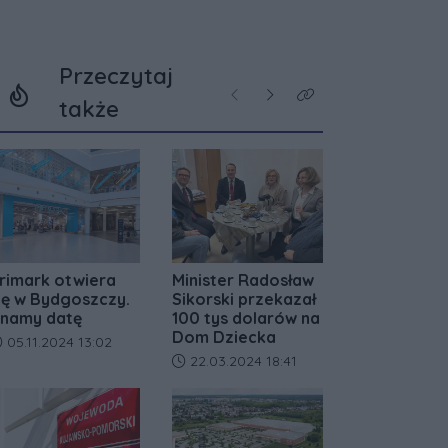
Przeczytaj
Poprzednie
Następne
Kliknij aby zobaczyć w
także
rimark otwiera
Minister Radosław
ię w Bydgoszczy.
Sikorski przekazał
namy datę
100 tys dolarów na
Dom Dziecka
ata dodania artykułu:
05.11.2024 13:02
Data dodania artykułu:
22.03.2024 18:41