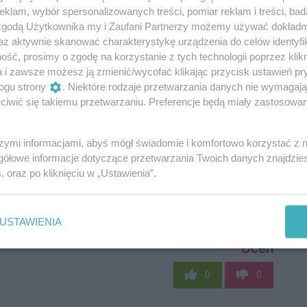
klam, wybór spersonalizowanych treści, pomiar reklam i treści, bad
N
 zgodą Użytkownika my i Zaufani Partnerzy możemy używać dokład
C
az aktywnie skanować charakterystykę urządzenia do celów identyfi
d
ść, prosimy o zgodę na korzystanie z tych technologii poprzez klikn
h
a i zawsze możesz ją zmienić/wycofać klikając przycisk ustawień pr
D
ogu strony
. Niektóre rodzaje przetwarzania danych nie wymagaj
iwić się takiemu przetwarzaniu. Preferencje będą miały zastosowania
szymi informacjami, abyś mógł świadomie i komfortowo korzystać z
gółowe informacje dotyczące przetwarzania Twoich danych znajdzi
s
. oraz po kliknięciu w „Ustawienia”.
5
USTAWIENIA
Oceń
0
0