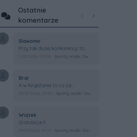
Ostatnie
Poprzednie
Następne
komentarze
Autor komentarza:
Slawomir
Treść komentarza:
Przy tak dużej konkurencji, to
wielki sukces Artura. Gratulacje !
Data dodania komentarza:
Źródło komentarza:
1.08.2026, 09:08
Sporty Walki: Dwa medale za oceanem
Autor komentarza:
Bral
Treść komentarza:
A w Kirgistanie to co za
Mistrzostwa Swiata?
Data dodania komentarza:
Źródło komentarza:
30.07.2026, 13:50
Sporty Walki: Dwa medale za oceanem
Autor komentarza:
Wojtek
Treść komentarza:
Gratulacje !!
Data dodania komentarza:
Źródło komentarza:
29.07.2026, 19:01
Sporty Walki: Dwa medale za oceanem