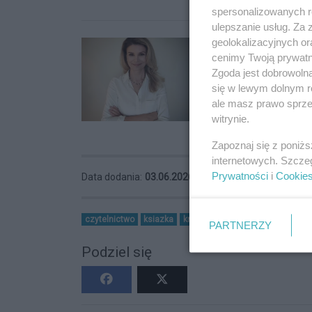
spersonalizowanych re
ulepszanie usług. Za
geolokalizacyjnych or
cenimy Twoją prywatno
Zgoda jest dobrowoln
się w lewym dolnym r
ale masz prawo sprzec
witrynie.
Zapoznaj się z poniż
internetowych. Szcze
Prywatności
i
Cookie
Data dodania:
03.06.2026 14:17
Wyświetleń:
32
czytelnictwo
ksiazka
kraj
nowosc
PARTNERZY
Podziel się