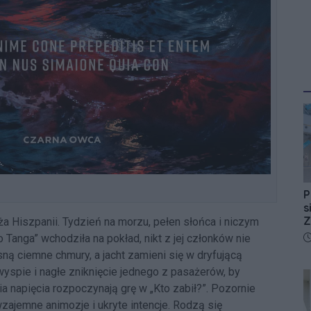
P
s
Z
a Hiszpanii. Tydzień na morzu, pełen słońca i niczym
D
 Tanga” wchodziła na pokład, nikt z jej członków nie
ną ciemne chmury, a jacht zamieni się w dryfującą
 wyspie i nagłe zniknięcie jednego z pasażerów, by
ia napięcia rozpoczynają grę w „Kto zabił?”. Pozornie
zajemne animozje i ukryte intencje. Rodzą się