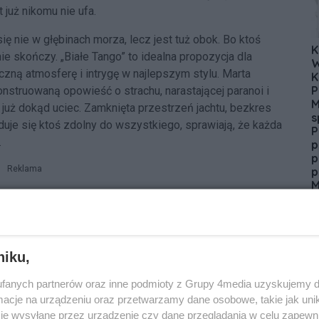
 już nikomu nie ufa.
się nie w głębinach morza, lecz jest tuż obok. Bo ktoś
K
nie skończy. „Białe Tango” to idealna propozycja dla
W
iczną atmosferę i intrygę w najlepszym stylu. Marta
K
P
struowaną opowieść o strachu, narastającej paranoi i
M
 już dokąd uciec. Zamknięta przestrzeń jachtu, bezkres
s
je się ktoś zdolny do wszystkiego, sprawiają, że każda
P
.
p
p
Reklama
p
M
imat śródziemnomorskiego rejsu z mrokiem
D
winy i każdy może stać się kolejną ofiarą. Marta
P
utowała w 2013 roku powieścią Uśpienie, która dała
D
 Krawiec. Jej utwory cechują wielowątkowa fabuła oraz
niku,
ą, zgłębia w swoich powieściach kwestie
ej bohaterowie. Do dorobku pisarki zalicza się również
fanych partnerów oraz inne podmioty z Grupy 4media uzyskujemy d
ller psychologiczny Lęki podskórne, a także powieść z
cje na urządzeniu oraz przetwarzamy dane osobowe, takie jak unika
.
je wysyłane przez urządzenie czy dane przeglądania w celu zapewn