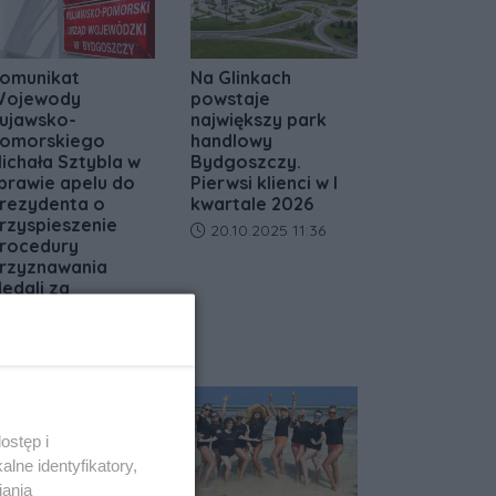
omunikat
Na Glinkach
ojewody
powstaje
ujawsko-
największy park
omorskiego
handlowy
ichała Sztybla w
Bydgoszczy.
prawie apelu do
Pierwsi klienci w I
rezydenta o
kwartale 2026
rzyspieszenie
Data dodania artykułu:
20.10.2025 11:36
rocedury
rzyznawania
edali za
ługoletnie
ożycie Małżeńskie
ata dodania artykułu:
18.05.2026 11:10
ostęp i
lne identyfikatory,
iania