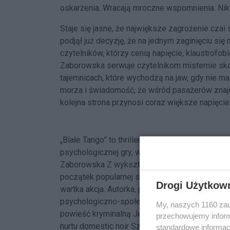
oskarżenia. Wracają mroczne wspomnienia. Nikt
Staje się jasne, że największe zagrożenie czai 
podjął już decyzję, że na jednym zaginięciu się 
czytelników, którzy cenią napięcie, klaustrofob
Zaborowska serwuje czytelnikom misternie skon
tajemnicach, które wychodzą na jaw, gdy nie ma
morza i świadomość, że wśród pasażerów znajdu
kolejna strona przynosi coraz większe napięcie
„Białe Tango” to thriller łączący wakacyjny kl
psychologicznej gry, w której nikt nie jest bez 
Zaborowska Z wykształcenia politolożka. Zadebi
początek popularnej sadze kryminalnej z Julią
Drogi Użytkow
wartka akcja. Autorka, poza tematyką kryminaln
psychologiczno-społeczne, w które uwikłani sąj
My, naszych 1160 zau
powieść kryminalną Jej wszystkie śmierci, thri
przechowujemy informa
nurtu domestic noir Sześć powodów, by umrzeć
standardowe informac