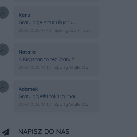
Autor komentarza:
Kanu
Treść komentarza:
Gratulacje Artur i Rychu.
Powodzenia dla Kirgistanu.
Data dodania komentarza:
Źródło komentarza:
29.07.2026, 17:43
Sporty Walki: Dwa medale za oceanem
Autor komentarza:
Natalia
Treść komentarza:
A Kirgistan to tez Stany?
Data dodania komentarza:
Źródło komentarza:
29.07.2026, 13:13
Sporty Walki: Dwa medale za oceanem
Autor komentarza:
Adamek
Treść komentarza:
Gratulacje!!!! I tak trzymać
Kirgistan czeka na powtórkę z
Data dodania komentarza:
Źródło komentarza:
29.07.2026, 13:12
Sporty Walki: Dwa medale za oceanem
USA a może i złote medale.
Trzymamy kciuki
NAPISZ DO NAS