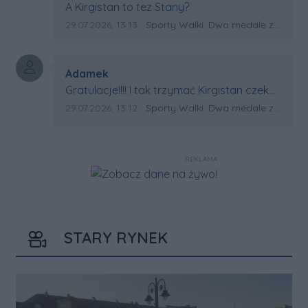
Treść komentarza:
A Kirgistan to tez Stany?
Data dodania komentarza:
Źródło komentarza:
29.07.2026, 13:13
Sporty Walki: Dwa medale za oceanem
Autor komentarza:
Adamek
Treść komentarza:
Gratulacje!!!! I tak trzymać Kirgistan czeka
na powtórkę z USA a może i złote medale.
Data dodania komentarza:
Źródło komentarza:
29.07.2026, 13:12
Sporty Walki: Dwa medale za oceanem
Trzymamy kciuki
REKLAMA
STARY RYNEK