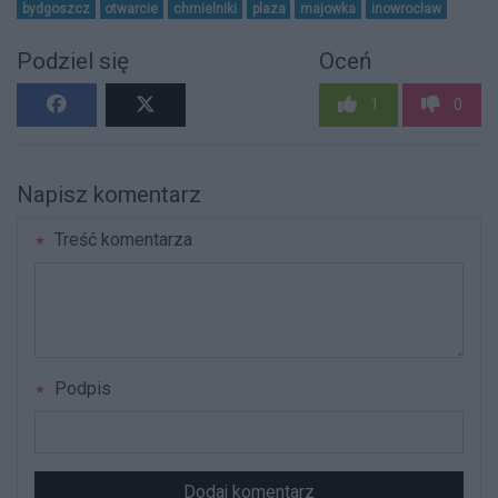
bydgoszcz
otwarcie
chmielniki
plaza
majowka
inowroclaw
Podziel się
Oceń
1
0
Napisz komentarz
Treść komentarza
Podpis
Dodaj komentarz