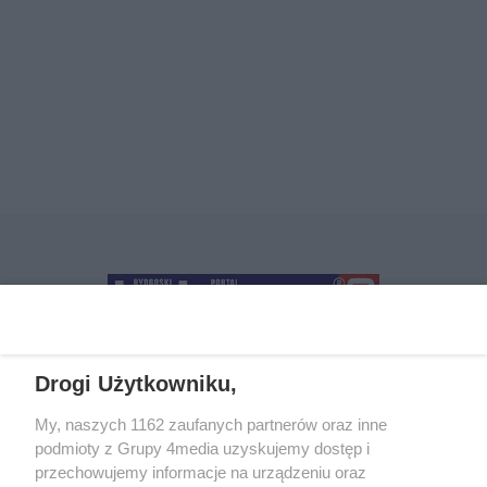
Drogi Użytkowniku,
+48 52 5812666
sekretariat@bydgoszcz.com
My, naszych 1162 zaufanych partnerów oraz inne
podmioty z Grupy 4media uzyskujemy dostęp i
przechowujemy informacje na urządzeniu oraz