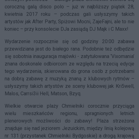
coroczną galą disco polo – już w najbliższy piątek 28,
kwietnia 2017 roku – podczas gali usłyszymy takich
artystów jak After Party, Spiżowi Mocni, ZajeFajni, ale to nie
koniec – przy konsolecie DJa zasiądą DJ Majk i C Maxx!
Wydarzenie rozpocznie się od godziny 20:00 zabawa
przewidziana jest do białego rana. Podobnie też odbędzie
się sobotnia inauguracja majówki - zatytułowana ‘Vixomania’
znana doskonale odbiorcom ze względu na trzecią edycje
tego wydarzenia, skierowana do grona osób z potrzebami
na dobrą zabawę z muzyką znaną z klubowych rytmów –
usłyszymy takich artystów ze sceny klubowej jak Kri5well,
Malos, Carrsi3ii Hell, Matson, Bzyq.
Wielkie otwarcie plaży Chmielniki corocznie przyciąga
wielu mieszkańców regionu, spragnionych letnich
plenerowych możliwości do zabawy! Plaża strzeżona
znajduje się nad jeziorem Jezuickim, między linią kolejową
nr 131 (przystanek Chmielniki Bydgoskie) a drogą krajową