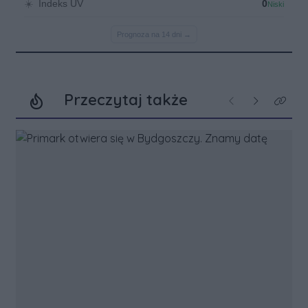
Przeczytaj także
Poprzednie
Następne
Kliknij