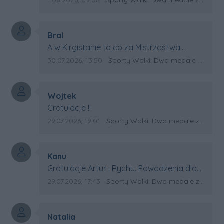
Autor komentarza:
Bral
Treść komentarza:
A w Kirgistanie to co za Mistrzostwa
Swiata?
Data dodania komentarza:
Źródło komentarza:
30.07.2026, 13:50
Sporty Walki: Dwa medale za oceanem
Autor komentarza:
Wojtek
Treść komentarza:
Gratulacje !!
Data dodania komentarza:
Źródło komentarza:
29.07.2026, 19:01
Sporty Walki: Dwa medale za oceanem
Autor komentarza:
Kanu
Treść komentarza:
Gratulacje Artur i Rychu. Powodzenia dla
Kirgistanu.
Data dodania komentarza:
Źródło komentarza:
29.07.2026, 17:43
Sporty Walki: Dwa medale za oceanem
Autor komentarza:
Natalia