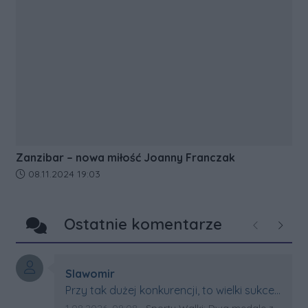
Zanzibar – nowa miłość Joanny Franczak
Data dodania artykułu:
08.11.2024 19:03
Ostatnie komentarze
Poprzednie
Następ
Autor komentarza:
Slawomir
Treść komentarza:
Przy tak dużej konkurencji, to wielki sukces
Artura. Gratulacje !
Data dodania komentarza:
Źródło komentarza:
1.08.2026, 09:08
Sporty Walki: Dwa medale za oceanem