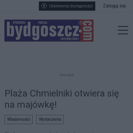
Przejdź do głównych treści
Przejdź do wyszukiwarki
Przejdź do głównego menu
Zaloguj się
Ułatwienia dostępności
enu
Prz
REKLAMA
Plaża Chmielniki otwiera się
na majówkę!
Wiadomości
Wydarzenia