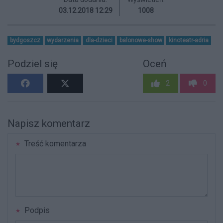
03.12.2018 12:29
1008
bydgoszcz
wydarzenia
dla-dzieci
balonowe-show
kinoteatr-adria
Podziel się
Oceń
2
0
Napisz komentarz
Treść komentarza
Podpis