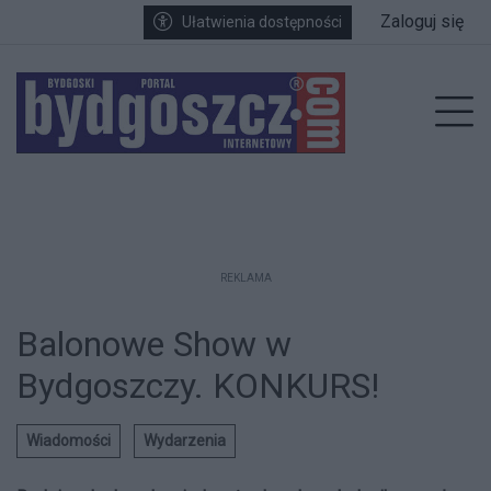
Przejdź do głównych treści
Przejdź do wyszukiwarki
Przejdź do głównego menu
Zaloguj się
Ułatwienia dostępności
enu
Prz
REKLAMA
Balonowe Show w
Bydgoszczy. KONKURS!
Wiadomości
Wydarzenia