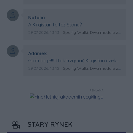
Autor komentarza:
Natalia
Treść komentarza:
A Kirgistan to tez Stany?
Data dodania komentarza:
Źródło komentarza:
29.07.2026, 13:13
Sporty Walki: Dwa medale za oceanem
Autor komentarza:
Adamek
Treść komentarza:
Gratulacje!!!! I tak trzymać Kirgistan czeka
na powtórkę z USA a może i złote medale.
Data dodania komentarza:
Źródło komentarza:
29.07.2026, 13:12
Sporty Walki: Dwa medale za oceanem
Trzymamy kciuki
REKLAMA
STARY RYNEK