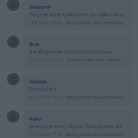
Autor komentarza:
Slawomir
Treść komentarza:
Przy tak dużej konkurencji, to wielki sukces
Artura. Gratulacje !
Data dodania komentarza:
Źródło komentarza:
1.08.2026, 09:08
Sporty Walki: Dwa medale za oceanem
Autor komentarza:
Bral
Treść komentarza:
A w Kirgistanie to co za Mistrzostwa
Swiata?
Data dodania komentarza:
Źródło komentarza:
30.07.2026, 13:50
Sporty Walki: Dwa medale za oceanem
Autor komentarza:
Wojtek
Treść komentarza:
Gratulacje !!
Data dodania komentarza:
Źródło komentarza:
29.07.2026, 19:01
Sporty Walki: Dwa medale za oceanem
Autor komentarza:
Kanu
Treść komentarza:
Gratulacje Artur i Rychu. Powodzenia dla
Kirgistanu.
Data dodania komentarza:
Źródło komentarza:
29.07.2026, 17:43
Sporty Walki: Dwa medale za oceanem