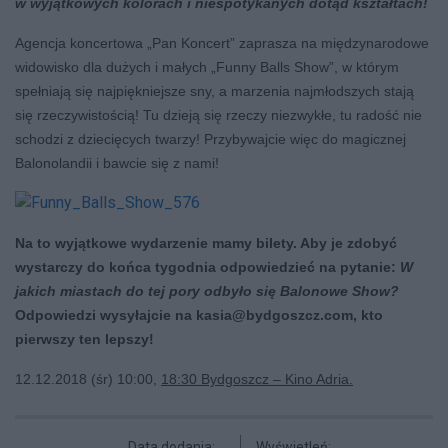
w wyjątkowych kolorach i niespotykanych dotąd kształtach!
Agencja koncertowa „Pan Koncert” zaprasza na międzynarodowe
widowisko dla dużych i małych „Funny Balls Show”, w którym
spełniają się najpiękniejsze sny, a marzenia najmłodszych stają
się rzeczywistością! Tu dzieją się rzeczy niezwykłe, tu radość nie
schodzi z dziecięcych twarzy! Przybywajcie więc do magicznej
Balonolandii i bawcie się z nami!
Na to wyjątkowe wydarzenie mamy bilety. Aby je zdobyć
wystarczy do końca tygodnia odpowiedzieć na pytanie:
W
jakich miastach do tej pory odbyło się Balonowe Show?
Odpowiedzi wysyłajcie na
kasia@bydgoszcz.com
, kto
pierwszy ten lepszy!
12.12.2018 (śr) 10:00,
18:30 Bydgoszcz – Kino Adria.
Data dodania:
Wyświetleń: