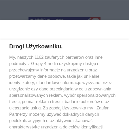
Drogi Użytkowniku,
+48 52 5812666
sekretariat@bydgoszcz.com
My, naszych 1162 zaufanych partnerów oraz inne
podmioty z Grupy 4media uzyskujemy dostęp i
przechowujemy informacje na urządzeniu oraz
przetwarzamy dane osobowe, takie jak unikalne
O nas
Reklama
Regulamin
Kontakt
identyfikatory, standardowe informacje wysyłane przez
Wydarzenia
Ogłoszenia
Katalog firm
urządzenie czy dane przeglądania w celu zapewniania
spersonalizowanych reklam, wybór spersonalizowanych
treści, pomiar reklam i treści, badanie odbiorców oraz
Zapisz się do newslettera
ulepszanie usług. Za zgodą Użytkownika my i Zaufani
Dołącz do grona ludzi najlepiej poinformowanych!
Partnerzy możemy używać dokładnych danych
geolokalizacyjnych oraz aktywnie skanować
Zapisz się »
charakterystykę urządzenia do celów identyfikacji.