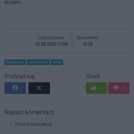
testami.
Data dodania:
Wyświetleń:
21.05.2026 17:04
2123
bydgoszcz
ostrzezenie
halas
Podziel się
Oceń
2
0
Napisz komentarz
Treść komentarza