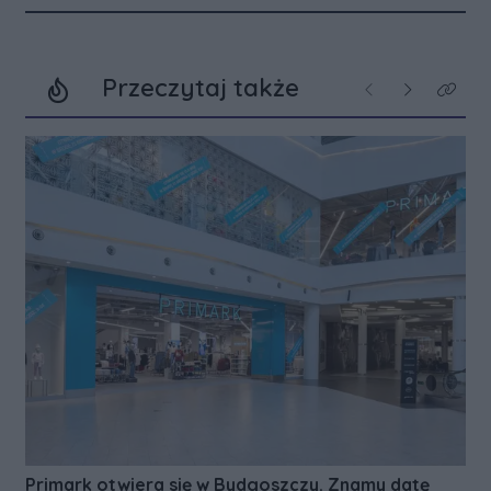
Przeczytaj także
Poprzednie
Następne
Kliknij
Primark otwiera się w Bydgoszczy. Znamy datę