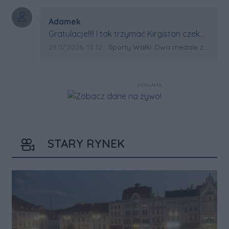
Autor komentarza:
Adamek
Treść komentarza:
Gratulacje!!!! I tak trzymać Kirgistan czeka
na powtórkę z USA a może i złote medale.
Data dodania komentarza:
Źródło komentarza:
29.07.2026, 13:12
Sporty Walki: Dwa medale za oceanem
Trzymamy kciuki
REKLAMA
STARY RYNEK