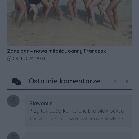
Zanzibar – nowa miłość Joanny Franczak
Data dodania artykułu:
08.11.2024 19:03
Ostatnie komentarze
Poprzednie
Następ
Autor komentarza:
Slawomir
Treść komentarza:
Przy tak dużej konkurencji, to wielki sukces
Artura. Gratulacje !
Data dodania komentarza:
Źródło komentarza:
1.08.2026, 09:08
Sporty Walki: Dwa medale za oceanem