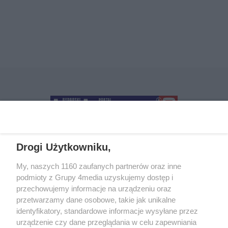
Drogi Użytkowniku,
+48 52 5812666
sekretariat@bydgoszcz.com
My, naszych 1160 zaufanych partnerów oraz inne
podmioty z Grupy 4media uzyskujemy dostęp i
przechowujemy informacje na urządzeniu oraz
przetwarzamy dane osobowe, takie jak unikalne
O nas
Reklama
Regulamin
Kontakt
identyfikatory, standardowe informacje wysyłane przez
Wydarzenia
Ogłoszenia
Katalog firm
urządzenie czy dane przeglądania w celu zapewniania