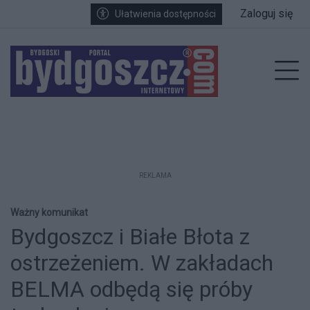
Przejdź do głównych treści
Przejdź do wyszukiwarki
Przejdź do głównego menu
Zaloguj się
Ułatwienia dostępności
enu
Prz
REKLAMA
Ważny komunikat
Bydgoszcz i Białe Błota z
ostrzeżeniem. W zakładach
BELMA odbędą się próby