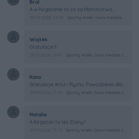
Autor komentarza:
Bral
Treść komentarza:
A w Kirgistanie to co za Mistrzostwa
Swiata?
Data dodania komentarza:
Źródło komentarza:
30.07.2026, 13:50
Sporty Walki: Dwa medale za oceanem
Autor komentarza:
Wojtek
Treść komentarza:
Gratulacje !!
Data dodania komentarza:
Źródło komentarza:
29.07.2026, 19:01
Sporty Walki: Dwa medale za oceanem
Autor komentarza:
Kanu
Treść komentarza:
Gratulacje Artur i Rychu. Powodzenia dla
Kirgistanu.
Data dodania komentarza:
Źródło komentarza:
29.07.2026, 17:43
Sporty Walki: Dwa medale za oceanem
Autor komentarza:
Natalia
Treść komentarza:
A Kirgistan to tez Stany?
Data dodania komentarza:
Źródło komentarza:
29.07.2026, 13:13
Sporty Walki: Dwa medale za oceanem