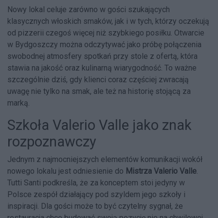
Nowy lokal celuje zarówno w gości szukających
klasycznych włoskich smaków, jak i w tych, którzy oczekują
od pizzerii czegoś więcej niż szybkiego posiłku. Otwarcie
w Bydgoszczy można odczytywać jako próbę połączenia
swobodnej atmosfery spotkań przy stole z ofertą, która
stawia na jakość oraz kulinarną wiarygodność. To ważne
szczególnie dziś, gdy klienci coraz częściej zwracają
uwagę nie tylko na smak, ale też na historię stojącą za
marką.
Szkoła Valerio Valle jako znak
rozpoznawczy
Jednym z najmocniejszych elementów komunikacji wokół
nowego lokalu jest odniesienie do
Mistrza Valerio Valle
.
Tutti Santi podkreśla, że za konceptem stoi jedyny w
Polsce zespół działający pod szyldem jego szkoły i
inspiracji. Dla gości może to być czytelny sygnał, że
restauracja chce budować swoją pozycję nie na chwilowej