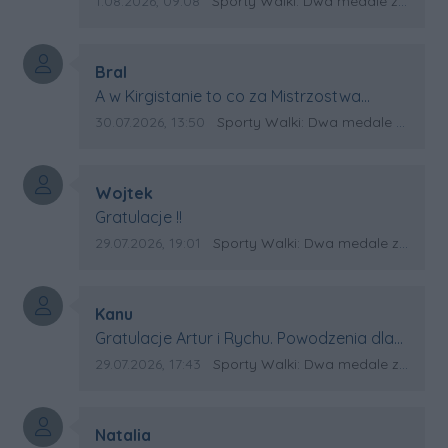
Data dodania komentarza:
Źródło komentarza:
1.08.2026, 09:08
Sporty Walki: Dwa medale za oceanem
Autor komentarza:
Bral
Treść komentarza:
A w Kirgistanie to co za Mistrzostwa
Swiata?
Data dodania komentarza:
Źródło komentarza:
30.07.2026, 13:50
Sporty Walki: Dwa medale za oceanem
Autor komentarza:
Wojtek
Treść komentarza:
Gratulacje !!
Data dodania komentarza:
Źródło komentarza:
29.07.2026, 19:01
Sporty Walki: Dwa medale za oceanem
Autor komentarza:
Kanu
Treść komentarza:
Gratulacje Artur i Rychu. Powodzenia dla
Kirgistanu.
Data dodania komentarza:
Źródło komentarza:
29.07.2026, 17:43
Sporty Walki: Dwa medale za oceanem
Autor komentarza:
Natalia