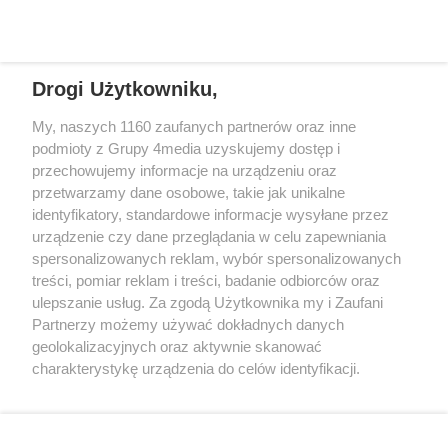
Drogi Użytkowniku,
+48 52 5812666
sekretariat@bydgoszcz.com
My, naszych 1160 zaufanych partnerów oraz inne
podmioty z Grupy 4media uzyskujemy dostęp i
przechowujemy informacje na urządzeniu oraz
przetwarzamy dane osobowe, takie jak unikalne
O nas
Reklama
Regulamin
Kontakt
identyfikatory, standardowe informacje wysyłane przez
Wydarzenia
Ogłoszenia
Katalog firm
urządzenie czy dane przeglądania w celu zapewniania
spersonalizowanych reklam, wybór spersonalizowanych
treści, pomiar reklam i treści, badanie odbiorców oraz
Zapisz się do newslettera
ulepszanie usług. Za zgodą Użytkownika my i Zaufani
Dołącz do grona ludzi najlepiej poinformowanych!
Partnerzy możemy używać dokładnych danych
geolokalizacyjnych oraz aktywnie skanować
Zapisz się »
charakterystykę urządzenia do celów identyfikacji.
Ponieważ cenimy Twoją prywatność, prosimy o zgodę na
Szukaj
korzystanie z tych technologii poprzez kliknięcie
„Akceptuję”. Zgoda jest dobrowolna i zawsze możesz ją