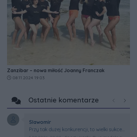
Zanzibar – nowa miłość Joanny Franczak
Data dodania artykułu:
08.11.2024 19:03
Ostatnie komentarze
Poprzednie
Następ
Autor komentarza:
Slawomir
Treść komentarza:
Przy tak dużej konkurencji, to wielki sukces
Artura. Gratulacje !