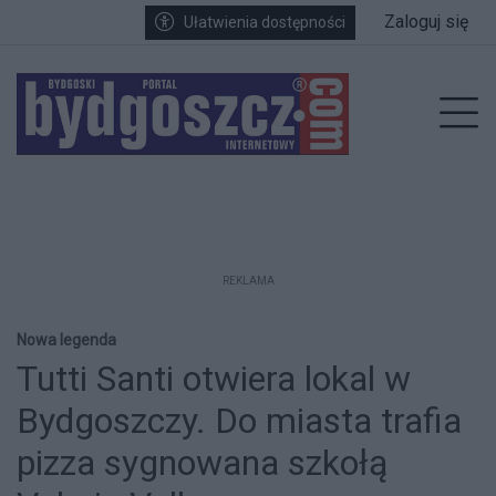
Przejdź do głównych treści
Przejdź do wyszukiwarki
Przejdź do głównego menu
Zaloguj się
Ułatwienia dostępności
enu
Prz
REKLAMA
Nowa legenda
Tutti Santi otwiera lokal w
Bydgoszczy. Do miasta trafia
pizza sygnowana szkołą