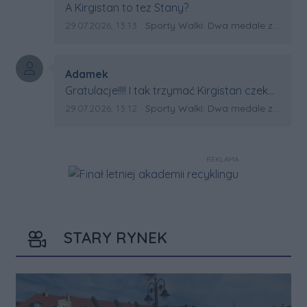
Treść komentarza:
A Kirgistan to tez Stany?
Data dodania komentarza:
Źródło komentarza:
29.07.2026, 13:13
Sporty Walki: Dwa medale za oceanem
Autor komentarza:
Adamek
Treść komentarza:
Gratulacje!!!! I tak trzymać Kirgistan czeka
na powtórkę z USA a może i złote medale.
Data dodania komentarza:
Źródło komentarza:
29.07.2026, 13:12
Sporty Walki: Dwa medale za oceanem
Trzymamy kciuki
REKLAMA
STARY RYNEK