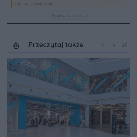
Przeczytaj także
Poprzednie
Następne
Kliknij