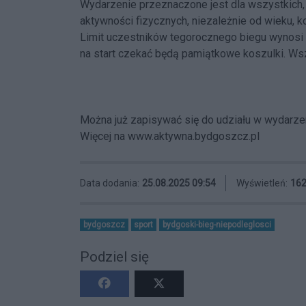
Wydarzenie przeznaczone jest dla wszystkich
aktywności fizycznych, niezależnie od wieku, ko
Limit uczestników tegorocznego biegu wynosi 
na start czekać będą pamiątkowe koszulki. Ws
Można już zapisywać się do udziału w wydarze
Więcej na
www.aktywna.bydgoszcz.pl
Data dodania:
25.08.2025 09:54
Wyświetleń:
16
bydgoszcz
sport
bydgoski-bieg-niepodleglosci
Podziel się