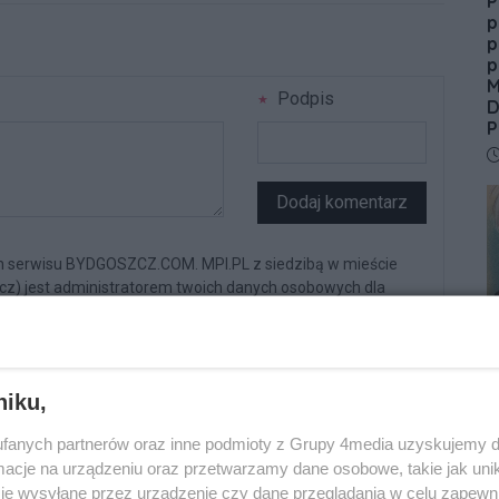
P
p
p
p
M
Podpis
D
P
D
Dodaj komentarz
n serwisu BYDGOSZCZ.COM. MPI.PL z siedzibą w mieście
zcz) jest administratorem twoich danych osobowych dla
Zgodnie z art. 24 ust. 1 pkt 3 i 4 ustawy o ochronie danych
N
, Użytkownikowi przysługuje prawo dostępu do treści swoich
C
d
h
niku,
D
fanych partnerów oraz inne podmioty z Grupy 4media uzyskujemy d
cje na urządzeniu oraz przetwarzamy dane osobowe, takie jak unika
wszy, dodaj swój komentarz.
je wysyłane przez urządzenie czy dane przeglądania w celu zapewn