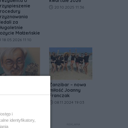
rezydenta o
kwartale 2026
rzyspieszenie
Data dodania artykułu:
20.10.2025 11:36
rocedury
rzyznawania
edali za
ługoletnie
ożycie Małżeńskie
ata dodania artykułu:
18.05.2026 11:10
a lody tylko do
Zanzibar – nowa
afe Primo! Nie
miłość Joanny
ajcie się zwieść
Franczak
ejtowi
Data dodania artykułu:
08.11.2024 19:03
ata dodania artykułu:
04.07.2024 10:48
ostęp i
lne identyfikatory,
REKLAMA
iania