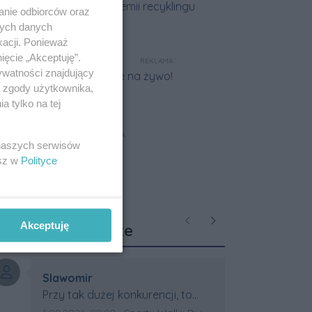
anie odbiorców oraz
nych danych
kacji. Ponieważ
ięcie „Akceptuję”.
REKLAMA
ywatności znajdujący
ą zgody użytkownika,
 tylko na tej
REKLAMA
 naszych serwisów
esz w
Polityce
Ostatnie
Akceptuję
Poprzednie
Następne
komentarze
Autor komentarza:
Slawomir
Treść komentarza:
Przy tak dużej konkurencji, to
wielki sukces Artura. Gratulacje !