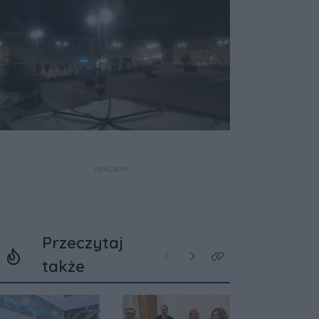
REKLAMA
Przeczytaj
Poprzednie
Następne
Kliknij aby zobaczyć w
także