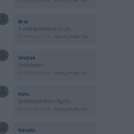
Data dodania komentarza:
Źródło komentarza:
1.08.2026, 09:08
Sporty Walki: Dwa medale za oceanem
Autor komentarza:
Bral
Treść komentarza:
A w Kirgistanie to co za
Mistrzostwa Swiata?
Data dodania komentarza:
Źródło komentarza:
30.07.2026, 13:50
Sporty Walki: Dwa medale za oceanem
Autor komentarza:
Wojtek
Treść komentarza:
Gratulacje !!
Data dodania komentarza:
Źródło komentarza:
29.07.2026, 19:01
Sporty Walki: Dwa medale za oceanem
Autor komentarza:
Kanu
Treść komentarza:
Gratulacje Artur i Rychu.
Powodzenia dla Kirgistanu.
Data dodania komentarza:
Źródło komentarza:
29.07.2026, 17:43
Sporty Walki: Dwa medale za oceanem
Autor komentarza:
Natalia