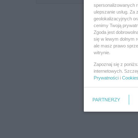
spersonalizowanych re
ulepszanie usług. Za
geolokalizacyjnych or
cenimy Twoją prywatno
Zgoda jest dobrowoln
się w lewym dolnym r
ale masz prawo sprzec
witrynie.
Zapoznaj się z poniż
internetowych. Szcze
Prywatności
i
Cookie
PARTNERZY