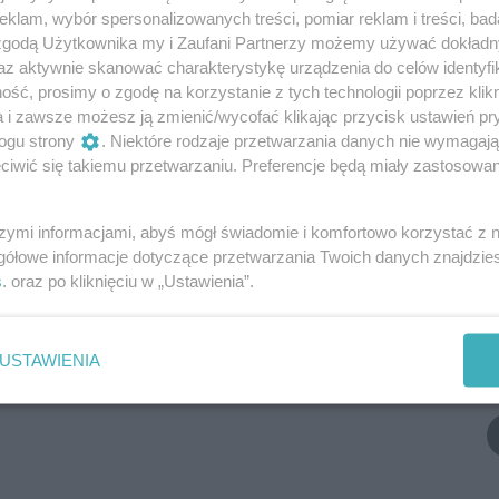
klam, wybór spersonalizowanych treści, pomiar reklam i treści, bad
 zgodą Użytkownika my i Zaufani Partnerzy możemy używać dokład
az aktywnie skanować charakterystykę urządzenia do celów identyfi
ść, prosimy o zgodę na korzystanie z tych technologii poprzez klikn
a i zawsze możesz ją zmienić/wycofać klikając przycisk ustawień pr
ogu strony
. Niektóre rodzaje przetwarzania danych nie wymagaj
iwić się takiemu przetwarzaniu. Preferencje będą miały zastosowania
szymi informacjami, abyś mógł świadomie i komfortowo korzystać z
gółowe informacje dotyczące przetwarzania Twoich danych znajdzi
s
. oraz po kliknięciu w „Ustawienia”.
USTAWIENIA