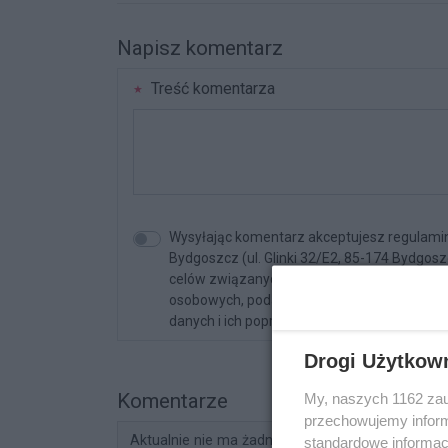
Napisz komentarz
Treść komentarza
Wysyłając komentarz akceptujesz regulami
Bydgoszcz (ul. Glinki 32/E2, 85-174 Bydgos
celów związanych z korzystaniem z serwisu. 
osobowych, podanie danych jest dobrowolne
danych i ich poprawiania.
Drogi Użytkow
Komentarze
My, naszych 1162 zau
przechowujemy informa
Aktualnie nie ma żadnych komentarzy. Bądź pier
standardowe informac