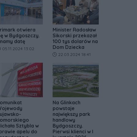
rimark otwiera
Minister Radosław
ię w Bydgoszczy.
Sikorski przekazał
namy datę
100 tys dolarów na
Dom Dziecka
ata dodania artykułu:
05.11.2024 13:02
Data dodania artykułu:
22.03.2024 18:41
omunikat
Na Glinkach
ojewody
powstaje
ujawsko-
największy park
omorskiego
handlowy
ichała Sztybla w
Bydgoszczy.
prawie apelu do
Pierwsi klienci w I