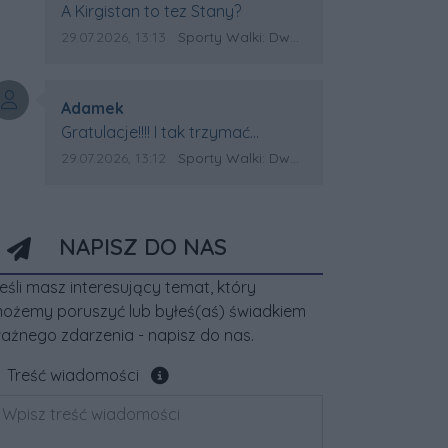
Treść komentarza:
A Kirgistan to tez Stany?
Data dodania komentarza:
Źródło komentarza:
29.07.2026, 13:13
Sporty Walki: Dwa medale za oceanem
Autor komentarza:
Adamek
Treść komentarza:
Gratulacje!!!! I tak trzymać
Kirgistan czeka na powtórkę z
Data dodania komentarza:
Źródło komentarza:
29.07.2026, 13:12
Sporty Walki: Dwa medale za oceanem
USA a może i złote medale.
Trzymamy kciuki
NAPISZ DO NAS
eśli masz interesujący temat, który
ożemy poruszyć lub byłeś(aś) świadkiem
ażnego zdarzenia - napisz do nas.
Pole wymagane
Treść wiadomości