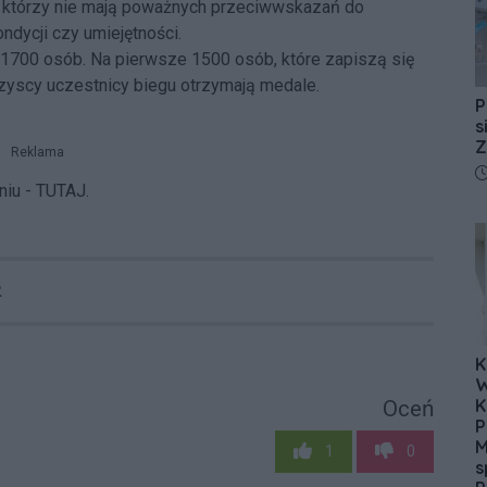
, którzy nie mają poważnych przeciwwskazań do
ndycji czy umiejętności.
1700 osób. Na pierwsze 1500 osób, które zapiszą się
zyscy uczestnicy biegu otrzymają medale.
P
s
Z
Reklama
D
niu -
TUTAJ
.
2
K
W
K
Oceń
P
M
1
0
s