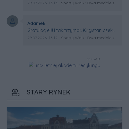
Data dodania komentarza:
Źródło komentarza:
29.07.2026, 13:13
Sporty Walki: Dwa medale za oceanem
Autor komentarza:
Adamek
Treść komentarza:
Gratulacje!!!! I tak trzymać Kirgistan czeka
na powtórkę z USA a może i złote medale.
Data dodania komentarza:
Źródło komentarza:
29.07.2026, 13:12
Sporty Walki: Dwa medale za oceanem
Trzymamy kciuki
REKLAMA
STARY RYNEK