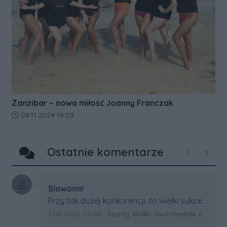
Zanzibar – nowa miłość Joanny Franczak
Data dodania artykułu:
08.11.2024 19:03
Ostatnie komentarze
Poprzednie
Następ
Autor komentarza:
Slawomir
Treść komentarza:
Przy tak dużej konkurencji, to wielki sukces
Artura. Gratulacje !
Data dodania komentarza:
Źródło komentarza:
1.08.2026, 09:08
Sporty Walki: Dwa medale za oceanem