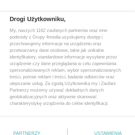
Drogi Użytkowniku,
+48 52 5812666
sekretariat@bydgoszcz.com
My, naszych 1162 zaufanych partnerów oraz inne
podmioty z Grupy 4media uzyskujemy dostęp i
przechowujemy informacje na urządzeniu oraz
przetwarzamy dane osobowe, takie jak unikalne
O nas
Reklama
Regulamin
Kontakt
identyfikatory, standardowe informacje wysyłane przez
Wydarzenia
Ogłoszenia
Katalog firm
urządzenie czy dane przeglądania w celu zapewniania
spersonalizowanych reklam, wybór spersonalizowanych
treści, pomiar reklam i treści, badanie odbiorców oraz
Zapisz się do newslettera
ulepszanie usług. Za zgodą Użytkownika my i Zaufani
Dołącz do grona ludzi najlepiej poinformowanych!
Partnerzy możemy używać dokładnych danych
geolokalizacyjnych oraz aktywnie skanować
Zapisz się »
charakterystykę urządzenia do celów identyfikacji.
Ponieważ cenimy Twoją prywatność, prosimy o zgodę na
Szukaj
korzystanie z tych technologii poprzez kliknięcie
„Akceptuję”. Zgoda jest dobrowolna i zawsze możesz ją
zmienić/wycofać klikając przycisk ustawień prywatności
PARTNERZY
USTAWIENIA