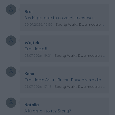
Autor komentarza:
Bral
Treść komentarza:
A w Kirgistanie to co za Mistrzostwa
Swiata?
Data dodania komentarza:
Źródło komentarza:
30.07.2026, 13:50
Sporty Walki: Dwa medale za oceanem
Autor komentarza:
Wojtek
Treść komentarza:
Gratulacje !!
Data dodania komentarza:
Źródło komentarza:
29.07.2026, 19:01
Sporty Walki: Dwa medale za oceanem
Autor komentarza:
Kanu
Treść komentarza:
Gratulacje Artur i Rychu. Powodzenia dla
Kirgistanu.
Data dodania komentarza:
Źródło komentarza:
29.07.2026, 17:43
Sporty Walki: Dwa medale za oceanem
Autor komentarza:
Natalia
Treść komentarza:
A Kirgistan to tez Stany?