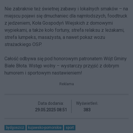
Nie zabraknie też świetnej zabawy i lokalnych smaków – na
miejscu pojawi się dmuchaniec dla najmłodszych, foodtruck
z jedzeniem, Koła Gospodyń Wiejskich z domowymi
wypiekami, a także koło fortuny, strefa relaksu z leżakami,
strefa lumpeks, masażysta, a nawet pokaz wozu
strażackiego OSP.
Całość odbywa się pod honorowym patronatem Wójt Gminy
Białe Błota. Wstęp wolny – wystarczy przyjść z dobrym
humorem i sportowym nastawieniem!
Reklama
Data dodania:
Wyświetleń:
29.05.2025 08:51
383
bydgoszcz
kujawsko-pomorskie
sport