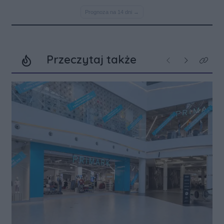
Przeczytaj także
Poprzednie
Następne
Kliknij