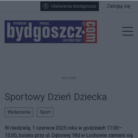
Przejdź do głównych treści
Przejdź do wyszukiwarki
Przejdź do głównego menu
Zaloguj się
Ułatwienia dostępności
enu
Prz
REKLAMA
Sportowy Dzień Dziecka
Wydarzenia
Sport
W niedzielę, 1 czerwca 2025 roku w godzinach 11:00–
15:00, boisko przy ul. Dębowej 18d w Łochowie zamieni się