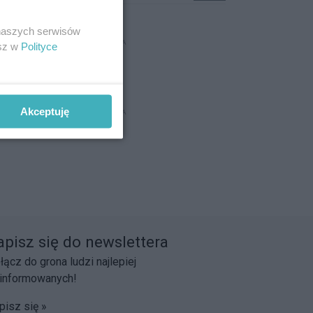
 naszych serwisów
REKLAMA
esz w
Polityce
Akceptuję
REKLAMA
apisz się do newslettera
łącz do grona ludzi najlepiej
informowanych!
pisz się »