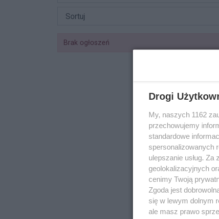
Brak ogłoszeń
Drogi Użytkow
My, naszych 1162 zau
przechowujemy informa
standardowe informac
spersonalizowanych re
ulepszanie usług. Za
geolokalizacyjnych or
cenimy Twoją prywatno
Zgoda jest dobrowoln
się w lewym dolnym r
ale masz prawo sprzec