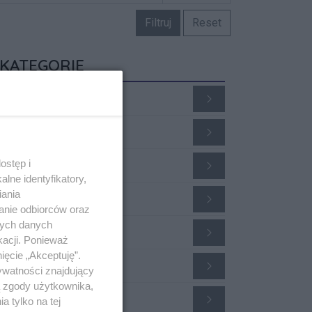
Filtruj
Reset
KATEGORIE
ieruchomości
raca
otoryzacja
ostęp i
lne identyfikatory,
iania
sługi
anie odbiorców oraz
nych danych
lektronika
kacji. Ponieważ
ięcie „Akceptuję”.
robne
ywatności znajdujący
ą zgody użytkownika,
Damsko-męskie
 tylko na tej