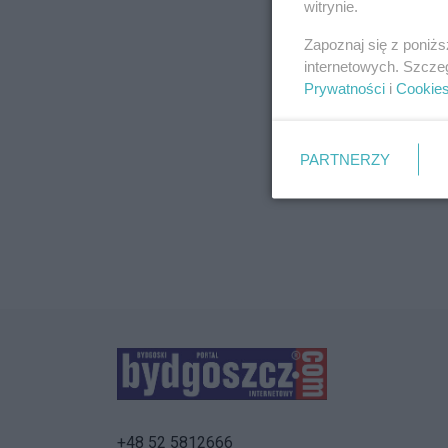
witrynie.
Zapoznaj się z poniż
internetowych. Szcze
Prywatności
i
Cookie
PARTNERZY
+48 52 5812666