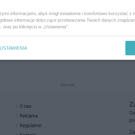
szymi informacjami, abyś mógł świadomie i komfortowo korzystać z
gółowe informacje dotyczące przetwarzania Twoich danych znajdzi
s
. oraz po kliknięciu w „Ustawienia”.
USTAWIENIA
REKLAMA
Z
O nas
Do
Reklama
po
Regulamin
Za