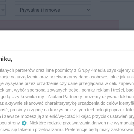
N
P
niku,
M
fanych partnerów oraz inne podmioty z Grupy 4media uzyskujemy d
cje na urządzeniu oraz przetwarzamy dane osobowe, takie jak unika
je wysyłane przez urządzenie czy dane przeglądania w celu zapewn
U
klam, wybór spersonalizowanych treści, pomiar reklam i treści, bad
 zgodą Użytkownika my i Zaufani Partnerzy możemy używać dokład
E
az aktywnie skanować charakterystykę urządzenia do celów identyfi
ść, prosimy o zgodę na korzystanie z tych technologii poprzez klikn
D
a i zawsze możesz ją zmienić/wycofać klikając przycisk ustawień pr
ogu strony
. Niektóre rodzaje przetwarzania danych nie wymagaj
iwić się takiemu przetwarzaniu. Preferencje będą miały zastosowania