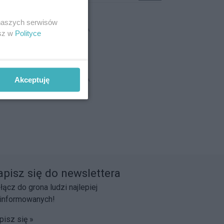
 naszych serwisów
REKLAMA
esz w
Polityce
Akceptuję
REKLAMA
apisz się do newslettera
łącz do grona ludzi najlepiej
informowanych!
pisz się »