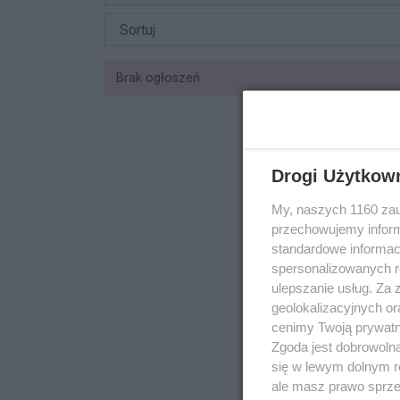
Brak ogłoszeń
Drogi Użytkow
My, naszych 1160 zau
przechowujemy informa
standardowe informac
spersonalizowanych re
ulepszanie usług. Za
geolokalizacyjnych or
cenimy Twoją prywatno
Zgoda jest dobrowoln
się w lewym dolnym r
ale masz prawo sprzec