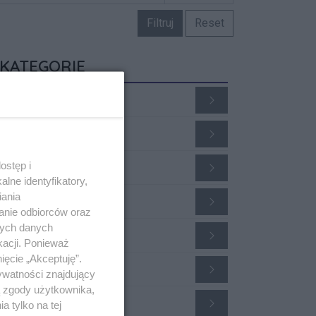
Filtruj
Reset
KATEGORIE
ieruchomości
raca
otoryzacja
ostęp i
lne identyfikatory,
iania
sługi
anie odbiorców oraz
nych danych
lektronika
kacji. Ponieważ
ięcie „Akceptuję”.
robne
ywatności znajdujący
ą zgody użytkownika,
Damsko-męskie
 tylko na tej