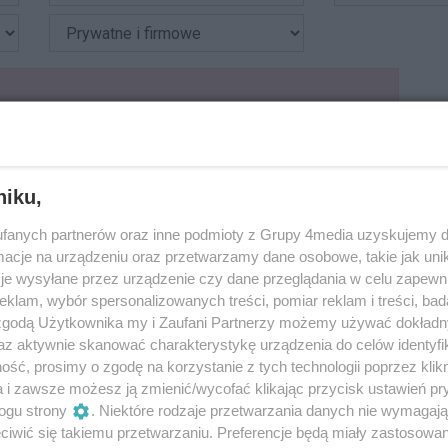
N
P
niku,
M
fanych partnerów oraz inne podmioty z Grupy 4media uzyskujemy d
cje na urządzeniu oraz przetwarzamy dane osobowe, takie jak unika
je wysyłane przez urządzenie czy dane przeglądania w celu zapewn
U
klam, wybór spersonalizowanych treści, pomiar reklam i treści, bad
 zgodą Użytkownika my i Zaufani Partnerzy możemy używać dokład
E
az aktywnie skanować charakterystykę urządzenia do celów identyfi
ść, prosimy o zgodę na korzystanie z tych technologii poprzez klikn
D
a i zawsze możesz ją zmienić/wycofać klikając przycisk ustawień pr
ogu strony
. Niektóre rodzaje przetwarzania danych nie wymagaj
iwić się takiemu przetwarzaniu. Preferencje będą miały zastosowania