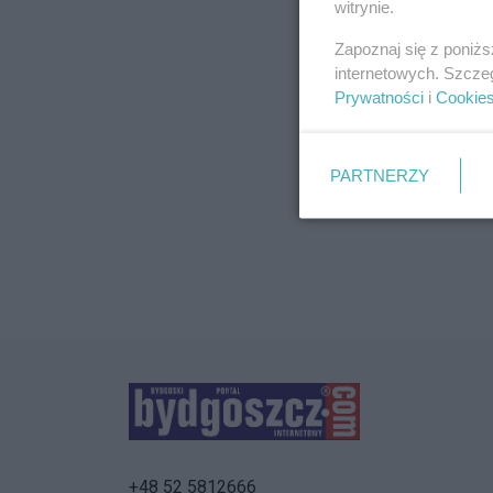
witrynie.
Zapoznaj się z poniż
internetowych. Szcze
Prywatności
i
Cookie
PARTNERZY
+48 52 5812666