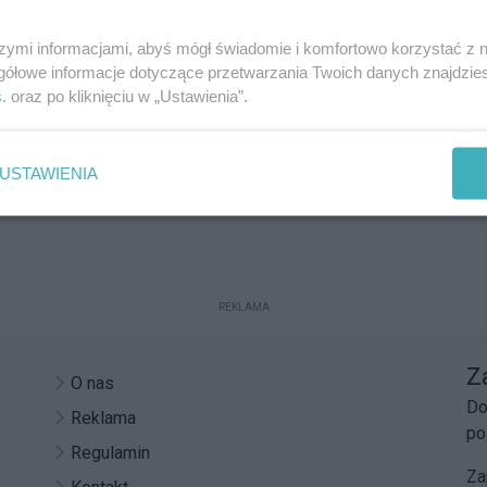
szymi informacjami, abyś mógł świadomie i komfortowo korzystać z
gółowe informacje dotyczące przetwarzania Twoich danych znajdzi
s
. oraz po kliknięciu w „Ustawienia”.
USTAWIENIA
REKLAMA
Z
O nas
Do
Reklama
po
Regulamin
Za