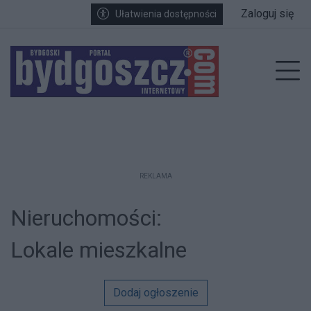
Przejdź do głównych treści
Przejdź do wyszukiwarki
Przejdź do głównego menu
Zaloguj się
Ułatwienia dostępności
enu
Prz
REKLAMA
Nieruchomości:
Lokale mieszkalne
Dodaj ogłoszenie