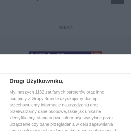
REKLAMA
Drogi Użytkowniku,
+48 52 5812666
sekretariat@bydgoszcz.com
My, naszych 1162 zaufanych partnerów oraz inne
podmioty z Grupy 4media uzyskujemy dostęp i
przechowujemy informacje na urządzeniu oraz
przetwarzamy dane osobowe, takie jak unikalne
O nas
Reklama
Regulamin
Kontakt
identyfikatory, standardowe informacje wysyłane przez
Wydarzenia
Ogłoszenia
Katalog firm
urządzenie czy dane przeglądania w celu zapewniania
spersonalizowanych reklam, wybór spersonalizowanych