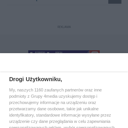
REKLAMA
Drogi Użytkowniku,
+48 52 5812666
sekretariat@bydgoszcz.com
My, naszych 1160 zaufanych partnerów oraz inne
podmioty z Grupy 4media uzyskujemy dostęp i
przechowujemy informacje na urządzeniu oraz
przetwarzamy dane osobowe, takie jak unikalne
O nas
Reklama
Regulamin
Kontakt
identyfikatory, standardowe informacje wysyłane przez
Wydarzenia
Ogłoszenia
Katalog firm
urządzenie czy dane przeglądania w celu zapewniania
spersonalizowanych reklam, wybór spersonalizowanych