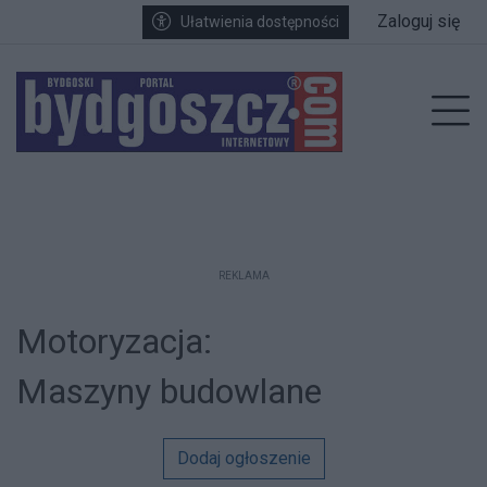
Przejdź do głównych treści
Przejdź do wyszukiwarki
Przejdź do głównego menu
Zaloguj się
Ułatwienia dostępności
enu
Prz
REKLAMA
Motoryzacja:
Maszyny budowlane
Dodaj ogłoszenie