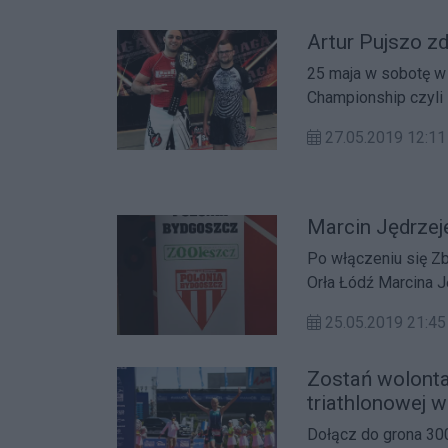
25 maja w sobotę w Limburgu rozegrano NAGA Germany Grappling
Championship czyli Mistrzostwa Niemiec w Brazylijskim Jiu Jitsu, federacji
North American Grap
27.05.2019 12:
bez tradycyjnego ki
wystąpiło na matach ponad tysiąc zawodników z całej Europy w tym równ
zawodnicy polscy.
Marcin Jędrzej
Po włączeniu się Z
Orła Łódź Marcina 
wychowanka naszego
25.05.2019 21:
z czarnym Gryfem.
Zostań wolonta
triathlonowej w
Dołącz do grona 300