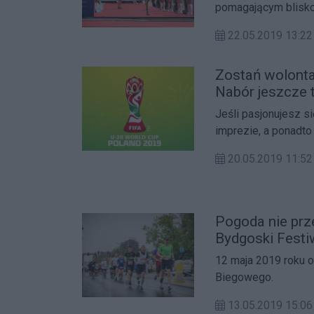
pomagającym blisk
celu!
22.05.2019 13:22
Zostań wolonta
Nabór jeszcze 
Jeśli pasjonujesz si
imprezie, a ponadt
życia!
20.05.2019 11:
Pogoda nie prz
Bydgoski Festi
12 maja 2019 roku 
Biegowego.
13.05.2019 15: