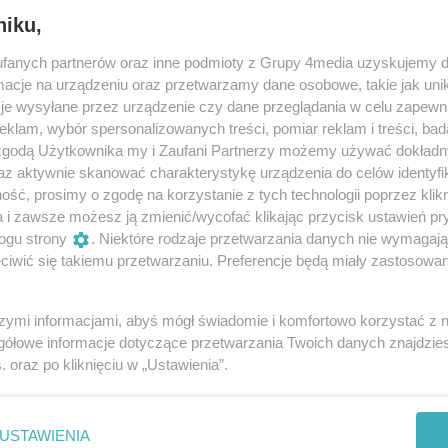
l
D
niku,
b
ą edycję otwartych Mistrzostw Bydgoszczy dla dzieci i
R
b
 na rolkach. Impreza odbędzie się 11 maja 2019 r. w
d
fanych partnerów oraz inne podmioty z Grupy 4media uzyskujemy d
D
h
zemysłowo - Technologicznym przy ul. Milcherta 10.
cje na urządzeniu oraz przetwarzamy dane osobowe, takie jak unika
B
K
16
1
1
O
je wysyłane przez urządzenie czy dane przeglądania w celu zapewn
O
K
l
klam, wybór spersonalizowanych treści, pomiar reklam i treści, bad
d
M
 zgodą Użytkownika my i Zaufani Partnerzy możemy używać dokład
tor Bydgoszcz vs KKS Kalisz
a
az aktywnie skanować charakterystykę urządzenia do celów identyfi
p
y dla większości oznacza urlop i odpoczynek. Piłkarze
ść, prosimy o zgodę na korzystanie z tych technologii poprzez klikn
p
 Bydgoszcz spędzą najbliższe dni zupełnie inaczej -
D
a i zawsze możesz ją zmienić/wycofać klikając przycisk ustawień pr
M
po i zmierzą się z wiceliderem oraz liderem rozgrywek
ogu strony
. Niektóre rodzaje przetwarzania danych nie wymagaj
34
1
S
iwić się takiemu przetwarzaniu. Preferencje będą miały zastosowania
R
D
p bydgoskich wojowników na
d
szymi informacjami, abyś mógł świadomie i komfortowo korzystać z
N
Europy w Brazylijskim Jiu-Jitsu
c
n
gółowe informacje dotyczące przetwarzania Twoich danych znajdzi
r
B
ane zostały w Luboniu k/ Poznania Mistrzostwa Europy w
s
. oraz po kliknięciu w „Ustawienia”.
I
n
nfederação Brasileirade Jiu-
P
D
G
06
4
7
D
USTAWIENIA