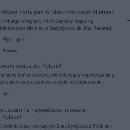
Artur Pujszo zdobywa złoty pas w Mistrzostwach Niemiec
pling Association. Obowiązywała formuła No-Gi czyli
11
3
17
mona, jak również w formule Gi czyli w kimonie. Łącznie
ież
Reklama
ewski wraca do Polonii!
bigniewa Bońka w negocjacje dotyczące wypożyczenia z
Jędrzejewskiego, rozmowy nabrały przyspieszenia i
 klubu wkrótce będziemy znowu oglądać w plastronie
45
1
riuszem na największej imprezie
 Polsce!
 wolontariuszy tworzących Enea Bydgoszcz Triathlon i