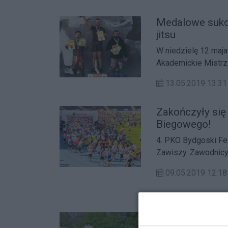
Medalowe sukce
jitsu
W niedzielę 12 maja 
Akademickie Mistrzo
stanęło ponad 250 
13.05.2019 13:
Zawody rozgrywane b
jak i w formule No-G
Zakończyły się
Biegowego!
4. PKO Bydgoski Fes
Zawiszy. Zawodnicy 
na 10 km. Imprezie 
09.05.2019 12:
Marcina".
II Mistrzostwa 