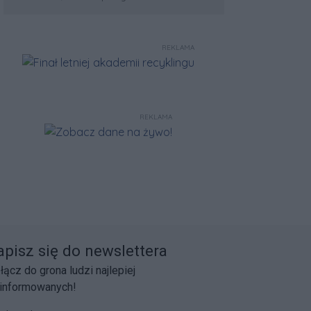
złote medale. Trzymamy kciuki
REKLAMA
REKLAMA
apisz się do newslettera
łącz do grona ludzi najlepiej
informowanych!