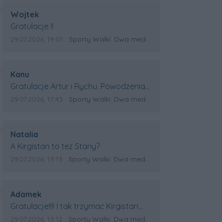
Autor komentarza:
Wojtek
Treść komentarza:
Gratulacje !!
Data dodania komentarza:
Źródło komentarza:
29.07.2026, 19:01
Sporty Walki: Dwa medale za oceanem
Autor komentarza:
Kanu
Treść komentarza:
Gratulacje Artur i Rychu. Powodzenia
dla Kirgistanu.
Data dodania komentarza:
Źródło komentarza:
29.07.2026, 17:43
Sporty Walki: Dwa medale za oceanem
Autor komentarza:
Natalia
Treść komentarza:
A Kirgistan to tez Stany?
Data dodania komentarza:
Źródło komentarza:
29.07.2026, 13:13
Sporty Walki: Dwa medale za oceanem
Autor komentarza:
Adamek
Treść komentarza:
Gratulacje!!!! I tak trzymać Kirgistan
czeka na powtórkę z USA a może i
Data dodania komentarza:
Źródło komentarza:
29.07.2026, 13:12
Sporty Walki: Dwa medale za oceanem