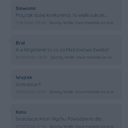
Autor komentarza:
Slawomir
Treść komentarza:
Przy tak dużej konkurencji, to wielki sukces
Artura. Gratulacje !
Data dodania komentarza:
Źródło komentarza:
1.08.2026, 09:08
Sporty Walki: Dwa medale za oceanem
Autor komentarza:
Bral
Treść komentarza:
A w Kirgistanie to co za Mistrzostwa Swiata?
Data dodania komentarza:
Źródło komentarza:
30.07.2026, 13:50
Sporty Walki: Dwa medale za oceanem
Autor komentarza:
Wojtek
Treść komentarza:
Gratulacje !!
Data dodania komentarza:
Źródło komentarza:
29.07.2026, 19:01
Sporty Walki: Dwa medale za oceanem
Autor komentarza:
Kanu
Treść komentarza:
Gratulacje Artur i Rychu. Powodzenia dla
Kirgistanu.
Data dodania komentarza:
Źródło komentarza:
29.07.2026, 17:43
Sporty Walki: Dwa medale za oceanem