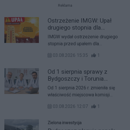
literaturę, fotografię, opowieści o
Reklama
Portugalii oraz sporą dawkę humoru.
Momentami rozmowa przypominała
Ostrzeżenie IMGW: Upał
wręcz stand-up, a publiczność
drugiego stopnia dla
wielokrotnie reagowała śmiechem na
województwa kujawsko-
IMGW wydał ostrzeżenie drugiego
anegdoty i zabawne historie
pomorskiego
stopnia przed upałem dla
opowiadane przez autora.
województwa kujawsko-pomorskiego.
03.08.2026 15:35
1
Synoptycy alarmują, że wysokie
temperatury mogą być szczególnie
Od 1 sierpnia sprawy z
uciążliwe w najbliższych godzinach,
Bydgoszczy i Torunia
dlatego warto zachować ostrożność i
przejęły inne komisje
ograniczyć ekspozycję na słońce.
Od 1 sierpnia 2026 r. zmieniła się
lekarskie ZUS
właściwość miejscowa komisji
lekarskich rozpatrujących sprawy z
03.08.2026 12:07
1
terenu Oddziałów ZUS w Bydgoszczy
i Toruniu. Do końca 2026 r. sprawy te
będą rozpatrywane przez komisje
Zielona inwestycja
lekarskie w Gdańsku i Łodzi. Zmiana