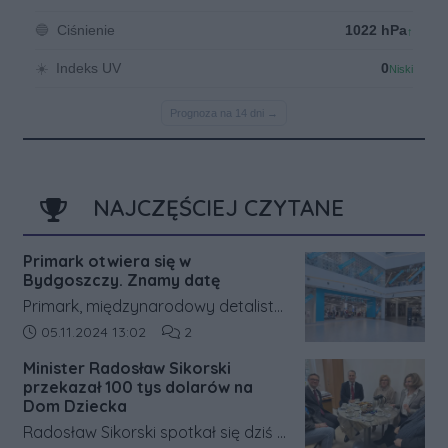
NAJCZĘŚCIEJ CZYTANE
Primark otwiera się w
Bydgoszczy. Znamy datę
Primark, międzynarodowy detalista
odzieżowy, ogłosił datę otwarcia
Data dodania artykułu:
Liczba komentarzy artykułu:
05.11.2024 13:02
2
siódmego sklepu w Polsce. Pierwsza
Minister Radosław Sikorski
lokalizacja na północy kraju będzie
przekazał 100 tys dolarów na
znajdować się w bydgoskim
Dom Dziecka
centrum handlowym Zielone
Radosław Sikorski spotkał się dziś z