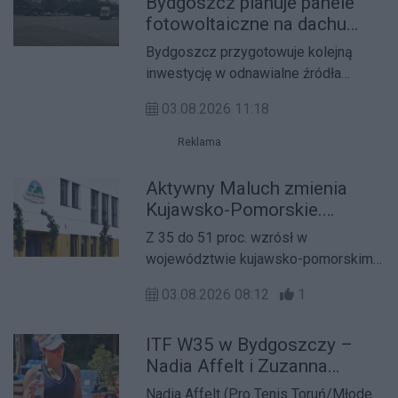
Bydgoszcz planuje panele
jest związana z brakami kadrowymi
fotowoltaiczne na dachu
na stanowiskach lekarzy – członków
lodowiska Torbyd
Bydgoszcz przygotowuje kolejną
komisji lekarskich.
inwestycję w odnawialne źródła
energii. Tym razem panele
03.08.2026 11:18
fotowoltaiczne mają trafić na dach
lodowiska Torbyd, a projekt obejmie
Reklama
także magazyn energii i stację
transformatorową.
Aktywny Maluch zmienia
Kujawsko-Pomorskie.
Tysiące nowych miejsc
Z 35 do 51 proc. wzrósł w
opieki dzięki KPO
województwie kujawsko-pomorskim
wskaźnik użłobkowienia, czyli relacja
03.08.2026 08:12
1
liczby miejsc opieki do liczby dzieci
w wieku od 1 do 3 lat. To jedna z
ITF W35 w Bydgoszczy –
najbardziej widocznych zmian
Nadia Affelt i Zuzanna
społecznych ostatnich lat. Dzięki
Bednarz z dzikimi kartami w
programowi Aktywny Maluch powstają
Nadia Affelt (Pro Tenis Toruń/Młode