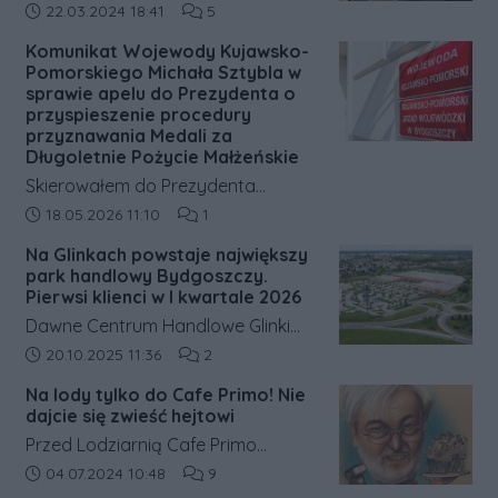
Arkady. Otwarcie zaplanowano na
dziećmi oraz kadrą Bydgoskiego
Data dodania artykułu:
Liczba komentarzy artykułu:
22.03.2024 18:41
5
27 listopada o godzinie 9:00.
Zespołu Opiekuńczo
Komunikat Wojewody Kujawsko-
Wychowawczego dla dzieci przy ul.
Pomorskiego Michała Sztybla w
Traugutta 5.
sprawie apelu do Prezydenta o
przyspieszenie procedury
przyznawania Medali za
Długoletnie Pożycie Małżeńskie
Skierowałem do Prezydenta
Rzeczypospolitej Polskiej pismo
Data dodania artykułu:
Liczba komentarzy artykułu:
18.05.2026 11:10
1
dotyczące wydłużającego się
Na Glinkach powstaje największy
czasu oczekiwania na rozpatrzenie
park handlowy Bydgoszczy.
wniosków o nadanie Medali za
Pierwsi klienci w I kwartale 2026
Długoletnie Pożycie Małżeńskie.
Dawne Centrum Handlowe Glinki
przechodzi gruntowną przebudowę
Data dodania artykułu:
Liczba komentarzy artykułu:
20.10.2025 11:36
2
i zmieni się w park handlowy Nowe
Na lody tylko do Cafe Primo! Nie
Glinki. Pierwsi klienci mają pojawić
dajcie się zwieść hejtowi
się już w pierwszym kwartale 2026
Przed Lodziarnią Cafe Primo
roku; kompleks docelowo zaoferuje
prowadzoną od początku przez
Data dodania artykułu:
Liczba komentarzy artykułu:
04.07.2024 10:48
9
16–18 tys. m² powierzchni handlowej.