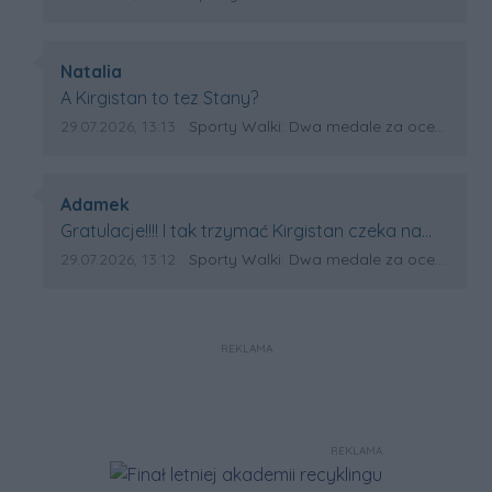
Autor komentarza:
Natalia
Treść komentarza:
A Kirgistan to tez Stany?
Data dodania komentarza:
Źródło komentarza:
29.07.2026, 13:13
Sporty Walki: Dwa medale za oceanem
Autor komentarza:
Adamek
Treść komentarza:
Gratulacje!!!! I tak trzymać Kirgistan czeka na
powtórkę z USA a może i złote medale.
Data dodania komentarza:
Źródło komentarza:
29.07.2026, 13:12
Sporty Walki: Dwa medale za oceanem
Trzymamy kciuki
REKLAMA
REKLAMA