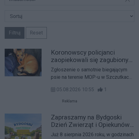
Filtruj
Reset
Koronowscy policjanci
zaopiekowali się zagubionym
psem
Zgłoszenie o samotnie biegającym
psie na terenie MOP-u w Szczutkach
uruchomiło szybką reakcję
05.08.2026 10:55
1
koronowskich policjantów, którzy
zaopiekowali się czworonogiem. Na
Reklama
miejscu okazało się, że nie został on
porzucony, lecz wykorzystał chwilę
Zapraszamy na Bydgoski
nieuwagi właścicieli.
Dzień Zwierząt i Opiekunów.
Edukacja, pomoc i wspólna
Już 8 sierpnia 2026 roku, w godzinach