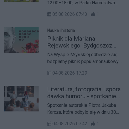
zabawa w Parku Harcerstwa
12:00–18:00, w Parku Harcerstwa
Bydgoskiego
Bydgoskiego na Osiedlu Leśnym
05.08.2026 07:43
1
odbędzie się Bydgoski Dzień
Zwierząt i Opiekunów. Bezpłatne
wydarzenie organizowane przez Fika
Nauka i historia
Town Sklep Zoologiczny oraz Macieja
Piknik dla Mariana
Dadoka będzie miało charakter
Rejewskiego. Bydgoszcz
edukacyjno-charytatywny i skierowane
zaprasza na spotkanie z
Na Wyspie Młyńskiej odbędzie się
jest do wszystkich mieszkańców
kryptologią
bezpłatny piknik popularnonaukowy z
Bydgoszczy – opiekunów zwierząt,
okazji 121. rocznicy urodzin Mariana
rodzin z dziećmi, osób planujących
04.08.2026 17:29
Rejewskiego. W programie znalazły
adopcję oraz wszystkich miłośników
się atrakcje łączące historię,
zwierząt.
Literatura, fotografia i spora
matematykę i świat szyfrów w
dawka humoru - spotkanie
przystępnej formie.
autorskie Piotra Jakuba
Spotkanie autorskie Piotra Jakuba
Karcza
Karcza, które odbyło się w dniu 30
lipca 2026 roku okazało się udanym
04.08.2026 07:42
1
wydarzeniem, które połączyło