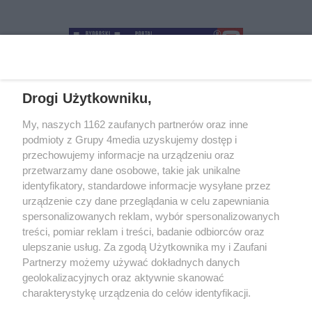
Drogi Użytkowniku,
+48 52 5812666
sekretariat@bydgoszcz.com
My, naszych 1162 zaufanych partnerów oraz inne
podmioty z Grupy 4media uzyskujemy dostęp i
przechowujemy informacje na urządzeniu oraz
przetwarzamy dane osobowe, takie jak unikalne
O nas
Reklama
Regulamin
Kontakt
identyfikatory, standardowe informacje wysyłane przez
Wydarzenia
Ogłoszenia
Katalog firm
urządzenie czy dane przeglądania w celu zapewniania
spersonalizowanych reklam, wybór spersonalizowanych
treści, pomiar reklam i treści, badanie odbiorców oraz
Zapisz się do newslettera
ulepszanie usług. Za zgodą Użytkownika my i Zaufani
Dołącz do grona ludzi najlepiej poinformowanych!
Partnerzy możemy używać dokładnych danych
geolokalizacyjnych oraz aktywnie skanować
Zapisz się »
charakterystykę urządzenia do celów identyfikacji.
Ponieważ cenimy Twoją prywatność, prosimy o zgodę na