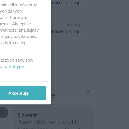
anie odbiorców oraz
nych danych
kacji. Ponieważ
ięcie „Akceptuję”.
REKLAMA
ywatności znajdujący
ą zgody użytkownika,
 tylko na tej
REKLAMA
 naszych serwisów
esz w
Polityce
Ostatnie
Akceptuję
Poprzednie
Następne
komentarze
Autor komentarza:
Slawomir
Treść komentarza:
Przy tak dużej konkurencji, to
wielki sukces Artura. Gratulacje !