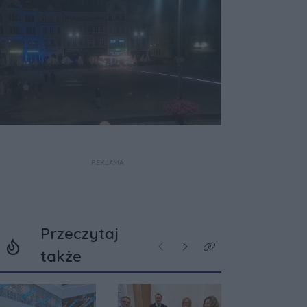
REKLAMA
Przeczytaj
Poprzednie
Następne
Kliknij aby zobaczyć w
także