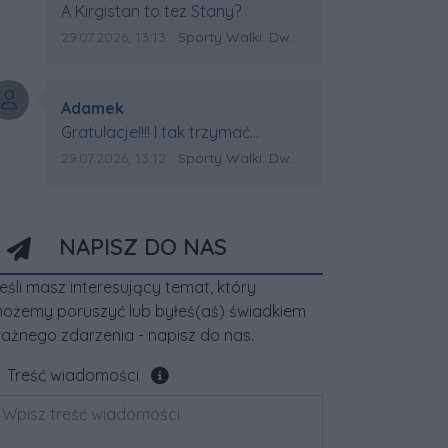
Treść komentarza:
A Kirgistan to tez Stany?
Data dodania komentarza:
Źródło komentarza:
29.07.2026, 13:13
Sporty Walki: Dwa medale za oceanem
Autor komentarza:
Adamek
Treść komentarza:
Gratulacje!!!! I tak trzymać
Kirgistan czeka na powtórkę z
Data dodania komentarza:
Źródło komentarza:
29.07.2026, 13:12
Sporty Walki: Dwa medale za oceanem
USA a może i złote medale.
Trzymamy kciuki
NAPISZ DO NAS
eśli masz interesujący temat, który
ożemy poruszyć lub byłeś(aś) świadkiem
ażnego zdarzenia - napisz do nas.
Pole wymagane
Treść wiadomości