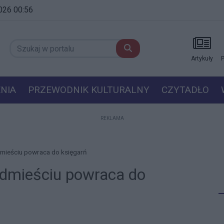
2026 00:56
Artykuły
P
NIA
PRZEWODNIK KULTURALNY
CZYTADŁO
REKLAMA
mieściu powraca do księgarń
dmieściu powraca do