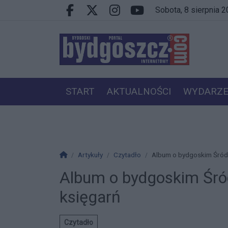
Przejdź do głównych treści
Przejdź do wyszukiwarki
Przejdź do głównego menu
sobota, 8 sierpnia 
Facebook.com
X.com
Instagram.com
Youtube.com
START
AKTUALNOŚCI
WYDARZE
PRACA
VIP
Strona główna
Artykuły
Czytadło
Album o bydgoskim Śród
Album o bydgoskim Śró
księgarń
Czytadło