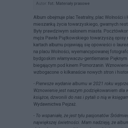
Autor:
fot.: Materiały prasowe
Album obejmuje plac Teatralny, plac Wolności i 
mieszanką życia towarzyskiego, gwarnych resta
Były prawdziwym salonem miasta. Pocztówkom i 
męża Pawła Piątkowskiego towarzyszą opisy m
kartach albumu pojawiają się opowieści o laure
na placu Wolności, wyemancypowanej fotograf
bydgoskim włamywaczu-gentlemanie Pięknym E
biegającym pod kinem Pomorzanin. Wznowieni
wzbogacone o kilkanaście nowych stron i histori
-
Pierwsze wydanie albumu w 2021 roku wyprzed
Wznowienie jest naszym podziękowaniem dla wsz
książce, dzwonili do nas i pytali o nią w księgar
Wydawnictwa Pejzaż.
- To wspaniałe, że jest tylu pasjonatów Śródmie
największej świetności. Mam nadzieję, że album 