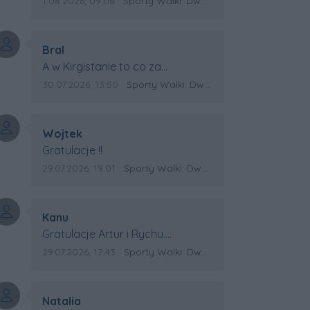
Data dodania komentarza:
Źródło komentarza:
1.08.2026, 09:08
Sporty Walki: Dwa medale za oceanem
Autor komentarza:
Bral
Treść komentarza:
A w Kirgistanie to co za
Mistrzostwa Swiata?
Data dodania komentarza:
Źródło komentarza:
30.07.2026, 13:50
Sporty Walki: Dwa medale za oceanem
Autor komentarza:
Wojtek
Treść komentarza:
Gratulacje !!
Data dodania komentarza:
Źródło komentarza:
29.07.2026, 19:01
Sporty Walki: Dwa medale za oceanem
Autor komentarza:
Kanu
Treść komentarza:
Gratulacje Artur i Rychu.
Powodzenia dla Kirgistanu.
Data dodania komentarza:
Źródło komentarza:
29.07.2026, 17:43
Sporty Walki: Dwa medale za oceanem
Autor komentarza:
Natalia