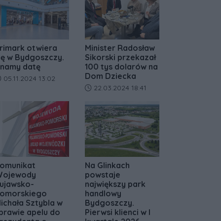
rimark otwiera
Minister Radosław
ię w Bydgoszczy.
Sikorski przekazał
namy datę
100 tys dolarów na
Dom Dziecka
ata dodania artykułu:
05.11.2024 13:02
Data dodania artykułu:
22.03.2024 18:41
omunikat
Na Glinkach
ojewody
powstaje
ujawsko-
największy park
omorskiego
handlowy
ichała Sztybla w
Bydgoszczy.
prawie apelu do
Pierwsi klienci w I