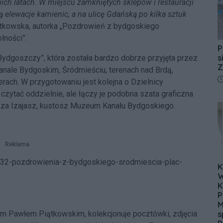
ch latach. W miejscu zamkniętych sklepów i restauracji
 elewacje kamienic, a na ulicę Gdańską po kilka sztuk
tkowska, autorka „Pozdrowień z bydgoskiego
lności”.
P
s
 Bydgoszczy”, która została bardzo dobrze przyjęta przez
Z
 Kanale Bydgoskim, Śródmieściu, terenach nad Brdą,
D
rach. W przygotowaniu jest kolejna o Dzielnicy
zytać oddzielnie, ale łączy je podobna szata graficzna
asza Izajasz, kustosz Muzeum Kanału Bydgoskiego.
Reklama
/132-pozdrowienia-z-bydgoskiego-srodmiescia-plac-
K
W
K
P
M
s
em Pawłem Piątkowskim, kolekcjonuje pocztówki, zdjęcia