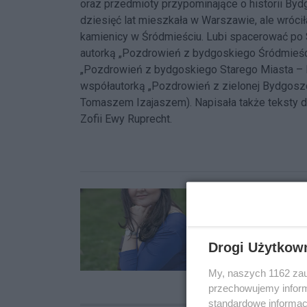
oraz przedmioty przypominające o historii By
dziesięć lat mieszkała w Warszawie, ale wróci
kamienicy w Śródmieściu. Lubi spacerować po S
autorką „Pozdrowień z bydgoskiego Śródmieści
„Pozdrowień z bydgoskiego Starego Miasta – R
współautorką „Pozdrowień z zielonej Bydgoszcz
Tomaszem Izajaszem). Napisała także teksty 
Zofii Ewy Ruprecht.
Drogi Użytkow
My, naszych 1162 zau
przechowujemy informa
standardowe informac