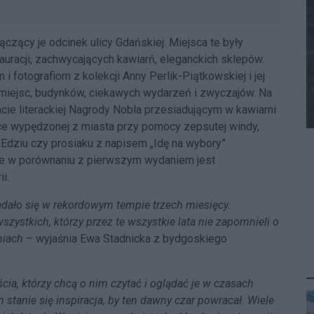
łączący je odcinek ulicy Gdańskiej. Miejsca te były
uracji, zachwycających kawiarń, eleganckich sklepów.
fotografiom z kolekcji Anny Perlik-Piątkowskiej i jej
iejsc, budynków, ciekawych wydarzeń i zwyczajów. Na
acie literackiej Nagrody Nobla przesiadującym w kawiarni
ce wypędzonej z miasta przy pomocy zepsutej windy,
dziu czy prosiaku z napisem „Idę na wybory”
e w porównaniu z pierwszym wydaniem jest
i.
ało się w rekordowym tempie trzech miesięcy.
ystkich, którzy przez te wszystkie lata nie zapomnieli o
niach
– wyjaśnia Ewa Stadnicka z bydgoskiego
ścia, którzy chcą o nim czytać i oglądać je w czasach
stanie się inspiracja, by ten dawny czar powracał. Wiele