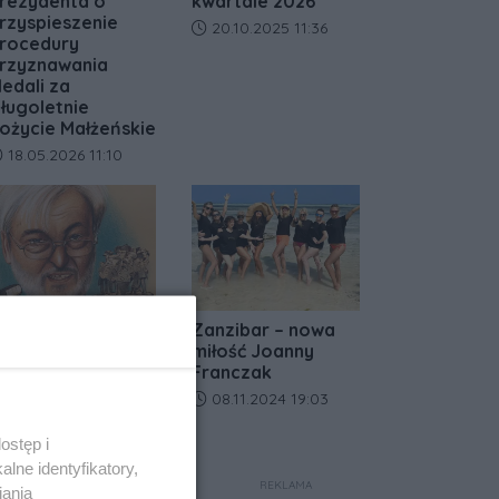
rezydenta o
kwartale 2026
rzyspieszenie
Data dodania artykułu:
20.10.2025 11:36
rocedury
rzyznawania
edali za
ługoletnie
ożycie Małżeńskie
ata dodania artykułu:
18.05.2026 11:10
a lody tylko do
Zanzibar – nowa
afe Primo! Nie
miłość Joanny
ajcie się zwieść
Franczak
ejtowi
Data dodania artykułu:
08.11.2024 19:03
ata dodania artykułu:
04.07.2024 10:48
ostęp i
lne identyfikatory,
REKLAMA
iania