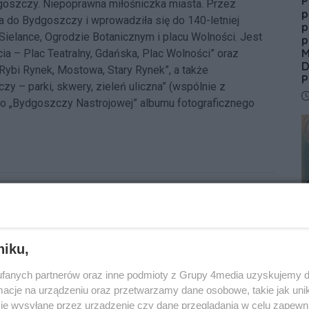
P
dgoszczy. Niepoprawna miłośniczka miasta. Przez
p
ła do Bydgoszczy i wprowadziła się do 140-letniej
p
ielance, Ogrodzie Botanicznym i placu Wolności. Jest
p
M
a – Plac Teatralny, Gdańska, Plac Wolności” oraz
D
ybi Rynek, Mostowa, Stary Rynek”, a także
P
y – parki, skwery, zieleń uliczna” (wspólnie z
D
do „Bydgoszczy Nastrojowej” albumu fotograficznego
N
C
d
h
niku,
D
fanych partnerów oraz inne podmioty z Grupy 4media uzyskujemy d
cje na urządzeniu oraz przetwarzamy dane osobowe, takie jak unika
je wysyłane przez urządzenie czy dane przeglądania w celu zapewn