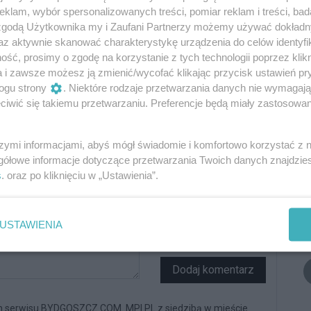
klam, wybór spersonalizowanych treści, pomiar reklam i treści, bad
0
 zgodą Użytkownika my i Zaufani Partnerzy możemy używać dokład
az aktywnie skanować charakterystykę urządzenia do celów identyfi
ść, prosimy o zgodę na korzystanie z tych technologii poprzez klikn
a i zawsze możesz ją zmienić/wycofać klikając przycisk ustawień pr
ogu strony
. Niektóre rodzaje przetwarzania danych nie wymagaj
Oceń
iwić się takiemu przetwarzaniu. Preferencje będą miały zastosowania
2
0
szymi informacjami, abyś mógł świadomie i komfortowo korzystać z
gółowe informacje dotyczące przetwarzania Twoich danych znajdzi
s
. oraz po kliknięciu w „Ustawienia”.
Podpis
USTAWIENIA
Dodaj komentarz
n serwisu BYDGOSZCZ.COM. MPI.PL z siedzibą w mieście