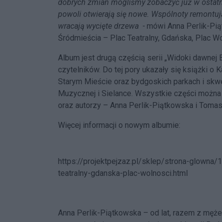
dobrych zmian mogliśmy zobaczyć już w ostatni
powoli otwierają się nowe. Wspólnoty remontują
wracają wycięte drzewa -
mówi Anna Perlik-Pią
Śródmieścia – Plac Teatralny, Gdańska, Plac Wo
Album jest drugą częścią serii „Widoki dawnej
czytelników. Do tej pory ukazały się książki o
Starym Mieście oraz bydgoskich parkach i skwe
Muzycznej i Sielance. Wszystkie części można c
oraz autorzy – Anna Perlik-Piątkowska i Tom
Więcej informacji o nowym albumie:
https://projektpejzaz.pl/sklep/strona-glowna
teatralny-gdanska-plac-wolnosci.html
Anna Perlik-Piątkowska – od lat, razem z męż