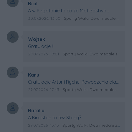
Autor komentarza:
Bral
Treść komentarza:
A w Kirgistanie to co za Mistrzostwa
Swiata?
Data dodania komentarza:
Źródło komentarza:
30.07.2026, 13:50
Sporty Walki: Dwa medale za oceanem
Autor komentarza:
Wojtek
Treść komentarza:
Gratulacje !!
Data dodania komentarza:
Źródło komentarza:
29.07.2026, 19:01
Sporty Walki: Dwa medale za oceanem
Autor komentarza:
Kanu
Treść komentarza:
Gratulacje Artur i Rychu. Powodzenia dla
Kirgistanu.
Data dodania komentarza:
Źródło komentarza:
29.07.2026, 17:43
Sporty Walki: Dwa medale za oceanem
Autor komentarza:
Natalia
Treść komentarza:
A Kirgistan to tez Stany?
Data dodania komentarza:
Źródło komentarza:
29.07.2026, 13:13
Sporty Walki: Dwa medale za oceanem