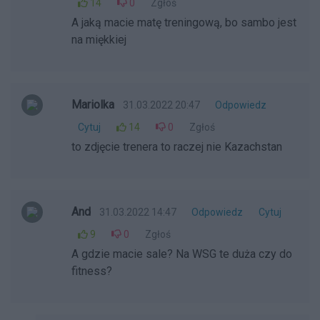
14
0
Zgłoś
A jaką macie matę treningową, bo sambo jest
na miękkiej
Mariolka
31.03.2022 20:47
Odpowiedz
Cytuj
14
0
Zgłoś
to zdjęcie trenera to raczej nie Kazachstan
And
31.03.2022 14:47
Odpowiedz
Cytuj
9
0
Zgłoś
A gdzie macie sale? Na WSG te duża czy do
fitness?