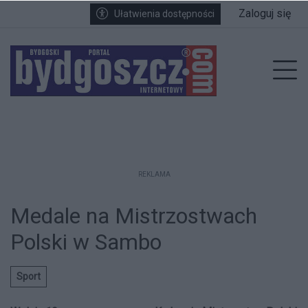
Przejdź do głównych treści
Przejdź do wyszukiwarki
Przejdź do głównego menu
Zaloguj się
Ułatwienia dostępności
enu
Prz
REKLAMA
Medale na Mistrzostwach
Polski w Sambo
Sport