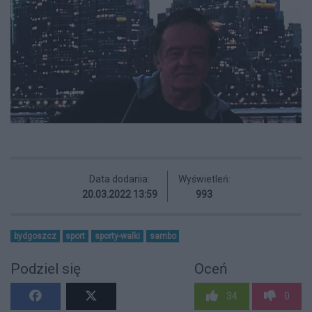
Data dodania:
Wyświetleń:
20.03.2022 13:59
993
bydgoszcz
sport
sporty-walki
sambo
Podziel się
Oceń
34
0