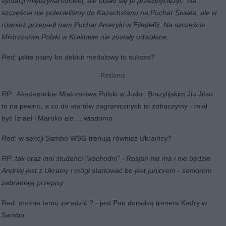
sytuacji międzynarodowej, ale udało się je przezwyciężyć. Na
szczęście nie polecieliśmy do Kazachstanu na Puchar Świata, ale w
również przepadł nam Puchar Ameryki w Filadelfii. Na szczęście
Mistrzostwa Polski w Krakowie nie zostały odwołane.
Red:
jakie plany bo debiut medalowy to sukces?
Reklama
RP:
Akademickie Mistrzostwa Polski w Judo i Brazylijskim Jiu Jitsu
to na pewno, a co do startów zagranicznych to zobaczymy - miał
być Izrael i Maroko ale.....wiadomo
Red
: w sekcji Sambo WSG trenują również Ukraińcy?
RP
:
tak oraz inni studenci "wschodni" - Rosjan nie ma i nie będzie.
Andriej jest z Ukrainy i mógł startować bo jest juniorem - seniorom
zabraniają przepisy
Red: można temu zaradzić ? - jest Pan doradcą trenera Kadry w
Sambo