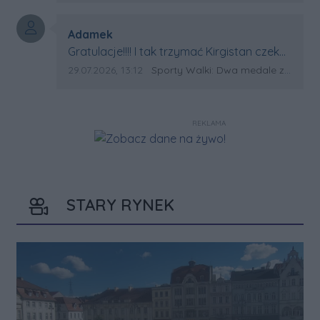
Autor komentarza:
Adamek
Treść komentarza:
Gratulacje!!!! I tak trzymać Kirgistan czeka
na powtórkę z USA a może i złote medale.
Data dodania komentarza:
Źródło komentarza:
29.07.2026, 13:12
Sporty Walki: Dwa medale za oceanem
Trzymamy kciuki
REKLAMA
STARY RYNEK