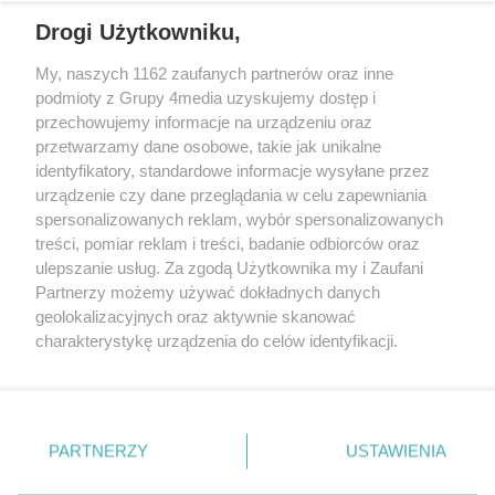
Drogi Użytkowniku,
+48 52 5812666
sekretariat@bydgoszcz.com
My, naszych 1162 zaufanych partnerów oraz inne
podmioty z Grupy 4media uzyskujemy dostęp i
przechowujemy informacje na urządzeniu oraz
przetwarzamy dane osobowe, takie jak unikalne
O nas
Reklama
Regulamin
Kontakt
identyfikatory, standardowe informacje wysyłane przez
Wydarzenia
Ogłoszenia
Katalog firm
urządzenie czy dane przeglądania w celu zapewniania
spersonalizowanych reklam, wybór spersonalizowanych
treści, pomiar reklam i treści, badanie odbiorców oraz
Zapisz się do newslettera
ulepszanie usług. Za zgodą Użytkownika my i Zaufani
Dołącz do grona ludzi najlepiej poinformowanych!
Partnerzy możemy używać dokładnych danych
geolokalizacyjnych oraz aktywnie skanować
Zapisz się »
charakterystykę urządzenia do celów identyfikacji.
Ponieważ cenimy Twoją prywatność, prosimy o zgodę na
Szukaj
korzystanie z tych technologii poprzez kliknięcie
„Akceptuję”. Zgoda jest dobrowolna i zawsze możesz ją
zmienić/wycofać klikając przycisk ustawień prywatności
PARTNERZY
USTAWIENIA
znajdujący się w lewym dolnym rogu strony
. Niektóre
Facebook.com
X.com
Instagram.com
Youtube.com
rodzaje przetwarzania danych nie wymagają zgody