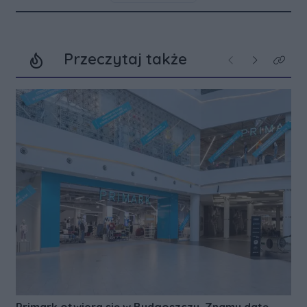
Przeczytaj także
Poprzednie
Następne
Kliknij