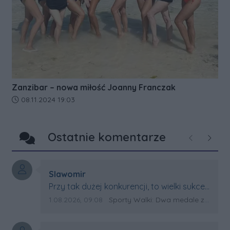
Zanzibar – nowa miłość Joanny Franczak
Data dodania artykułu:
08.11.2024 19:03
Ostatnie komentarze
Poprzednie
Następ
Autor komentarza:
Slawomir
Treść komentarza:
Przy tak dużej konkurencji, to wielki sukces
Artura. Gratulacje !
Data dodania komentarza:
Źródło komentarza:
1.08.2026, 09:08
Sporty Walki: Dwa medale za oceanem