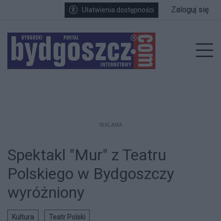
Przejdź do głównych treści
Przejdź do wyszukiwarki
Przejdź do głównego menu
Zaloguj się
Ułatwienia dostępności
enu
Prz
REKLAMA
Spektakl "Mur" z Teatru
Polskiego w Bydgoszczy
wyróżniony
Kultura
Teatr Polski