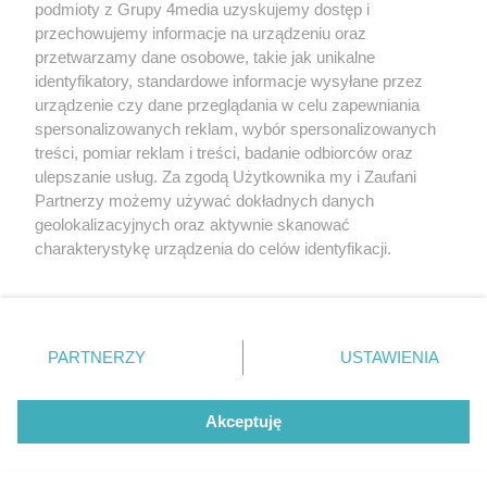
podmioty z Grupy 4media uzyskujemy dostęp i
przechowujemy informacje na urządzeniu oraz
przetwarzamy dane osobowe, takie jak unikalne
O nas
Reklama
Regulamin
Kontakt
identyfikatory, standardowe informacje wysyłane przez
Wydarzenia
Ogłoszenia
Katalog firm
urządzenie czy dane przeglądania w celu zapewniania
spersonalizowanych reklam, wybór spersonalizowanych
treści, pomiar reklam i treści, badanie odbiorców oraz
Zapisz się do newslettera
ulepszanie usług. Za zgodą Użytkownika my i Zaufani
Dołącz do grona ludzi najlepiej poinformowanych!
Partnerzy możemy używać dokładnych danych
geolokalizacyjnych oraz aktywnie skanować
Zapisz się »
charakterystykę urządzenia do celów identyfikacji.
Ponieważ cenimy Twoją prywatność, prosimy o zgodę na
Szukaj
korzystanie z tych technologii poprzez kliknięcie
„Akceptuję”. Zgoda jest dobrowolna i zawsze możesz ją
zmienić/wycofać klikając przycisk ustawień prywatności
PARTNERZY
USTAWIENIA
znajdujący się w lewym dolnym rogu strony
. Niektóre
Facebook.com
X.com
Instagram.com
Youtube.com
rodzaje przetwarzania danych nie wymagają zgody
użytkownika, ale masz prawo sprzeciwić się takiemu
Akceptuję
przetwarzaniu. Preferencje będą miały zastosowania tylko
na tej witrynie.
CMS portalu
przygotowany przez