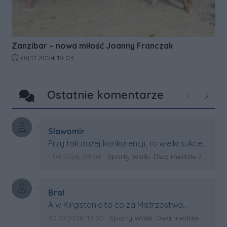
Zanzibar – nowa miłość Joanny Franczak
Data dodania artykułu:
08.11.2024 19:03
Ostatnie komentarze
Poprzednie
Następ
Autor komentarza:
Slawomir
Treść komentarza:
Przy tak dużej konkurencji, to wielki sukces
Artura. Gratulacje !
Data dodania komentarza:
Źródło komentarza:
1.08.2026, 09:08
Sporty Walki: Dwa medale za oceanem
Autor komentarza:
Bral
Treść komentarza:
A w Kirgistanie to co za Mistrzostwa
Swiata?
Data dodania komentarza:
Źródło komentarza:
30.07.2026, 13:50
Sporty Walki: Dwa medale za oceanem