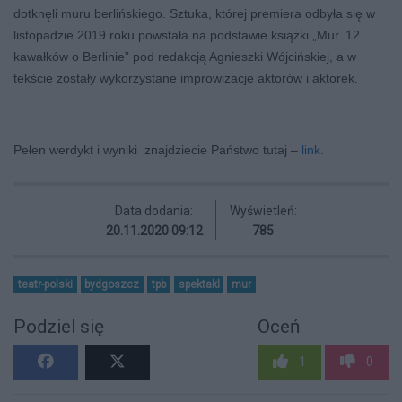
dotknęli muru berlińskiego. Sztuka, której premiera odbyła się w
listopadzie 2019 roku powstała na podstawie książki „Mur. 12
kawałków o Berlinie” pod redakcją Agnieszki Wójcińskiej, a w
tekście zostały wykorzystane improwizacje aktorów i aktorek.
Pełen werdykt i wyniki znajdziecie Państwo tutaj –
link.
Data dodania:
Wyświetleń:
20.11.2020 09:12
785
teatr-polski
bydgoszcz
tpb
spektakl
mur
Podziel się
Oceń
1
0