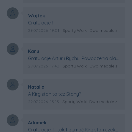
Autor komentarza:
Wojtek
Treść komentarza:
Gratulacje !!
Data dodania komentarza:
Źródło komentarza:
29.07.2026, 19:01
Sporty Walki: Dwa medale za oceanem
Autor komentarza:
Kanu
Treść komentarza:
Gratulacje Artur i Rychu. Powodzenia dla
Kirgistanu.
Data dodania komentarza:
Źródło komentarza:
29.07.2026, 17:43
Sporty Walki: Dwa medale za oceanem
Autor komentarza:
Natalia
Treść komentarza:
A Kirgistan to tez Stany?
Data dodania komentarza:
Źródło komentarza:
29.07.2026, 13:13
Sporty Walki: Dwa medale za oceanem
Autor komentarza:
Adamek
Treść komentarza:
Gratulacje!!!! I tak trzymać Kirgistan czeka