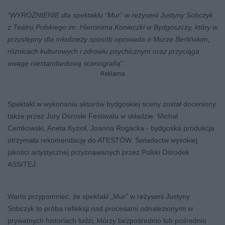
"
WYRÓŻNIENIE dla spektaklu ”Mur” w reżyserii Justyny Sobczyk
z Teatru Polskiego im. Hieronima Konieczki w Bydgoszczy, który w
przystępny dla młodzieży sposób opowiada o Murze Berlińskim,
różnicach kulturowych i zdrowiu psychicznym oraz przyciąga
uwagę niestandardową scenografią
".
Reklama
Spektakl w wykonaniu aktorów bydgoskiej sceny został doceniony
także przez Jury Dorosłe Festiwalu w składzie: Michał
Centkowski, Aneta Kyzioł, Joanna Rogacka - bydgoska produkcja
otrzymała rekomendację do ATESTÓW. Świadectw wysokiej
jakości artystycznej przyznawanych przez Polski Ośrodek
ASSITEJ.
Warto przypomnieć, że spektakl „Mur” w reżyserii Justyny
Sobczyk to próba refleksji nad procesami odnalezionymi w
prywatnych historiach ludzi, którzy bezpośrednio lub pośrednio