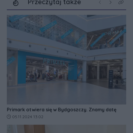
Przeczytaj także
Poprzednie
Następne
Kliknij
Primark otwiera się w Bydgoszczy. Znamy datę
Data dodania artykułu:
05.11.2024 13:02