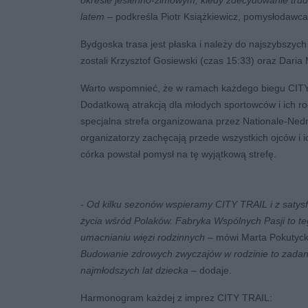
okresie jesienno-zimowym, kiedy zdecydowanie trud
latem
– podkreśla Piotr Książkiewicz, pomysłodawca
Bydgoska trasa jest płaska i należy do najszybszy
zostali Krzysztof Gosiewski (czas 15:33) oraz Daria 
Warto wspomnieć, że w ramach każdego biegu CITY 
Dodatkową atrakcją dla młodych sportowców i ich r
specjalna strefa organizowana przez Nationale-Nedr
organizatorzy zachęcają przede wszystkich ojców i ich
córka powstał pomysł na tę wyjątkową strefę.
-
Od kilku sezonów wspieramy CITY TRAIL i z satys
życia wśród Polaków. Fabryka Wspólnych Pasji to 
umacnianiu więzi rodzinnych
– mówi Marta Pokutyck
Budowanie zdrowych zwyczajów w rodzinie to zadan
najmłodszych lat dziecka –
dodaje.
Harmonogram każdej z imprez CITY TRAIL: