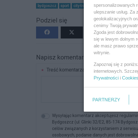
spersonalizowanych re
bydgoszcz
sport
city-trail
ulepszanie usług. Za
geolokalizacyjnych or
Podziel się
cenimy Twoją prywatno
Zgoda jest dobrowoln
się w lewym dolnym r
ale masz prawo sprzec
witrynie.
Napisz komentarz
Zapoznaj się z poniż
Treść komentarza
internetowych. Szcze
Prywatności
i
Cookie
PARTNERZY
Wysyłając komentarz akceptujesz regulami
Bydgoszcz (ul. Glinki 32/E2, 85-174 Bydgos
celów związanych z korzystaniem z serwisu. 
osobowych, podanie danych jest dobrowolne