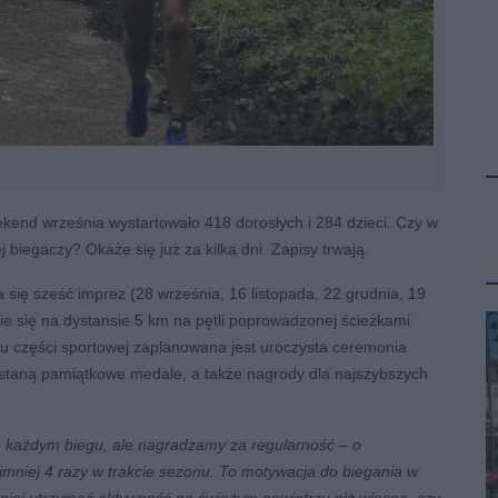
ekend września wystartowało 418 dorosłych i 284 dzieci. Czy w
j biegaczy? Okaże się już za kilka dni. Zapisy trwają.
ię sześć imprez (28 września, 16 listopada, 22 grudnia, 19
ie się na dystansie 5 km na pętli poprowadzonej ścieżkami
u części sportowej zaplanowana jest uroczysta ceremonia
taną pamiątkowe medale, a także nagrody dla najszybszych
po każdym biegu, ale nagradzamy za regularność – o
jmniej 4 razy w trakcie sezonu. To motywacja do biegania w