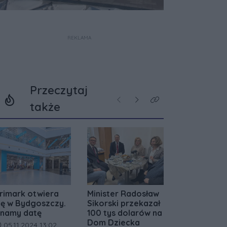
REKLAMA
Przeczytaj
Poprzednie
Następne
Kliknij aby zobaczyć w
także
rimark otwiera
Minister Radosław
ię w Bydgoszczy.
Sikorski przekazał
namy datę
100 tys dolarów na
Dom Dziecka
ata dodania artykułu:
05.11.2024 13:02