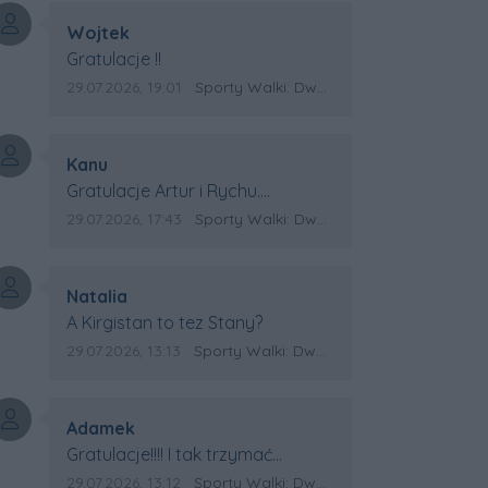
Autor komentarza:
Wojtek
Treść komentarza:
Gratulacje !!
Data dodania komentarza:
Źródło komentarza:
29.07.2026, 19:01
Sporty Walki: Dwa medale za oceanem
Autor komentarza:
Kanu
Treść komentarza:
Gratulacje Artur i Rychu.
Powodzenia dla Kirgistanu.
Data dodania komentarza:
Źródło komentarza:
29.07.2026, 17:43
Sporty Walki: Dwa medale za oceanem
Autor komentarza:
Natalia
Treść komentarza:
A Kirgistan to tez Stany?
Data dodania komentarza:
Źródło komentarza:
29.07.2026, 13:13
Sporty Walki: Dwa medale za oceanem
Autor komentarza:
Adamek
Treść komentarza:
Gratulacje!!!! I tak trzymać
Kirgistan czeka na powtórkę z
Data dodania komentarza:
Źródło komentarza:
29.07.2026, 13:12
Sporty Walki: Dwa medale za oceanem