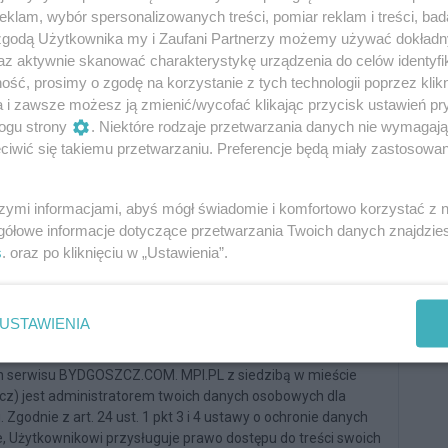
klam, wybór spersonalizowanych treści, pomiar reklam i treści, bad
 zgodą Użytkownika my i Zaufani Partnerzy możemy używać dokład
az aktywnie skanować charakterystykę urządzenia do celów identyfi
Oceń
ść, prosimy o zgodę na korzystanie z tych technologii poprzez klikn
a i zawsze możesz ją zmienić/wycofać klikając przycisk ustawień pr
1
0
ogu strony
. Niektóre rodzaje przetwarzania danych nie wymagaj
N
iwić się takiemu przetwarzaniu. Preferencje będą miały zastosowania
C
d
h
szymi informacjami, abyś mógł świadomie i komfortowo korzystać z
D
Podpis
gółowe informacje dotyczące przetwarzania Twoich danych znajdzi
s
. oraz po kliknięciu w „Ustawienia”.
Dodaj komentarz
USTAWIENIA
n serwisu BYDGOSZCZ.COM. MPI.PL z siedzibą w mieście
zcz) jest administratorem twoich danych osobowych dla
Zgodnie z art. 24 ust. 1 pkt 3 i 4 ustawy o ochronie danych
, Użytkownikowi przysługuje prawo dostępu do treści swoich