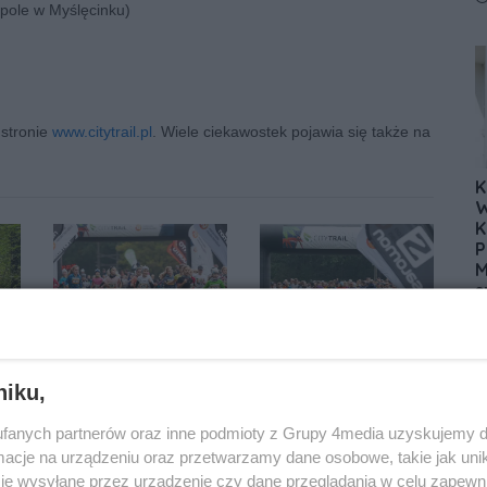
opole w Myślęcinku)
 stronie
www.citytrail.pl
. Wiele ciekawostek pojawia się także na
K
W
K
P
M
s
P
p
p
p
niku,
M
D
fanych partnerów oraz inne podmioty z Grupy 4media uzyskujemy d
P
83
cje na urządzeniu oraz przetwarzamy dane osobowe, takie jak unika
D
je wysyłane przez urządzenie czy dane przeglądania w celu zapewn