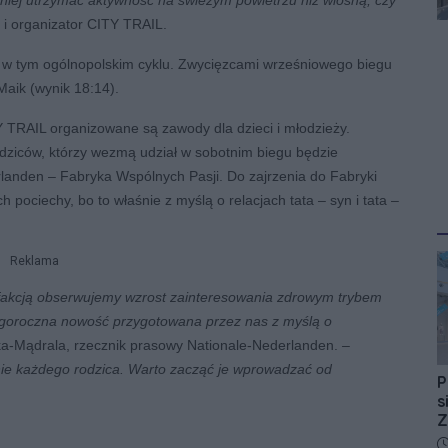
niej utrzymać aktywność na świeżym powietrzu niż wiosną, czy
 i organizator CITY TRAIL.
ch w tym ogólnopolskim cyklu. Zwycięzcami wrześniowego biegu
Maik (wynik 18:14).
TRAIL organizowane są zawody dla dzieci i młodzieży.
odziców, którzy wezmą udział w sobotnim biegu będzie
landen – Fabryka Wspólnych Pasji. Do zajrzenia do Fabryki
 pociechy, bo to właśnie z myślą o relacjach tata – syn i tata –
Reklama
fakcją obserwujemy wzrost zainteresowania zdrowym trybem
tegoroczna nowość przygotowana przez nas z myślą o
a-Mądrala, rzecznik prasowy Nationale-Nederlanden.
–
ie każdego rodzica. Warto zacząć je wprowadzać od
P
s
Z
D