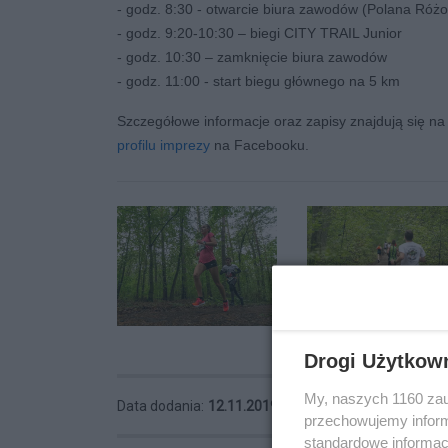
- godz. 8:30 - otwarcie biura zawodów (Polana Róż
- godz. 9:20-10:30 – biegi CITY TRAIL Junior
- godz. 10:30 – zamknięcie biura zawodów
- godz. 11:00 - start biegu głównego na 5 km
Szczegółowe informacje oraz zapisy znajdują się na
profilu imprezy
na Facebooku.
Drogi Użytkow
My, naszych 1160 zau
Data dodania:
12.11.2019 11:28
Wyświetleń:
14
przechowujemy informa
standardowe informac