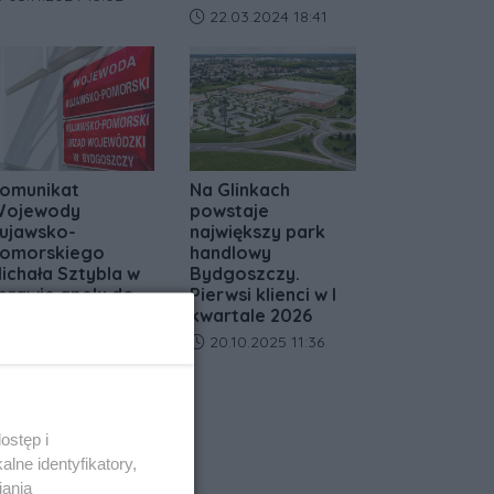
Data dodania artykułu:
22.03.2024 18:41
omunikat
Na Glinkach
ojewody
powstaje
ujawsko-
największy park
omorskiego
handlowy
ichała Sztybla w
Bydgoszczy.
prawie apelu do
Pierwsi klienci w I
rezydenta o
kwartale 2026
rzyspieszenie
Data dodania artykułu:
20.10.2025 11:36
rocedury
rzyznawania
edali za
ługoletnie
ostęp i
ożycie Małżeńskie
lne identyfikatory,
ata dodania artykułu:
18.05.2026 11:10
iania