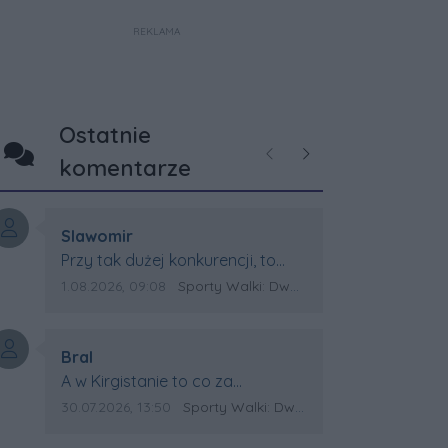
REKLAMA
Ostatnie
Poprzednie
Następne
komentarze
Autor komentarza:
Slawomir
Treść komentarza:
Przy tak dużej konkurencji, to
wielki sukces Artura. Gratulacje !
Data dodania komentarza:
Źródło komentarza:
1.08.2026, 09:08
Sporty Walki: Dwa medale za oceanem
Autor komentarza:
Bral
Treść komentarza:
A w Kirgistanie to co za
Mistrzostwa Swiata?
Data dodania komentarza:
Źródło komentarza:
30.07.2026, 13:50
Sporty Walki: Dwa medale za oceanem