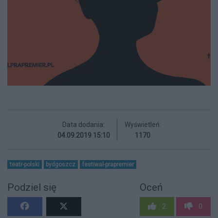
Data dodania:
Wyświetleń:
04.09.2019 15:10
1170
teatr-polski
bydgoszcz
festiwal-prapremier
Podziel się
Oceń
2
0