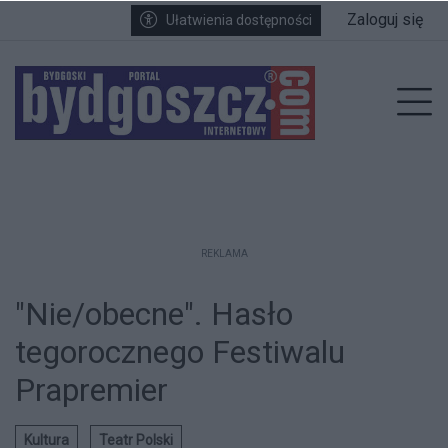
Przejdź do głównych treści
Przejdź do wyszukiwarki
Przejdź do głównego menu
Zaloguj się
Ułatwienia dostępności
enu
Prz
REKLAMA
"Nie/obecne". Hasło
tegorocznego Festiwalu
Prapremier
Kultura
Teatr Polski