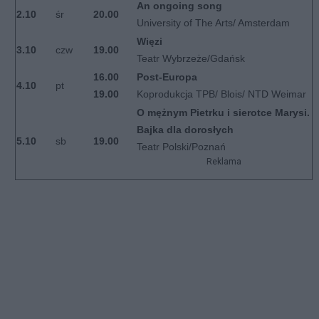
An ongoing song
2.10
śr
20.00
University of The Arts/ Amsterdam
Więzi
3.10
czw
19.00
Teatr Wybrzeże/Gdańsk
16.00
Post-Europa
4.10
pt
19.00
Koprodukcja TPB/ Blois/ NTD Weimar
O mężnym Pietrku i sierotce Marysi.
Bajka dla dorosłych
5.10
sb
19.00
Teatr Polski/Poznań
Reklama