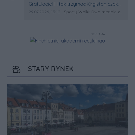
Treść komentarza:
Gratulacje!!!! I tak trzymać Kirgistan czeka
na powtórkę z USA a może i złote medale.
Data dodania komentarza:
Źródło komentarza:
29.07.2026, 13:12
Sporty Walki: Dwa medale za oceanem
Trzymamy kciuki
REKLAMA
STARY RYNEK