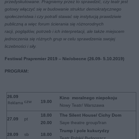
przedyskutowane. Pragniemy przez to
sprawdzić, czy teatr jest
gotowy włączyć się w budowanie struktur demokratycznego
społeczeństwa i
czy potrafi stawać się instytucją prawdziwie
publiczną a więc forum ścierania się różnorodnych
racji,
poglądów, potrzeb i ich interpretacji, ale także miejscem
jednoczenia się różnych grup w celu
sprawdzenia swojej
liczebności i siły.
Festiwal Prapremier 2019 – Nie/obecne (
26.09- 5.10.2019)
PROGRAM:
26.09
Kino moralnego niepokoju
czw
19.00
Reklama
Nowy Teatr/ Warszawa
18.00
The Silent House/ Cichy Dom
27.09
pt
20.00
Saye theatre group/Iran
Trump i pole kukurydzy
28.09
sb
18.00
Teatr Polski/ Bydgoszcz