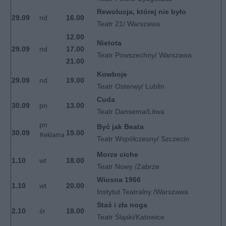
Rewolucja, której nie było
29.09
nd
16.00
Teatr 21/ Warszawa
12.00
Nietota
29.09
nd
17.00
Teatr Powszechny/ Warszawa
21.00
Kowboje
29.09
nd
19.00
Teatr Osterwy/ Lublin
Cuda
30.09
pn
13.00
Teatr Dansema/Litwa
pn
Być jak Beata
30.09
19.00
Reklama
Teatr Współczesny/ Szczecin
Morze ciche
1.10
wt
18.00
Teatr Nowy /Zabrze
Wiosna 1966
1.10
wt
20.00
Instytut Teatralny /Warszawa
Staś i zła noga
2.10
śr
18.00
Teatr Śląski/Katowice