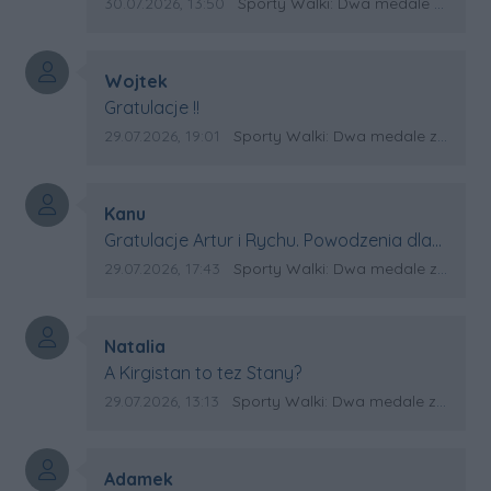
Swiata?
Data dodania komentarza:
Źródło komentarza:
30.07.2026, 13:50
Sporty Walki: Dwa medale za oceanem
Autor komentarza:
Wojtek
Treść komentarza:
Gratulacje !!
Data dodania komentarza:
Źródło komentarza:
29.07.2026, 19:01
Sporty Walki: Dwa medale za oceanem
Autor komentarza:
Kanu
Treść komentarza:
Gratulacje Artur i Rychu. Powodzenia dla
Kirgistanu.
Data dodania komentarza:
Źródło komentarza:
29.07.2026, 17:43
Sporty Walki: Dwa medale za oceanem
Autor komentarza:
Natalia
Treść komentarza:
A Kirgistan to tez Stany?
Data dodania komentarza:
Źródło komentarza:
29.07.2026, 13:13
Sporty Walki: Dwa medale za oceanem
Autor komentarza:
Adamek