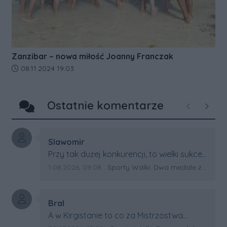
Zanzibar – nowa miłość Joanny Franczak
Data dodania artykułu:
08.11.2024 19:03
Ostatnie komentarze
Poprzednie
Następ
Autor komentarza:
Slawomir
Treść komentarza:
Przy tak dużej konkurencji, to wielki sukces
Artura. Gratulacje !
Data dodania komentarza:
Źródło komentarza:
1.08.2026, 09:08
Sporty Walki: Dwa medale za oceanem
Autor komentarza:
Bral
Treść komentarza:
A w Kirgistanie to co za Mistrzostwa