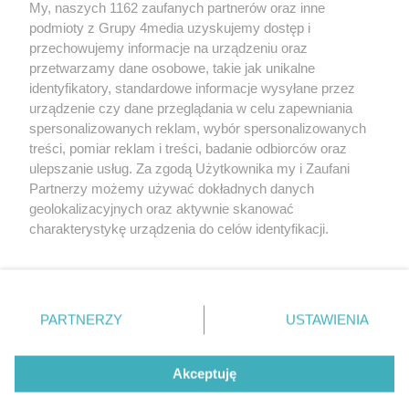
My, naszych 1162 zaufanych partnerów oraz inne
podmioty z Grupy 4media uzyskujemy dostęp i
przechowujemy informacje na urządzeniu oraz
przetwarzamy dane osobowe, takie jak unikalne
O nas
Reklama
Regulamin
Kontakt
identyfikatory, standardowe informacje wysyłane przez
Wydarzenia
Ogłoszenia
Katalog firm
urządzenie czy dane przeglądania w celu zapewniania
spersonalizowanych reklam, wybór spersonalizowanych
treści, pomiar reklam i treści, badanie odbiorców oraz
Zapisz się do newslettera
ulepszanie usług. Za zgodą Użytkownika my i Zaufani
Dołącz do grona ludzi najlepiej poinformowanych!
Partnerzy możemy używać dokładnych danych
geolokalizacyjnych oraz aktywnie skanować
Zapisz się »
charakterystykę urządzenia do celów identyfikacji.
Ponieważ cenimy Twoją prywatność, prosimy o zgodę na
Szukaj
korzystanie z tych technologii poprzez kliknięcie
„Akceptuję”. Zgoda jest dobrowolna i zawsze możesz ją
zmienić/wycofać klikając przycisk ustawień prywatności
PARTNERZY
USTAWIENIA
znajdujący się w lewym dolnym rogu strony
. Niektóre
Facebook.com
X.com
Instagram.com
Youtube.com
rodzaje przetwarzania danych nie wymagają zgody
użytkownika, ale masz prawo sprzeciwić się takiemu
Akceptuję
przetwarzaniu. Preferencje będą miały zastosowania tylko
na tej witrynie.