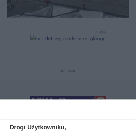
REKLAMA
REKLAMA
Drogi Użytkowniku,
+48 52 5812666
sekretariat@bydgoszcz.com