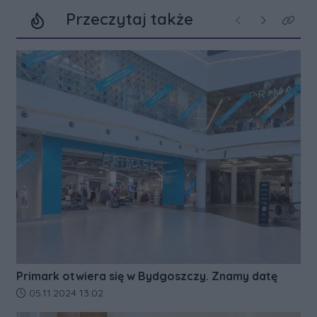
Przeczytaj także
Poprzednie
Następne
Kliknij
Primark otwiera się w Bydgoszczy. Znamy datę
Data dodania artykułu:
05.11.2024 13:02