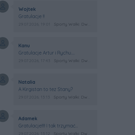
Autor komentarza:
Wojtek
Treść komentarza:
Gratulacje !!
Data dodania komentarza:
Źródło komentarza:
29.07.2026, 19:01
Sporty Walki: Dwa medale za oceanem
Autor komentarza:
Kanu
Treść komentarza:
Gratulacje Artur i Rychu.
Powodzenia dla Kirgistanu.
Data dodania komentarza:
Źródło komentarza:
29.07.2026, 17:43
Sporty Walki: Dwa medale za oceanem
Autor komentarza:
Natalia
Treść komentarza:
A Kirgistan to tez Stany?
Data dodania komentarza:
Źródło komentarza:
29.07.2026, 13:13
Sporty Walki: Dwa medale za oceanem
Autor komentarza:
Adamek
Treść komentarza:
Gratulacje!!!! I tak trzymać
Kirgistan czeka na powtórkę z
Data dodania komentarza:
Źródło komentarza:
29.07.2026, 13:12
Sporty Walki: Dwa medale za oceanem