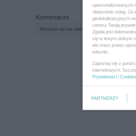
spersonalizowanych re
ulepszanie usług. Za
Komentarze
geolokalizacyjnych or
cenimy Twoją prywatno
Aktualnie nie ma żadnych komentarzy. Bądź pier
Zgoda jest dobrowoln
się w lewym dolnym r
ale masz prawo sprzec
witrynie.
Zapoznaj się z poniż
internetowych. Szcze
Prywatności
i
Cookie
PARTNERZY