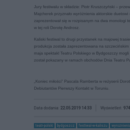
Jury festiwalu w składzie: Piotr Kruszczyński – pr
Majcherek przyznało wyróżnienia aktorskie duetowi 
zaprezentował się w rozpisanym na dwa monologi t
w tej roli Dorotę Androsz.
Kaliski festiwal to drugi przystanek na majowej tras
produkcja została zaprezentowana na szczeciński
maja spektakl Teatru Polskiego w Bydgoszczy mogli 
został pokazany w ramach obchodów Dnia Teatru Pu
„Koniec miłości” Pascala Ramberta w reżyserii Dor
Debiutantów Pierwszy Kontakt w Toruniu.
Data dodania:
22.05.2019 14:33
Wyświetleń:
97
teatr-polski
bydgoszcz
festiwal-w-kaliszu
wyroznieni