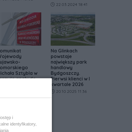
Data dodania artykułu:
22.03.2024 18:41
omunikat
Na Glinkach
ojewody
powstaje
ujawsko-
największy park
omorskiego
handlowy
ichała Sztybla w
Bydgoszczy.
prawie apelu do
Pierwsi klienci w I
rezydenta o
kwartale 2026
rzyspieszenie
Data dodania artykułu:
20.10.2025 11:36
rocedury
rzyznawania
edali za
ługoletnie
ostęp i
ożycie Małżeńskie
lne identyfikatory,
ata dodania artykułu:
18.05.2026 11:10
iania