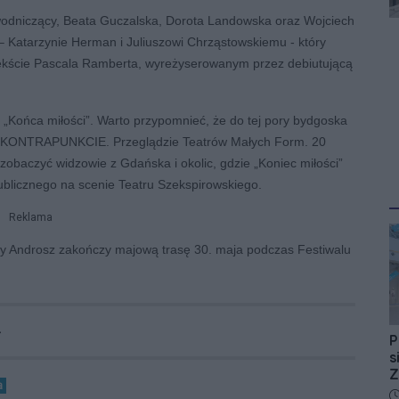
zewodniczący, Beata Guczalska, Dorota Landowska oraz Wojciech
– Katarzynie Herman i Juliuszowi Chrząstowskiemu - który
ekście Pascala Ramberta, wyreżyserowanym przez debiutującą
ie „Końca miłości”. Warto przypomnieć, że do tej pory bydgoska
m KONTRAPUNKCIE. Przeglądzie Teatrów Małych Form. 20
zobaczyć widzowie z Gdańska i okolic, gdzie „Koniec miłości”
blicznego na scenie Teatru Szekspirowskiego.
Reklama
oty Androsz zakończy majową trasę 30. maja podczas Festiwalu
4
P
s
Z
a
D