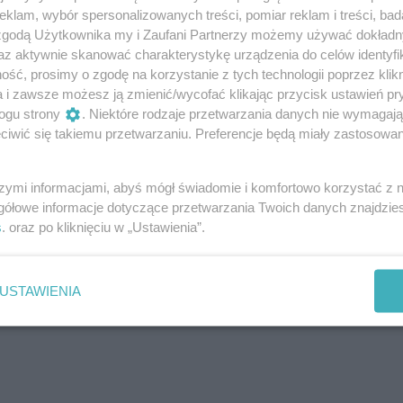
klam, wybór spersonalizowanych treści, pomiar reklam i treści, bad
 zgodą Użytkownika my i Zaufani Partnerzy możemy używać dokład
az aktywnie skanować charakterystykę urządzenia do celów identyfi
ść, prosimy o zgodę na korzystanie z tych technologii poprzez klikn
wszy, dodaj swój komentarz.
a i zawsze możesz ją zmienić/wycofać klikając przycisk ustawień pr
ogu strony
. Niektóre rodzaje przetwarzania danych nie wymagaj
N
iwić się takiemu przetwarzaniu. Preferencje będą miały zastosowania
C
d
h
szymi informacjami, abyś mógł świadomie i komfortowo korzystać z
D
gółowe informacje dotyczące przetwarzania Twoich danych znajdzi
s
. oraz po kliknięciu w „Ustawienia”.
USTAWIENIA