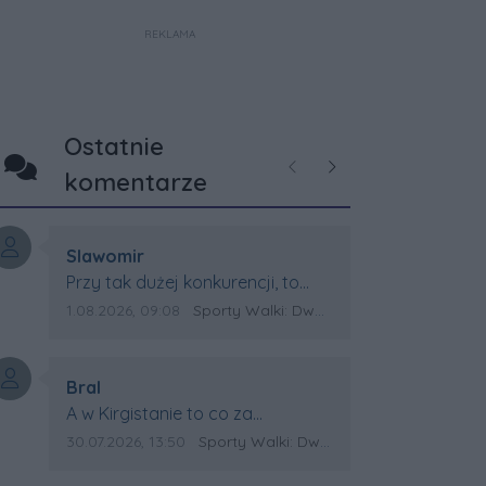
REKLAMA
Ostatnie
Poprzednie
Następne
komentarze
Autor komentarza:
Slawomir
Treść komentarza:
Przy tak dużej konkurencji, to
wielki sukces Artura. Gratulacje !
Data dodania komentarza:
Źródło komentarza:
1.08.2026, 09:08
Sporty Walki: Dwa medale za oceanem
Autor komentarza:
Bral
Treść komentarza:
A w Kirgistanie to co za
Mistrzostwa Swiata?
Data dodania komentarza:
Źródło komentarza:
30.07.2026, 13:50
Sporty Walki: Dwa medale za oceanem