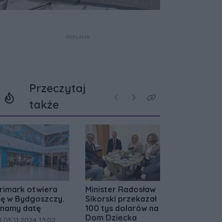
REKLAMA
Przeczytaj
Poprzednie
Następne
Kliknij aby zobaczyć w
także
rimark otwiera
Minister Radosław
ię w Bydgoszczy.
Sikorski przekazał
namy datę
100 tys dolarów na
Dom Dziecka
ata dodania artykułu:
05.11.2024 13:02