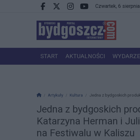
Przejdź do głównych treści
Przejdź do wyszukiwarki
Przejdź do głównego menu
czwartek, 6 sierpni
Facebook.com
X.com
Instagram.com
Youtube.com
START
AKTUALNOŚCI
WYDARZE
PRACA
VIP
Strona główna
Artykuły
Kultura
Jedna z bydgoskich produkc
Jedna z bydgoskich prod
Katarzyna Herman i Jul
na Festiwalu w Kaliszu