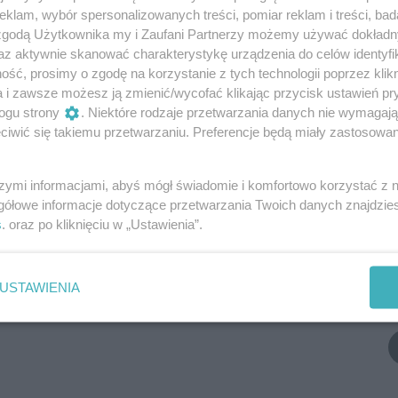
klam, wybór spersonalizowanych treści, pomiar reklam i treści, bad
 zgodą Użytkownika my i Zaufani Partnerzy możemy używać dokład
Dodaj komentarz
az aktywnie skanować charakterystykę urządzenia do celów identyfi
ść, prosimy o zgodę na korzystanie z tych technologii poprzez klikn
a i zawsze możesz ją zmienić/wycofać klikając przycisk ustawień pr
n serwisu BYDGOSZCZ.COM. MPI.PL z siedzibą w mieście
zcz) jest administratorem twoich danych osobowych dla
ogu strony
. Niektóre rodzaje przetwarzania danych nie wymagaj
Zgodnie z art. 24 ust. 1 pkt 3 i 4 ustawy o ochronie danych
iwić się takiemu przetwarzaniu. Preferencje będą miały zastosowania
, Użytkownikowi przysługuje prawo dostępu do treści swoich
szymi informacjami, abyś mógł świadomie i komfortowo korzystać z
gółowe informacje dotyczące przetwarzania Twoich danych znajdzi
s
. oraz po kliknięciu w „Ustawienia”.
wszy, dodaj swój komentarz.
USTAWIENIA