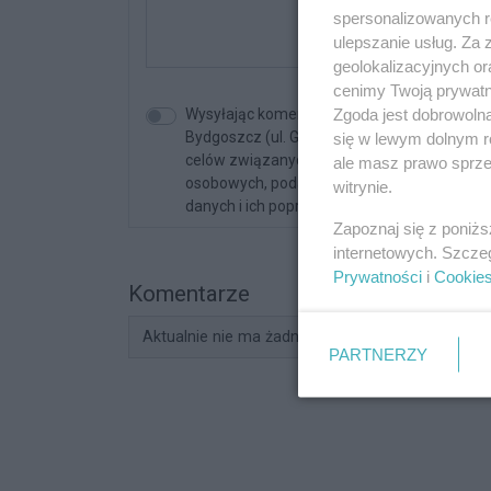
spersonalizowanych re
ulepszanie usług. Za
geolokalizacyjnych or
cenimy Twoją prywatno
Zgoda jest dobrowoln
Wysyłając komentarz akceptujesz regulami
Bydgoszcz (ul. Glinki 32/E2, 85-174 Bydgos
się w lewym dolnym r
celów związanych z korzystaniem z serwisu. 
ale masz prawo sprzec
osobowych, podanie danych jest dobrowolne
witrynie.
danych i ich poprawiania.
Zapoznaj się z poniż
internetowych. Szcze
Prywatności
i
Cookie
Komentarze
Aktualnie nie ma żadnych komentarzy. Bądź pier
PARTNERZY