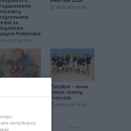
rezydenta o
kwartale 2026
rzyspieszenie
Data dodania artykułu:
20.10.2025 11:36
rocedury
rzyznawania
edali za
ługoletnie
ożycie Małżeńskie
ata dodania artykułu:
18.05.2026 11:10
a lody tylko do
Zanzibar – nowa
afe Primo! Nie
miłość Joanny
ajcie się zwieść
Franczak
ejtowi
Data dodania artykułu:
08.11.2024 19:03
ata dodania artykułu:
04.07.2024 10:48
ostęp i
lne identyfikatory,
REKLAMA
iania