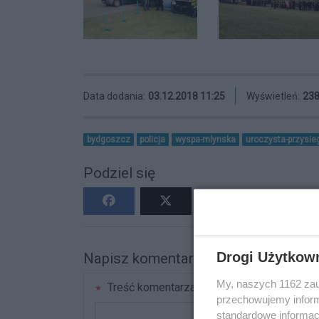
Data dodania:
03.12.2018 11:25
Wyświetleń:
23
bydgoszcz
policja
wyspa-mlynska
uroczysta-przysieg
Podziel się
Drogi Użytkow
Napisz komentarz
My, naszych 1162 zau
Treść komentarza
przechowujemy informa
standardowe informac