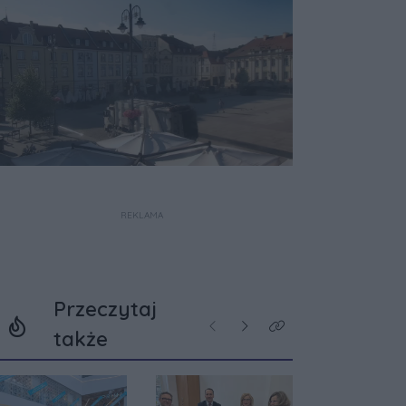
REKLAMA
Przeczytaj
Poprzednie
Następne
Kliknij aby zobaczyć w
także