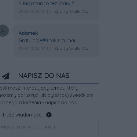
Treść komentarza:
A Kirgistan to tez Stany?
Data dodania komentarza:
Źródło komentarza:
29.07.2026, 13:13
Sporty Walki: Dwa medale za oceanem
Autor komentarza:
Adamek
Treść komentarza:
Gratulacje!!!! I tak trzymać
Kirgistan czeka na powtórkę z
Data dodania komentarza:
Źródło komentarza:
29.07.2026, 13:12
Sporty Walki: Dwa medale za oceanem
USA a może i złote medale.
Trzymamy kciuki
NAPISZ DO NAS
eśli masz interesujący temat, który
ożemy poruszyć lub byłeś(aś) świadkiem
ażnego zdarzenia - napisz do nas.
Pole wymagane
Treść wiadomości