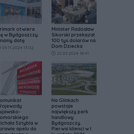
rimark otwiera
Minister Radosław
ię w Bydgoszczy.
Sikorski przekazał
namy datę
100 tys dolarów na
Dom Dziecka
ata dodania artykułu:
05.11.2024 13:02
Data dodania artykułu:
22.03.2024 18:41
omunikat
Na Glinkach
ojewody
powstaje
ujawsko-
największy park
omorskiego
handlowy
ichała Sztybla w
Bydgoszczy.
prawie apelu do
Pierwsi klienci w I