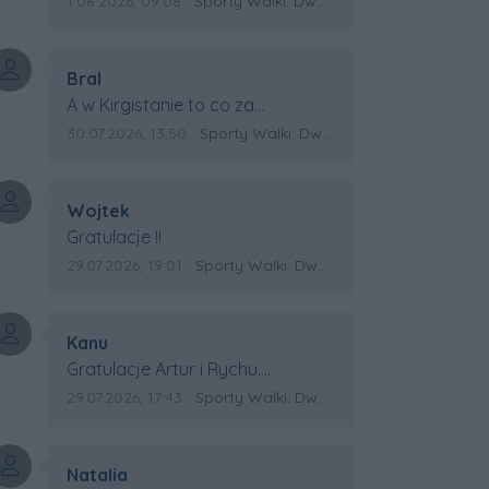
Data dodania komentarza:
Źródło komentarza:
1.08.2026, 09:08
Sporty Walki: Dwa medale za oceanem
Autor komentarza:
Bral
Treść komentarza:
A w Kirgistanie to co za
Mistrzostwa Swiata?
Data dodania komentarza:
Źródło komentarza:
30.07.2026, 13:50
Sporty Walki: Dwa medale za oceanem
Autor komentarza:
Wojtek
Treść komentarza:
Gratulacje !!
Data dodania komentarza:
Źródło komentarza:
29.07.2026, 19:01
Sporty Walki: Dwa medale za oceanem
Autor komentarza:
Kanu
Treść komentarza:
Gratulacje Artur i Rychu.
Powodzenia dla Kirgistanu.
Data dodania komentarza:
Źródło komentarza:
29.07.2026, 17:43
Sporty Walki: Dwa medale za oceanem
Autor komentarza:
Natalia