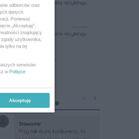
anie odbiorców oraz
nych danych
kacji. Ponieważ
ięcie „Akceptuję”.
REKLAMA
ywatności znajdujący
ą zgody użytkownika,
 tylko na tej
REKLAMA
 naszych serwisów
esz w
Polityce
Ostatnie
Akceptuję
Poprzednie
Następne
komentarze
Autor komentarza:
Slawomir
Treść komentarza:
Przy tak dużej konkurencji, to
wielki sukces Artura. Gratulacje !