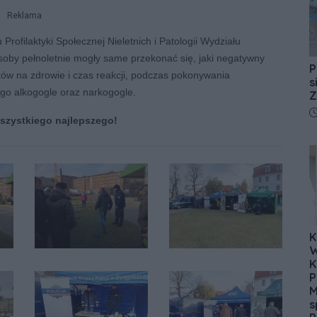
Reklama
Profilaktyki Społecznej Nieletnich i Patologii Wydziału
soby pełnoletnie mogły same przekonać się, jaki negatywny
P
ów na zdrowie i czas reakcji, podczas pokonywania
s
go alkogogle oraz narkogogle.
Z
D
szystkiego najlepszego!
K
W
K
P
M
s