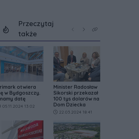
Przeczytaj
Poprzednie
Następne
Kliknij aby zobaczyć w
także
rimark otwiera
Minister Radosław
ię w Bydgoszczy.
Sikorski przekazał
namy datę
100 tys dolarów na
Dom Dziecka
ata dodania artykułu:
05.11.2024 13:02
Data dodania artykułu:
22.03.2024 18:41