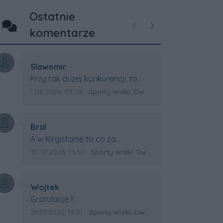
Ostatnie
Poprzednie
Następne
komentarze
Autor komentarza:
Slawomir
Treść komentarza:
Przy tak dużej konkurencji, to
wielki sukces Artura. Gratulacje !
Data dodania komentarza:
Źródło komentarza:
1.08.2026, 09:08
Sporty Walki: Dwa medale za oceanem
Autor komentarza:
Bral
Treść komentarza:
A w Kirgistanie to co za
Mistrzostwa Swiata?
Data dodania komentarza:
Źródło komentarza:
30.07.2026, 13:50
Sporty Walki: Dwa medale za oceanem
Autor komentarza:
Wojtek
Treść komentarza:
Gratulacje !!
Data dodania komentarza:
Źródło komentarza:
29.07.2026, 19:01
Sporty Walki: Dwa medale za oceanem