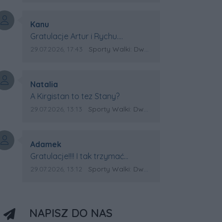
Autor komentarza:
Kanu
Treść komentarza:
Gratulacje Artur i Rychu.
Powodzenia dla Kirgistanu.
Data dodania komentarza:
Źródło komentarza:
29.07.2026, 17:43
Sporty Walki: Dwa medale za oceanem
Autor komentarza:
Natalia
Treść komentarza:
A Kirgistan to tez Stany?
Data dodania komentarza:
Źródło komentarza:
29.07.2026, 13:13
Sporty Walki: Dwa medale za oceanem
Autor komentarza:
Adamek
Treść komentarza:
Gratulacje!!!! I tak trzymać
Kirgistan czeka na powtórkę z
Data dodania komentarza:
Źródło komentarza:
29.07.2026, 13:12
Sporty Walki: Dwa medale za oceanem
USA a może i złote medale.
Trzymamy kciuki
NAPISZ DO NAS