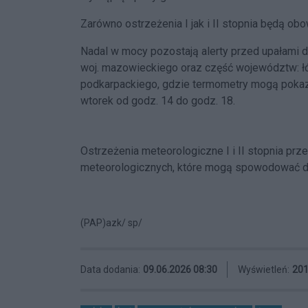
Zarówno ostrzeżenia I jak i II stopnia będą o
Nadal w mocy pozostają alerty przed upałami dla
woj. mazowieckiego oraz część województw: łó
podkarpackiego, gdzie termometry mogą pokaz
wtorek od godz. 14 do godz. 18.
Ostrzeżenia meteorologiczne I i II stopnia pr
meteorologicznych, które mogą spowodować duż
(PAP)azk/ sp/
Data dodania:
09.06.2026 08:30
Wyświetleń:
20