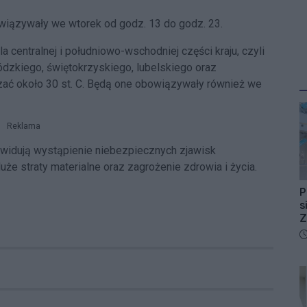
bowiązywały we wtorek od godz. 13 do godz. 23.
 centralnej i południowo-wschodniej części kraju, czyli
dzkiego, świętokrzyskiego, lubelskiego oraz
ać około 30 st. C. Będą one obowiązywały również we
Reklama
zewidują wystąpienie niebezpiecznych zjawisk
e straty materialne oraz zagrożenie zdrowia i życia.
P
s
Z
D
1