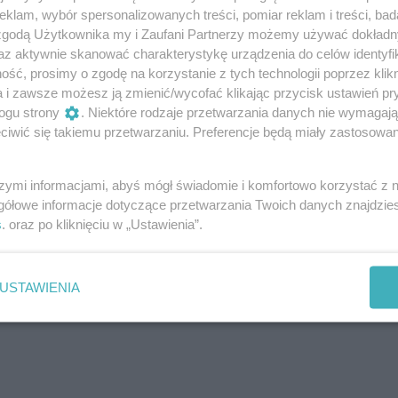
klam, wybór spersonalizowanych treści, pomiar reklam i treści, bad
N
 zgodą Użytkownika my i Zaufani Partnerzy możemy używać dokład
C
az aktywnie skanować charakterystykę urządzenia do celów identyfi
d
ść, prosimy o zgodę na korzystanie z tych technologii poprzez klikn
h
a i zawsze możesz ją zmienić/wycofać klikając przycisk ustawień pr
D
wszy, dodaj swój komentarz.
ogu strony
. Niektóre rodzaje przetwarzania danych nie wymagaj
iwić się takiemu przetwarzaniu. Preferencje będą miały zastosowania
szymi informacjami, abyś mógł świadomie i komfortowo korzystać z
gółowe informacje dotyczące przetwarzania Twoich danych znajdzi
s
. oraz po kliknięciu w „Ustawienia”.
USTAWIENIA