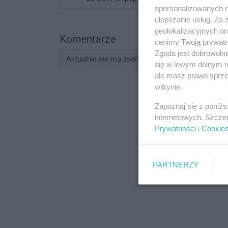
spersonalizowanych re
ulepszanie usług. Za
geolokalizacyjnych or
Komentarze
cenimy Twoją prywatno
Zgoda jest dobrowoln
Aktualnie nie ma żadnych komentarzy. Bądź pier
się w lewym dolnym r
ale masz prawo sprzec
witrynie.
Zapoznaj się z poniż
internetowych. Szcze
Prywatności
i
Cookie
PARTNERZY