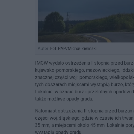
Autor:
Fot. PAP/Michał Zieliński
IMGW wydało ostrzeżenia I stopnia przed bur
kujawsko-pomorskiego, mazowieckiego, łódzkie
znacznej części woj.: pomorskiego, wielkopols
tych obszarach miejscami wystąpią burze, kt
Lokalnie, w czasie burz i przelotnych opadów
także możliwe opady gradu.
Natomiast ostrzeżenia II stopnia przed burzam
części woj. śląskiego, gdzie w czasie ich trwa
35 mm, a miejscami około 45 mm. Lokalnie por
wystąpią opady gradu.