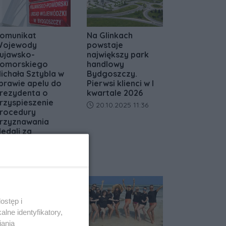
omunikat
Na Glinkach
ojewody
powstaje
ujawsko-
największy park
omorskiego
handlowy
ichała Sztybla w
Bydgoszczy.
prawie apelu do
Pierwsi klienci w I
rezydenta o
kwartale 2026
rzyspieszenie
Data dodania artykułu:
20.10.2025 11:36
rocedury
rzyznawania
edali za
ługoletnie
ożycie Małżeńskie
ata dodania artykułu:
18.05.2026 11:10
ostęp i
lne identyfikatory,
iania