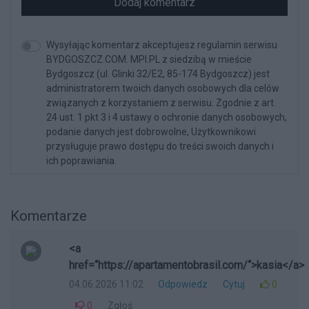
Dodaj komentarz
Wysyłając komentarz akceptujesz regulamin serwisu
BYDGOSZCZ.COM. MPI.PL z siedzibą w mieście
Bydgoszcz (ul. Glinki 32/E2, 85-174 Bydgoszcz) jest
administratorem twoich danych osobowych dla celów
związanych z korzystaniem z serwisu. Zgodnie z art.
24 ust. 1 pkt 3 i 4 ustawy o ochronie danych osobowych,
podanie danych jest dobrowolne, Użytkownikowi
przysługuje prawo dostępu do treści swoich danych i
ich poprawiania.
Komentarze
<a
href=“https://apartamentobrasil.com/“>kasia</a>
04.06.2026 11:02
Odpowiedz
Cytuj
0
0
Zgłoś