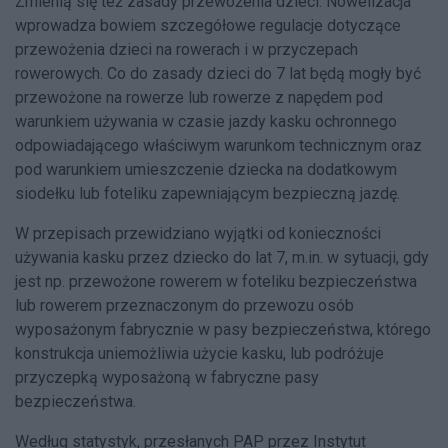
Zmienią się też zasady przewożenia dzieci. Nowelizacja
wprowadza bowiem szczegółowe regulacje dotyczące
przewożenia dzieci na rowerach i w przyczepach
rowerowych. Co do zasady dzieci do 7 lat będą mogły być
przewożone na rowerze lub rowerze z napędem pod
warunkiem używania w czasie jazdy kasku ochronnego
odpowiadającego właściwym warunkom technicznym oraz
pod warunkiem umieszczenie dziecka na dodatkowym
siodełku lub foteliku zapewniającym bezpieczną jazdę.
W przepisach przewidziano wyjątki od konieczności
używania kasku przez dziecko do lat 7, m.in. w sytuacji, gdy
jest np. przewożone rowerem w foteliku bezpieczeństwa
lub rowerem przeznaczonym do przewozu osób
wyposażonym fabrycznie w pasy bezpieczeństwa, którego
konstrukcja uniemożliwia użycie kasku, lub podróżuje
przyczepką wyposażoną w fabryczne pasy
bezpieczeństwa.
Według statystyk, przesłanych PAP przez Instytut