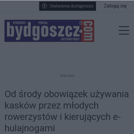
Przejdź do głównych treści
Przejdź do wyszukiwarki
Przejdź do głównego menu
Zaloguj się
Ułatwienia dostępności
enu
Prz
REKLAMA
Od środy obowiązek używania
kasków przez młodych
rowerzystów i kierujących e-
hulajnogami