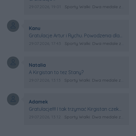
Data dodania komentarza:
Źródło komentarza:
29.07.2026, 19:01
Sporty Walki: Dwa medale za oceanem
Autor komentarza:
Kanu
Treść komentarza:
Gratulacje Artur i Rychu. Powodzenia dla
Kirgistanu.
Data dodania komentarza:
Źródło komentarza:
29.07.2026, 17:43
Sporty Walki: Dwa medale za oceanem
Autor komentarza:
Natalia
Treść komentarza:
A Kirgistan to tez Stany?
Data dodania komentarza:
Źródło komentarza:
29.07.2026, 13:13
Sporty Walki: Dwa medale za oceanem
Autor komentarza:
Adamek
Treść komentarza:
Gratulacje!!!! I tak trzymać Kirgistan czeka
na powtórkę z USA a może i złote medale.
Data dodania komentarza:
Źródło komentarza:
29.07.2026, 13:12
Sporty Walki: Dwa medale za oceanem
Trzymamy kciuki