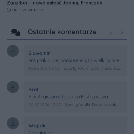
Zanzibar – nowa miłość Joanny Franczak
Data dodania artykułu:
08.11.2024 19:03
Ostatnie komentarze
Poprzednie
Następ
Autor komentarza:
Slawomir
Treść komentarza:
Przy tak dużej konkurencji, to wielki sukces
Artura. Gratulacje !
Data dodania komentarza:
Źródło komentarza:
1.08.2026, 09:08
Sporty Walki: Dwa medale za oceanem
Autor komentarza:
Bral
Treść komentarza:
A w Kirgistanie to co za Mistrzostwa
Swiata?
Data dodania komentarza:
Źródło komentarza:
30.07.2026, 13:50
Sporty Walki: Dwa medale za oceanem
Autor komentarza:
Wojtek
Treść komentarza:
Gratulacje !!