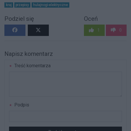
kraj
przepisy
hulajnogi-elektryczne
Podziel się
Oceń
1
0
Napisz komentarz
Treść komentarza
Podpis