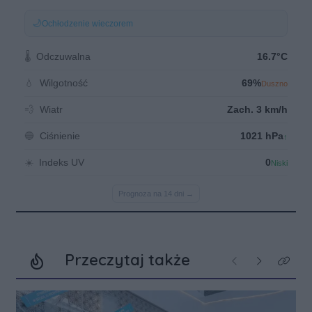
Przeczytaj także
Poprzednie
Następne
Kliknij