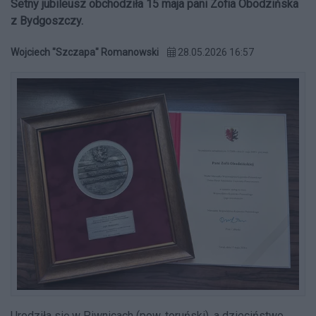
Setny jubileusz obchodziła 15 maja pani Zofia Obodzińska
z Bydgoszczy.
Wojciech "Szczapa" Romanowski
28.05.2026 16:57
Urodziła się w Piwnicach (pow. toruński), a dzieciństwo