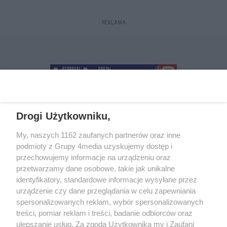
REKLAMA
Drogi Użytkowniku,
+48 52 5812666
sekretariat@bydgoszcz.com
My, naszych 1162 zaufanych partnerów oraz inne
podmioty z Grupy 4media uzyskujemy dostęp i
przechowujemy informacje na urządzeniu oraz
przetwarzamy dane osobowe, takie jak unikalne
O nas
Reklama
Regulamin
Kontakt
identyfikatory, standardowe informacje wysyłane przez
Wydarzenia
Ogłoszenia
Katalog firm
urządzenie czy dane przeglądania w celu zapewniania
spersonalizowanych reklam, wybór spersonalizowanych
treści, pomiar reklam i treści, badanie odbiorców oraz
Zapisz się do newslettera
ulepszanie usług. Za zgodą Użytkownika my i Zaufani