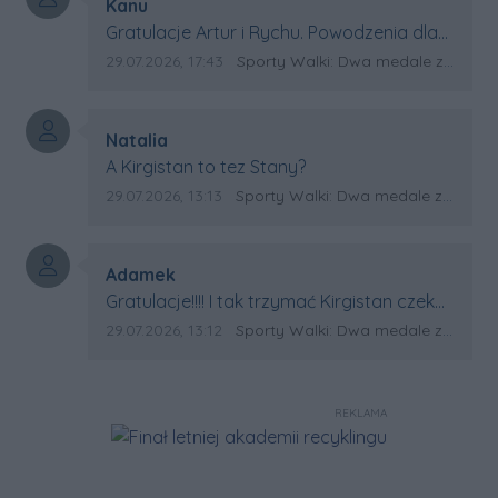
Autor komentarza:
Kanu
Treść komentarza:
Gratulacje Artur i Rychu. Powodzenia dla
Kirgistanu.
Data dodania komentarza:
Źródło komentarza:
29.07.2026, 17:43
Sporty Walki: Dwa medale za oceanem
Autor komentarza:
Natalia
Treść komentarza:
A Kirgistan to tez Stany?
Data dodania komentarza:
Źródło komentarza:
29.07.2026, 13:13
Sporty Walki: Dwa medale za oceanem
Autor komentarza:
Adamek
Treść komentarza:
Gratulacje!!!! I tak trzymać Kirgistan czeka
na powtórkę z USA a może i złote medale.
Data dodania komentarza:
Źródło komentarza:
29.07.2026, 13:12
Sporty Walki: Dwa medale za oceanem
Trzymamy kciuki
REKLAMA