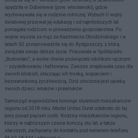
spędziła w Dubielewie (pow. włocławski), gdzie
wychowywała się w rodzinie rolniczej. Wybuch II wojny
światowej przerwał jej edukację i od najmłodszych lat
pomagała rodzicom w prowadzeniu gospodarstwa. Po
wojnie wyszła za mąż za Kazimierza Obodzińskiego i w
latach 50. przeprowadziła się do Bydgoszczy, z którą
związała swoje dalsze życie. Pracowała w Spółdzielni
„Budowlani”, a wolne chwile poświęcała robótkom ręcznym
– szydełkowaniu i haftowaniu. Zawsze znajdowała czas dla
swoich bliskich, otaczając ich troską, wsparciem i
bezwarunkową życzliwością. Dziś otoczona jest opieką
swoich dzieci, wnuków i prawnuków.
Samorząd województwa honoruje stuletnich mieszkańców
regionu od 2018 roku. Medal Unitas Durat odebrało do tej
pory ponad pięćset osób. Rodziny mieszkańców regionu,
którzy w najbliższym czasie kończą sto lat, a także
starszych, zachęcamy do kontaktu pod numerem telefonu
56 62 18 344 i adresem e-