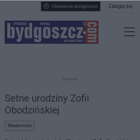
Przejdź do głównych treści
Przejdź do wyszukiwarki
Przejdź do głównego menu
Zaloguj się
Ułatwienia dostępności
enu
Prz
REKLAMA
Setne urodziny Zofii
Obodzińskiej
Wiadomości