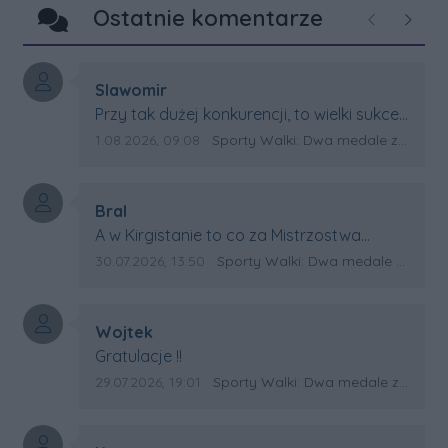
Ostatnie komentarze
Poprzednie
Następ
Autor komentarza:
Slawomir
Treść komentarza:
Przy tak dużej konkurencji, to wielki sukces
Artura. Gratulacje !
Data dodania komentarza:
Źródło komentarza:
1.08.2026, 09:08
Sporty Walki: Dwa medale za oceanem
Autor komentarza:
Bral
Treść komentarza:
A w Kirgistanie to co za Mistrzostwa
Swiata?
Data dodania komentarza:
Źródło komentarza:
30.07.2026, 13:50
Sporty Walki: Dwa medale za oceanem
Autor komentarza:
Wojtek
Treść komentarza:
Gratulacje !!
Data dodania komentarza:
Źródło komentarza:
29.07.2026, 19:01
Sporty Walki: Dwa medale za oceanem