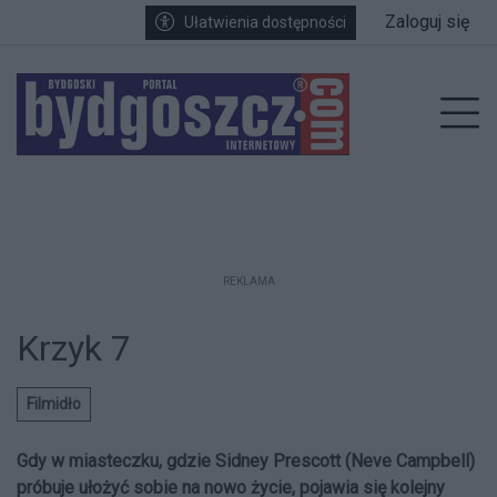
Przejdź do głównych treści
Przejdź do wyszukiwarki
Przejdź do głównego menu
Zaloguj się
Ułatwienia dostępności
enu
Prz
REKLAMA
Krzyk 7
Filmidło
Gdy w miasteczku, gdzie Sidney Prescott (Neve Campbell)
próbuje ułożyć sobie na nowo życie, pojawia się kolejny