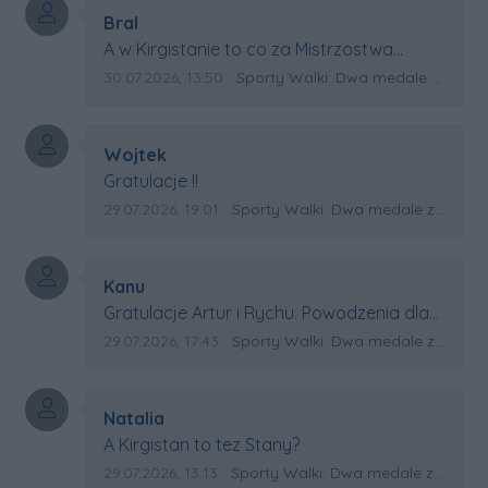
Autor komentarza:
Bral
Treść komentarza:
A w Kirgistanie to co za Mistrzostwa
Swiata?
Data dodania komentarza:
Źródło komentarza:
30.07.2026, 13:50
Sporty Walki: Dwa medale za oceanem
Autor komentarza:
Wojtek
Treść komentarza:
Gratulacje !!
Data dodania komentarza:
Źródło komentarza:
29.07.2026, 19:01
Sporty Walki: Dwa medale za oceanem
Autor komentarza:
Kanu
Treść komentarza:
Gratulacje Artur i Rychu. Powodzenia dla
Kirgistanu.
Data dodania komentarza:
Źródło komentarza:
29.07.2026, 17:43
Sporty Walki: Dwa medale za oceanem
Autor komentarza:
Natalia
Treść komentarza:
A Kirgistan to tez Stany?
Data dodania komentarza:
Źródło komentarza:
29.07.2026, 13:13
Sporty Walki: Dwa medale za oceanem