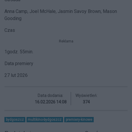
Anna Camp, Joel McHale, Jasmin Savoy Brown, Mason
Gooding
Czas
Reklama
1godz. 55min.
Data premiery
27 lut 2026
Data dodania:
Wyświetleń:
16.02.2026 14:08
374
bydgoszcz
multikino-bydgoszcz
premiery-kinowe