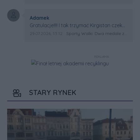
Autor komentarza:
Adamek
Treść komentarza:
Gratulacje!!!! I tak trzymać Kirgistan czeka
na powtórkę z USA a może i złote medale.
Data dodania komentarza:
Źródło komentarza:
29.07.2026, 13:12
Sporty Walki: Dwa medale za oceanem
Trzymamy kciuki
REKLAMA
STARY RYNEK