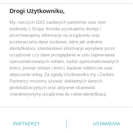
Drogi Użytkowniku,
+48 52 5812666
sekretariat@bydgoszcz.com
My, naszych 1162 zaufanych partnerów oraz inne
podmioty z Grupy 4media uzyskujemy dostęp i
przechowujemy informacje na urządzeniu oraz
przetwarzamy dane osobowe, takie jak unikalne
O nas
Reklama
Regulamin
Kontakt
identyfikatory, standardowe informacje wysyłane przez
Wydarzenia
Ogłoszenia
Katalog firm
urządzenie czy dane przeglądania w celu zapewniania
spersonalizowanych reklam, wybór spersonalizowanych
treści, pomiar reklam i treści, badanie odbiorców oraz
Zapisz się do newslettera
ulepszanie usług. Za zgodą Użytkownika my i Zaufani
Dołącz do grona ludzi najlepiej poinformowanych!
Partnerzy możemy używać dokładnych danych
geolokalizacyjnych oraz aktywnie skanować
Zapisz się »
charakterystykę urządzenia do celów identyfikacji.
Ponieważ cenimy Twoją prywatność, prosimy o zgodę na
Szukaj
korzystanie z tych technologii poprzez kliknięcie
„Akceptuję”. Zgoda jest dobrowolna i zawsze możesz ją
zmienić/wycofać klikając przycisk ustawień prywatności
PARTNERZY
USTAWIENIA
znajdujący się w lewym dolnym rogu strony
. Niektóre