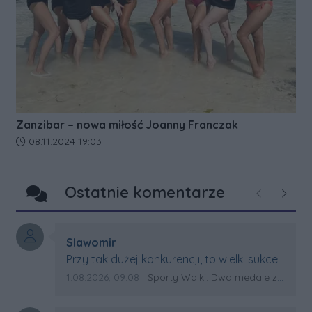
Zanzibar – nowa miłość Joanny Franczak
Data dodania artykułu:
08.11.2024 19:03
Ostatnie komentarze
Poprzednie
Następ
Autor komentarza:
Slawomir
Treść komentarza:
Przy tak dużej konkurencji, to wielki sukces
Artura. Gratulacje !
Data dodania komentarza:
Źródło komentarza:
1.08.2026, 09:08
Sporty Walki: Dwa medale za oceanem