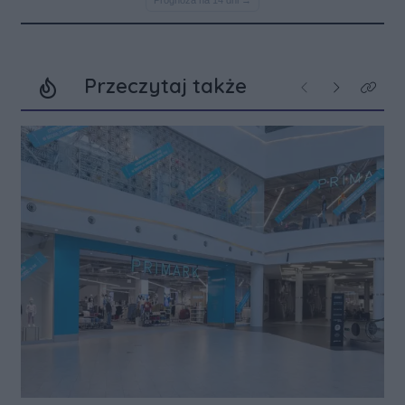
Przeczytaj także
Poprzednie
Następne
Kliknij