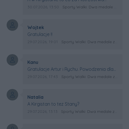
Swiata?
Data dodania komentarza:
Źródło komentarza:
30.07.2026, 13:50
Sporty Walki: Dwa medale za oceanem
Autor komentarza:
Wojtek
Treść komentarza:
Gratulacje !!
Data dodania komentarza:
Źródło komentarza:
29.07.2026, 19:01
Sporty Walki: Dwa medale za oceanem
Autor komentarza:
Kanu
Treść komentarza:
Gratulacje Artur i Rychu. Powodzenia dla
Kirgistanu.
Data dodania komentarza:
Źródło komentarza:
29.07.2026, 17:43
Sporty Walki: Dwa medale za oceanem
Autor komentarza:
Natalia
Treść komentarza:
A Kirgistan to tez Stany?
Data dodania komentarza:
Źródło komentarza:
29.07.2026, 13:13
Sporty Walki: Dwa medale za oceanem