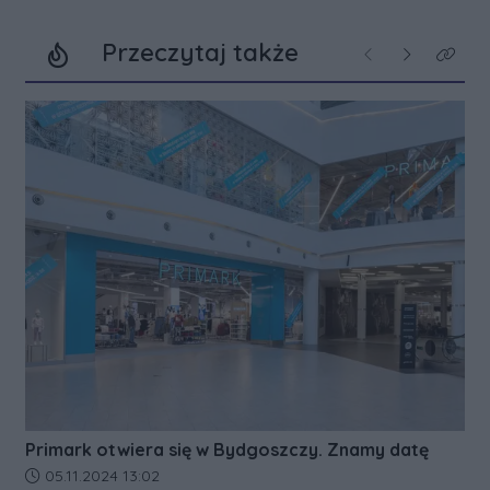
Przeczytaj także
Poprzednie
Następne
Kliknij
Primark otwiera się w Bydgoszczy. Znamy datę
Data dodania artykułu:
05.11.2024 13:02