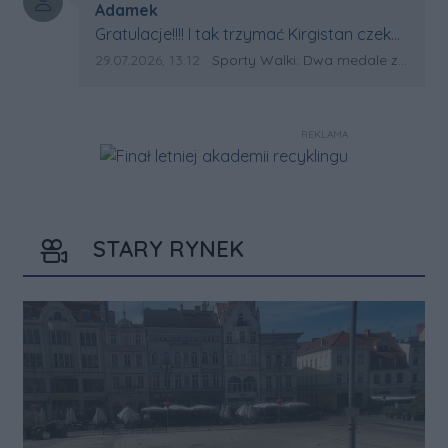
Autor komentarza:
Adamek
Treść komentarza:
Gratulacje!!!! I tak trzymać Kirgistan czeka
na powtórkę z USA a może i złote medale.
Data dodania komentarza:
Źródło komentarza:
29.07.2026, 13:12
Sporty Walki: Dwa medale za oceanem
Trzymamy kciuki
REKLAMA
STARY RYNEK