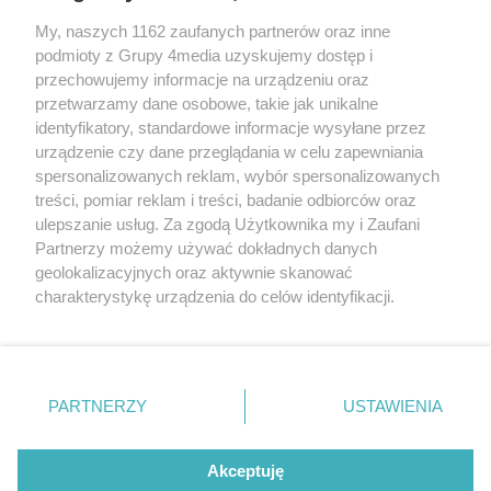
sekretariat@bydgoszcz.com
My, naszych 1162 zaufanych partnerów oraz inne
podmioty z Grupy 4media uzyskujemy dostęp i
przechowujemy informacje na urządzeniu oraz
przetwarzamy dane osobowe, takie jak unikalne
O nas
Reklama
Regulamin
Kontakt
identyfikatory, standardowe informacje wysyłane przez
Wydarzenia
Ogłoszenia
Katalog firm
urządzenie czy dane przeglądania w celu zapewniania
spersonalizowanych reklam, wybór spersonalizowanych
treści, pomiar reklam i treści, badanie odbiorców oraz
Zapisz się do newslettera
ulepszanie usług. Za zgodą Użytkownika my i Zaufani
Dołącz do grona ludzi najlepiej poinformowanych!
Partnerzy możemy używać dokładnych danych
geolokalizacyjnych oraz aktywnie skanować
Zapisz się »
charakterystykę urządzenia do celów identyfikacji.
Ponieważ cenimy Twoją prywatność, prosimy o zgodę na
Szukaj
korzystanie z tych technologii poprzez kliknięcie
„Akceptuję”. Zgoda jest dobrowolna i zawsze możesz ją
zmienić/wycofać klikając przycisk ustawień prywatności
PARTNERZY
USTAWIENIA
znajdujący się w lewym dolnym rogu strony
. Niektóre
Facebook.com
X.com
Instagram.com
Youtube.com
rodzaje przetwarzania danych nie wymagają zgody
użytkownika, ale masz prawo sprzeciwić się takiemu
Akceptuję
przetwarzaniu. Preferencje będą miały zastosowania tylko