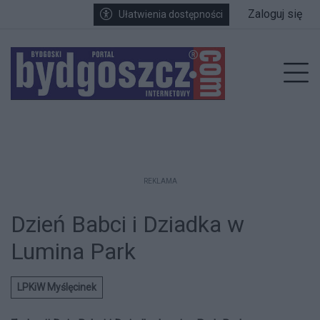
Przejdź do głównych treści
Przejdź do wyszukiwarki
Przejdź do głównego menu
Zaloguj się
Ułatwienia dostępności
enu
Prz
REKLAMA
Dzień Babci i Dziadka w
Lumina Park
LPKiW Myślęcinek