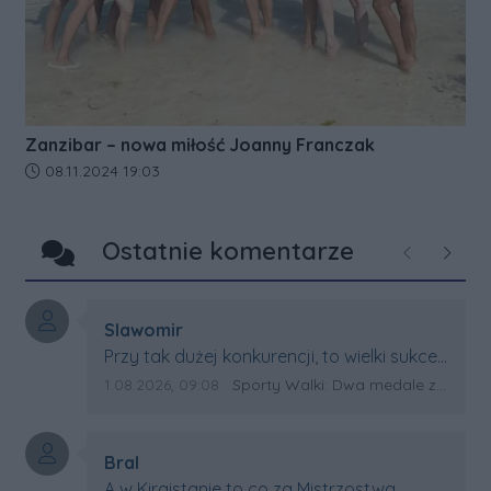
Zanzibar – nowa miłość Joanny Franczak
Data dodania artykułu:
08.11.2024 19:03
Ostatnie komentarze
Poprzednie
Następ
Autor komentarza:
Slawomir
Treść komentarza:
Przy tak dużej konkurencji, to wielki sukces
Artura. Gratulacje !
Data dodania komentarza:
Źródło komentarza:
1.08.2026, 09:08
Sporty Walki: Dwa medale za oceanem
Autor komentarza:
Bral
Treść komentarza:
A w Kirgistanie to co za Mistrzostwa