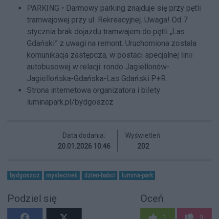
PARKING
-
Darmowy parking znajduje się przy pętli
tramwajowej przy ul. Rekreacyjnej. Uwaga! Od 7
stycznia brak dojazdu tramwajem do pętli „Las
Gdański” z uwagi na remont. Uruchomiona została
komunikacja zastępcza, w postaci specjalnej linii
autobusowej w relacji: rondo Jagiellonów-
Jagiellońska-Gdańska-Las Gdański P+R.
Strona internetowa organizatora i bilety :
luminapark.pl/bydgoszcz
Data dodania:
Wyświetleń:
20.01.2026 10:46
202
bydgoszcz
myslecinek
dzien-babci
lumina-park
Podziel się
Oceń
1
0