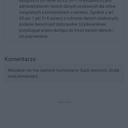
Bydgoszcz (ul. Glinki 32/E2, 85-174 Bydgoszcz) jest
administratorem twoich danych osobowych dla celów
związanych z korzystaniem z serwisu. Zgodnie z art.
24 ust. 1 pkt 3 i 4 ustawy o ochronie danych osobowych,
podanie danych jest dobrowolne, Użytkownikowi
przysługuje prawo dostępu do treści swoich danych i
ich poprawiania.
Komentarze
Aktualnie nie ma żadnych komentarzy. Bądź pierwszy, dodaj
swój komentarz.
REKLAMA