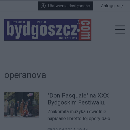
Przejdź do głównych treści
Przejdź do wyszukiwarki
Przejdź do głównego menu
Zaloguj się
Ułatwienia dostępności
enu
Prz
operanova
"Don Pasquale" na XXX
Bydgoskim Festiwalu
Operowym
Znakomita muzyka i świetnie
napisane libretto tej opery dało
realizatorom, jak i występującym w