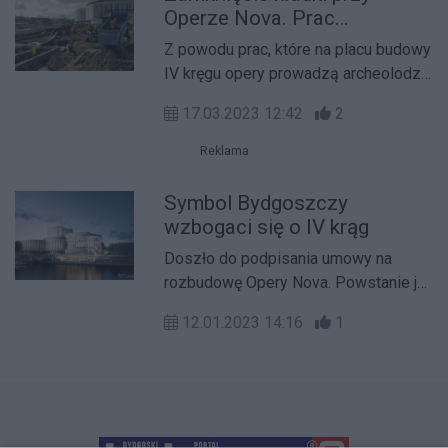
Operze Nova. Prac
od którego pochodzi czarna ikra.
archeologicznych ciąg dalszy
Z powodu prac, które na placu budowy
[FILM]
IV kręgu opery prowadzą archeolodzy,
od poniedziałku 20 marca zamknięciu
17.03.2023 12:42
2
ulegnie kładka dla pieszych im. Jana
Kiepury. Poniżej zamieszczamy opis
Reklama
dotychczasowych odkryć
archeologów, jak i film, który w
Symbol Bydgoszczy
związku z wykopaliskami
wzbogaci się o IV krąg
opublikowało dzisiaj ZDMiKP
Doszło do podpisania umowy na
Bydgoszcz.
rozbudowę Opery Nova. Powstanie jej
IV krąg, a także podziemny parking.
12.01.2023 14:16
1
Inwestycja zwiększy zainteresowanie
naszym miastem, a także wzmocni
jego rangę jako ośrodka kultury
muzycznej.