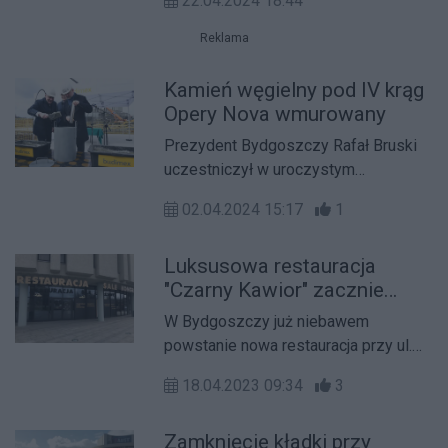
22.04.2024 18:44
sztuce artystom możliwość
stworzenia dynamicznej oraz
Reklama
zabawnej inscenizacji. Premierą „Don
Pasquale” Gaetana Donizettiego, w
Kamień węgielny pod IV krąg
sobotę zainaugurowano XXX
Opery Nova wmurowany
Bydgoski Festiwal Operowy.
Prezydent Bydgoszczy Rafał Bruski
uczestniczył w uroczystym
wmurowaniu kamienia węgielnego w
02.04.2024 15:17
1
rozbudowywanym gmachu Opery
Nova. To największa inwestycja
Luksusowa restauracja
realizowana w Salonie Miasta.
"Czarny Kawior" zacznie
Zakończenie prac planowane jest w
działalność w Operze Nova
przyszłym roku.
W Bydgoszczy już niebawem
powstanie nowa restauracja przy ul.
Focha pod szyldem "Czarny Kawior",
18.04.2023 09:34
3
będzie to swego rodzaju prawdziwy
kulinarny rarytas. Charakterystycznym
Zamknięcie kładki przy
elementem karty dań ma być jesiotr,