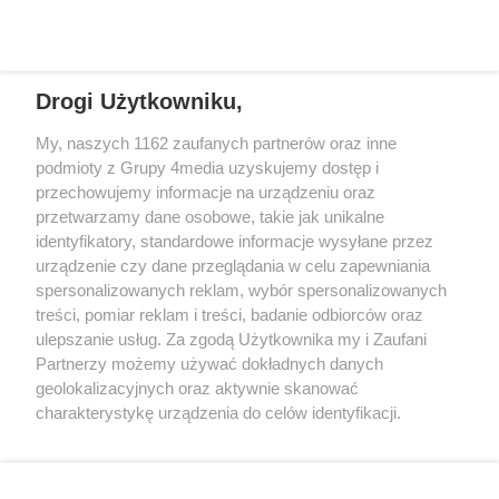
Drogi Użytkowniku,
+48 52 5812666
sekretariat@bydgoszcz.com
My, naszych 1162 zaufanych partnerów oraz inne
podmioty z Grupy 4media uzyskujemy dostęp i
przechowujemy informacje na urządzeniu oraz
przetwarzamy dane osobowe, takie jak unikalne
O nas
Reklama
Regulamin
Kontakt
identyfikatory, standardowe informacje wysyłane przez
Wydarzenia
Ogłoszenia
Katalog firm
urządzenie czy dane przeglądania w celu zapewniania
spersonalizowanych reklam, wybór spersonalizowanych
treści, pomiar reklam i treści, badanie odbiorców oraz
Zapisz się do newslettera
ulepszanie usług. Za zgodą Użytkownika my i Zaufani
Dołącz do grona ludzi najlepiej poinformowanych!
Partnerzy możemy używać dokładnych danych
geolokalizacyjnych oraz aktywnie skanować
Zapisz się »
charakterystykę urządzenia do celów identyfikacji.
Ponieważ cenimy Twoją prywatność, prosimy o zgodę na
Szukaj
korzystanie z tych technologii poprzez kliknięcie
„Akceptuję”. Zgoda jest dobrowolna i zawsze możesz ją