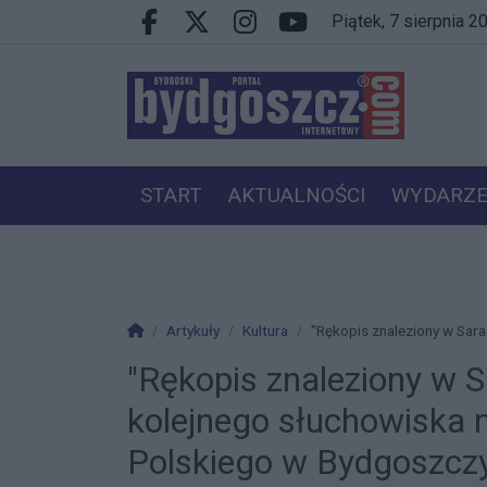
Przejdź do głównych treści
Przejdź do wyszukiwarki
Przejdź do głównego menu
piątek, 7 sierpnia 
Facebook.com
X.com
Instagram.com
Youtube.com
START
AKTUALNOŚCI
WYDARZE
PRACA
VIP
Strona główna
Artykuły
Kultura
"Rękopis znaleziony w Sara
"Rękopis znaleziony w S
kolejnego słuchowiska 
Polskiego w Bydgoszcz