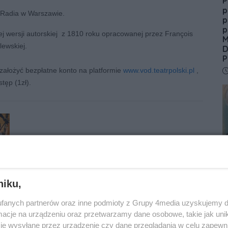
P
p
o Radia w Warszawie.
p
p
j wersji autorskiej z 1810 roku opracowanej przez François
M
lewskiej.
D
P
D
ałożyć bezpłatne konto na platformie
www.vod.teatrpolski.pl
,
tęp (1zł).
N
C
d
h
niku,
D
fanych partnerów oraz inne podmioty z Grupy 4media uzyskujemy d
cje na urządzeniu oraz przetwarzamy dane osobowe, takie jak unika
7
je wysyłane przez urządzenie czy dane przeglądania w celu zapewn