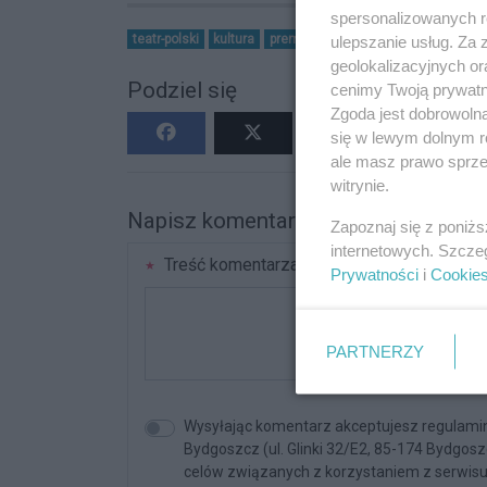
spersonalizowanych re
teatr-polski
kultura
premiera
vod
ulepszanie usług. Za
geolokalizacyjnych or
Podziel się
cenimy Twoją prywatno
Zgoda jest dobrowoln
się w lewym dolnym r
ale masz prawo sprzec
witrynie.
Napisz komentarz
Zapoznaj się z poniż
internetowych. Szcze
Treść komentarza
Prywatności
i
Cookie
PARTNERZY
Wysyłając komentarz akceptujesz regulami
Bydgoszcz (ul. Glinki 32/E2, 85-174 Bydgos
celów związanych z korzystaniem z serwisu. 