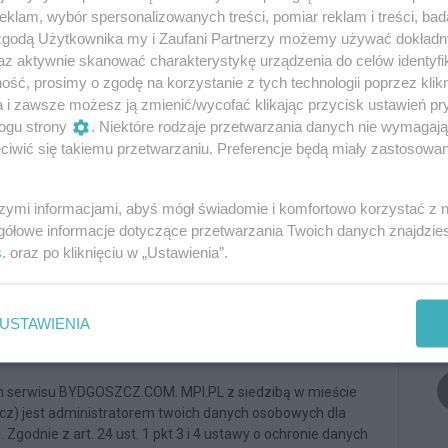
klam, wybór spersonalizowanych treści, pomiar reklam i treści, bad
 zgodą Użytkownika my i Zaufani Partnerzy możemy używać dokład
az aktywnie skanować charakterystykę urządzenia do celów identyfi
Oceń
ść, prosimy o zgodę na korzystanie z tych technologii poprzez klikn
a i zawsze możesz ją zmienić/wycofać klikając przycisk ustawień pr
1
0
ogu strony
. Niektóre rodzaje przetwarzania danych nie wymagaj
iwić się takiemu przetwarzaniu. Preferencje będą miały zastosowania
szymi informacjami, abyś mógł świadomie i komfortowo korzystać z
gółowe informacje dotyczące przetwarzania Twoich danych znajdzi
Podpis
s
. oraz po kliknięciu w „Ustawienia”.
USTAWIENIA
Dodaj komentarz
n serwisu BYDGOSZCZ.COM. MPI.PL z siedzibą w mieście
zcz) jest administratorem twoich danych osobowych dla
Zgodnie z art. 24 ust. 1 pkt 3 i 4 ustawy o ochronie danych