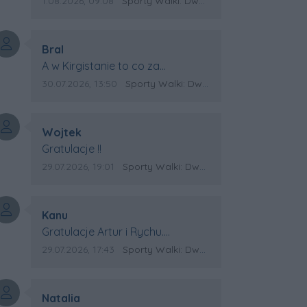
Data dodania komentarza:
Źródło komentarza:
1.08.2026, 09:08
Sporty Walki: Dwa medale za oceanem
Autor komentarza:
Bral
Treść komentarza:
A w Kirgistanie to co za
Mistrzostwa Swiata?
Data dodania komentarza:
Źródło komentarza:
30.07.2026, 13:50
Sporty Walki: Dwa medale za oceanem
Autor komentarza:
Wojtek
Treść komentarza:
Gratulacje !!
Data dodania komentarza:
Źródło komentarza:
29.07.2026, 19:01
Sporty Walki: Dwa medale za oceanem
Autor komentarza:
Kanu
Treść komentarza:
Gratulacje Artur i Rychu.
Powodzenia dla Kirgistanu.
Data dodania komentarza:
Źródło komentarza:
29.07.2026, 17:43
Sporty Walki: Dwa medale za oceanem
Autor komentarza:
Natalia