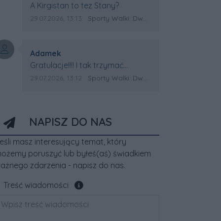
Treść komentarza:
A Kirgistan to tez Stany?
Data dodania komentarza:
Źródło komentarza:
29.07.2026, 13:13
Sporty Walki: Dwa medale za oceanem
Autor komentarza:
Adamek
Treść komentarza:
Gratulacje!!!! I tak trzymać
Kirgistan czeka na powtórkę z
Data dodania komentarza:
Źródło komentarza:
29.07.2026, 13:12
Sporty Walki: Dwa medale za oceanem
USA a może i złote medale.
Trzymamy kciuki
NAPISZ DO NAS
eśli masz interesujący temat, który
ożemy poruszyć lub byłeś(aś) świadkiem
ażnego zdarzenia - napisz do nas.
Pole wymagane
Treść wiadomości