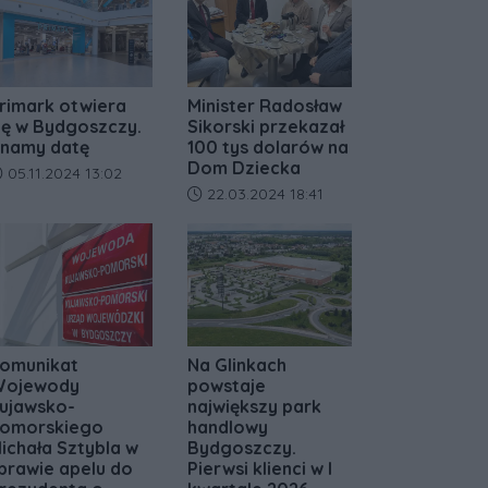
rimark otwiera
Minister Radosław
ię w Bydgoszczy.
Sikorski przekazał
namy datę
100 tys dolarów na
Dom Dziecka
ata dodania artykułu:
05.11.2024 13:02
Data dodania artykułu:
22.03.2024 18:41
omunikat
Na Glinkach
ojewody
powstaje
ujawsko-
największy park
omorskiego
handlowy
ichała Sztybla w
Bydgoszczy.
prawie apelu do
Pierwsi klienci w I