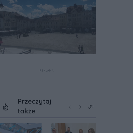
REKLAMA
Przeczytaj
Poprzednie
Następne
Kliknij aby zobaczyć w
także