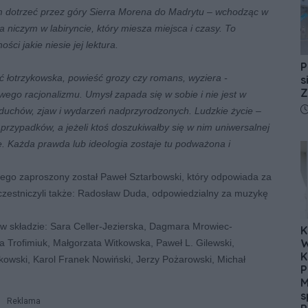
m dotrzeć przez góry Sierra Morena do Madrytu – wchodząc w
a niczym w labiryncie, który miesza miejsca i czasy. To
ci jakie niesie jej lektura.
P
 łotrzykowska, powieść grozy czy romans, wyziera -
s
Z
ego racjonalizmu. Umysł zapada się w sobie i nie jest w
D
j duchów, zjaw i wydarzeń nadprzyrodzonych. Ludzkie życie –
m przypadków, a jeżeli ktoś doszukiwałby się w nim uniwersalnej
. Każda prawda lub ideologia zostaje tu podważona i
iego zaproszony został Paweł Sztarbowski, który odpowiada za
czestniczyli także: Radosław Duda, odpowiedzialny za muzykę
B w składzie: Sara Celler-Jezierska, Dagmara Mrowiec-
K
W
a Trofimiuk, Małgorzata Witkowska, Paweł L. Gilewski,
K
owski, Karol Franek Nowiński, Jerzy Pożarowski, Michał
P
M
s
Reklama