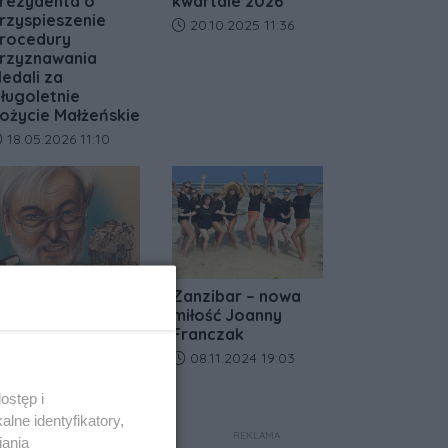
rezydenta o
kwartale 2026
rzyspieszenie
Data dodania artykułu:
20.10.2025 11:36
rocedury
rzyznawania
edali za
ługoletnie
ożycie Małżeńskie
ata dodania artykułu:
18.05.2026 11:10
a lody tylko do
Zanzibar – nowa
afe Primo! Nie
miłość Joanny
ajcie się zwieść
Franczak
ejtowi
Data dodania artykułu:
08.11.2024 19:03
ata dodania artykułu:
04.07.2024 10:48
ostęp i
lne identyfikatory,
REKLAMA
iania