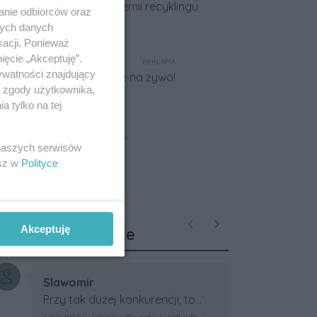
anie odbiorców oraz
nych danych
kacji. Ponieważ
ięcie „Akceptuję”.
REKLAMA
ywatności znajdujący
ą zgody użytkownika,
 tylko na tej
REKLAMA
 naszych serwisów
esz w
Polityce
Ostatnie
Akceptuję
Poprzednie
Następne
komentarze
Autor komentarza:
Slawomir
Treść komentarza:
Przy tak dużej konkurencji, to
wielki sukces Artura. Gratulacje !