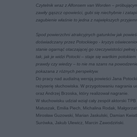
Czytelnik wraz z Alfonsem van Worden – próbujący
zawiły gąszcz opowieści, gubi się niechybnie i zatapi
zagubienie właśnie to jedna z największych przyjemnoś
Spod powierzchni atrakcyjnych gatunków jak powieść
doświadczany przez Potockiego - kryzys oświeceniow
stanie ogarnąć otaczającej go rzeczywistości pełne
tak, jak je widzi Potocki – staje się wartkim potokie
prawdy czy wiedzy – to nie ma szans na powodzenie
pokazana z różnych perspektyw.
Do pracy nad audialną wersją powieści Jana Potock
reżyserię słuchowiska. W przygotowaniu nagrania u
oraz Andrzej Brzoska, który realizował nagranie.
W słuchowisku udział wziął cały zespół aktorski TP
Matuszak, Emilia Piech, Michalina Rodak, Małgorzat
Mirosław Guzowski, Marian Jaskulski, Damian Kwiatk
Surówka, Jakub Ulewicz, Marcin Zawodziński.