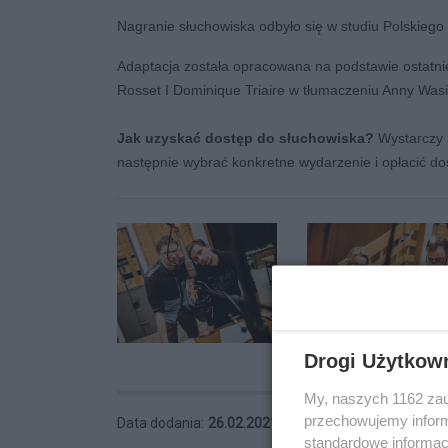
Nagranie słuchowiska odbyło się w studiu Polskieg
Adaptacja została opracowana na podstawie ostatnie
Rosset I Dominique Triaire w tłumaczeniu Anny Wasi
Jak uzyskać dostęp do słuchowiska?
Wystarczy z
następnie wybrać konkretne wydarzenie i opłacić dos
Drogi Użytkow
My, naszych 1162 zau
przechowujemy informa
Data dodania:
26.02.2021 16:09
Wyświetleń:
59
standardowe informac