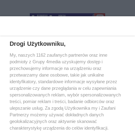
Drogi Użytkowniku,
+48 52 5812666
sekretariat@bydgoszcz.com
My, naszych 1162 zaufanych partnerów oraz inne
podmioty z Grupy 4media uzyskujemy dostęp i
przechowujemy informacje na urządzeniu oraz
przetwarzamy dane osobowe, takie jak unikalne
O nas
Reklama
Regulamin
Kontakt
identyfikatory, standardowe informacje wysyłane przez
Wydarzenia
Ogłoszenia
Katalog firm
urządzenie czy dane przeglądania w celu zapewniania
spersonalizowanych reklam, wybór spersonalizowanych
treści, pomiar reklam i treści, badanie odbiorców oraz
Zapisz się do newslettera
ulepszanie usług. Za zgodą Użytkownika my i Zaufani
Dołącz do grona ludzi najlepiej poinformowanych!
Partnerzy możemy używać dokładnych danych
geolokalizacyjnych oraz aktywnie skanować
Zapisz się »
charakterystykę urządzenia do celów identyfikacji.
Ponieważ cenimy Twoją prywatność, prosimy o zgodę na