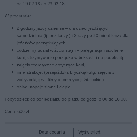
od 19.02.18 do 23.02.18
W programie:
2 godziny jazdy dziennie – dla dzieci jeżdżących
samodzielnie (tj. bez lonży ) i 2 razy po 30 minut lonży dla
jeźdźców początkujących;
codzienny udział w życiu stajni – pielęgnacja i siodłanie
koni, utrzymywanie porządku w boksach i na padoku itp.
zajęcia teoretyczne dotyczące koni,
inne atrakcje: (przejażdżka bryczką/kulig, zajęcia z
woltyżerki, gry i filmy o tematyce jeździeckiej)
obiad; napoje zimne i ciepłe.
Pobyt dzieci: od poniedziałku do piątku od godz. 8.00 do 16.00.
Cena: 600 zł
Data dodania:
Wyświetleń: