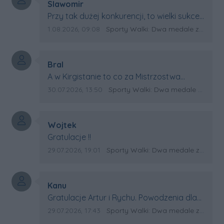
Autor komentarza:
Slawomir
Treść komentarza:
Przy tak dużej konkurencji, to wielki sukces
Artura. Gratulacje !
Data dodania komentarza:
Źródło komentarza:
1.08.2026, 09:08
Sporty Walki: Dwa medale za oceanem
Autor komentarza:
Bral
Treść komentarza:
A w Kirgistanie to co za Mistrzostwa
Swiata?
Data dodania komentarza:
Źródło komentarza:
30.07.2026, 13:50
Sporty Walki: Dwa medale za oceanem
Autor komentarza:
Wojtek
Treść komentarza:
Gratulacje !!
Data dodania komentarza:
Źródło komentarza:
29.07.2026, 19:01
Sporty Walki: Dwa medale za oceanem
Autor komentarza:
Kanu
Treść komentarza:
Gratulacje Artur i Rychu. Powodzenia dla
Kirgistanu.
Data dodania komentarza:
Źródło komentarza:
29.07.2026, 17:43
Sporty Walki: Dwa medale za oceanem