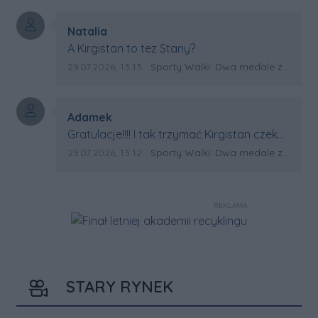
Autor komentarza:
Natalia
Treść komentarza:
A Kirgistan to tez Stany?
Data dodania komentarza:
Źródło komentarza:
29.07.2026, 13:13
Sporty Walki: Dwa medale za oceanem
Autor komentarza:
Adamek
Treść komentarza:
Gratulacje!!!! I tak trzymać Kirgistan czeka
na powtórkę z USA a może i złote medale.
Data dodania komentarza:
Źródło komentarza:
29.07.2026, 13:12
Sporty Walki: Dwa medale za oceanem
Trzymamy kciuki
REKLAMA
STARY RYNEK