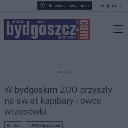
Przejdź do głównych treści
Przejdź do wyszukiwarki
Przejdź do głównego menu
Zaloguj się
Ułatwienia dostępności
enu
Prz
REKLAMA
W bydgoskim ZOO przyszły
na świat kapibary i owce
wrzosówki
Kultura
LPKiW Myślęcinek