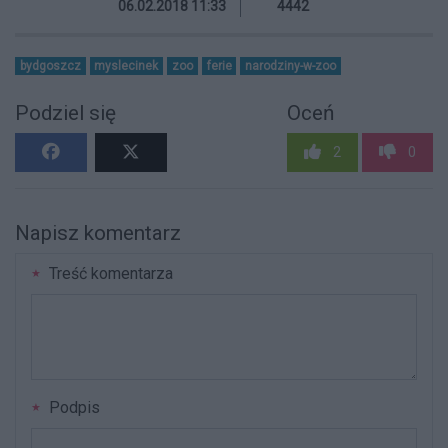
06.02.2018 11:33
4442
bydgoszcz
myslecinek
zoo
ferie
narodziny-w-zoo
Podziel się
Oceń
2
0
Napisz komentarz
Treść komentarza
Podpis