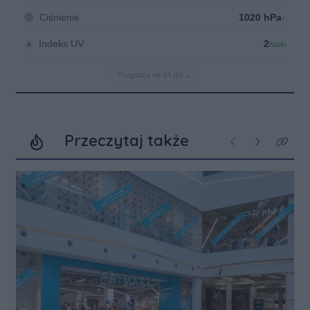
Przeczytaj także
Poprzednie
Następne
Kliknij