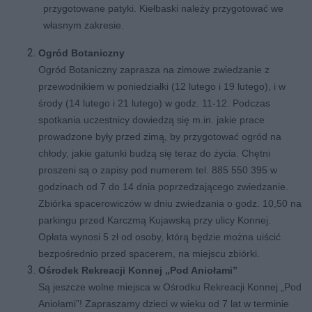
przygotowane patyki. Kiełbaski należy przygotować we
własnym zakresie.
Ogród Botaniczny
Ogród Botaniczny zaprasza na zimowe zwiedzanie z
przewodnikiem w poniedziałki (12 lutego i 19 lutego), i w
środy (14 lutego i 21 lutego) w godz. 11-12. Podczas
spotkania uczestnicy dowiedzą się m.in. jakie prace
prowadzone były przed zimą, by przygotować ogród na
chłody, jakie gatunki budzą się teraz do życia. Chętni
proszeni są o zapisy pod numerem tel. 885 550 395 w
godzinach od 7 do 14 dnia poprzedzającego zwiedzanie.
Zbiórka spacerowiczów w dniu zwiedzania o godz. 10,50 na
parkingu przed Karczmą Kujawską przy ulicy Konnej.
Opłata wynosi 5 zł od osoby, którą będzie można uiścić
bezpośrednio przed spacerem, na miejscu zbiórki.
Ośrodek Rekreacji Konnej „Pod Aniołami”
Są jeszcze wolne miejsca w Ośrodku Rekreacji Konnej „Pod
Aniołami”! Zapraszamy dzieci w wieku od 7 lat w terminie