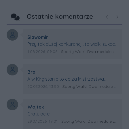
Ostatnie komentarze
Poprzednie
Następ
Autor komentarza:
Slawomir
Treść komentarza:
Przy tak dużej konkurencji, to wielki sukces
Artura. Gratulacje !
Data dodania komentarza:
Źródło komentarza:
1.08.2026, 09:08
Sporty Walki: Dwa medale za oceanem
Autor komentarza:
Bral
Treść komentarza:
A w Kirgistanie to co za Mistrzostwa
Swiata?
Data dodania komentarza:
Źródło komentarza:
30.07.2026, 13:50
Sporty Walki: Dwa medale za oceanem
Autor komentarza:
Wojtek
Treść komentarza:
Gratulacje !!
Data dodania komentarza:
Źródło komentarza:
29.07.2026, 19:01
Sporty Walki: Dwa medale za oceanem