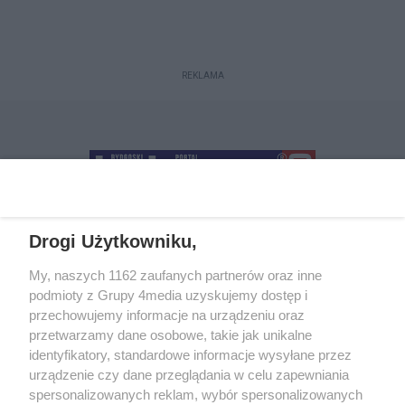
REKLAMA
Drogi Użytkowniku,
+48 52 5812666
sekretariat@bydgoszcz.com
My, naszych 1162 zaufanych partnerów oraz inne
podmioty z Grupy 4media uzyskujemy dostęp i
przechowujemy informacje na urządzeniu oraz
przetwarzamy dane osobowe, takie jak unikalne
O nas
Reklama
Regulamin
Kontakt
identyfikatory, standardowe informacje wysyłane przez
Wydarzenia
Ogłoszenia
Katalog firm
urządzenie czy dane przeglądania w celu zapewniania
spersonalizowanych reklam, wybór spersonalizowanych