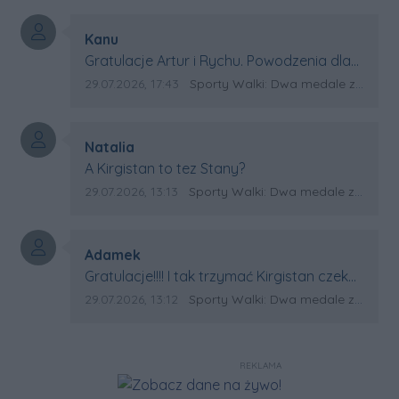
Autor komentarza:
Kanu
Treść komentarza:
Gratulacje Artur i Rychu. Powodzenia dla
Kirgistanu.
Data dodania komentarza:
Źródło komentarza:
29.07.2026, 17:43
Sporty Walki: Dwa medale za oceanem
Autor komentarza:
Natalia
Treść komentarza:
A Kirgistan to tez Stany?
Data dodania komentarza:
Źródło komentarza:
29.07.2026, 13:13
Sporty Walki: Dwa medale za oceanem
Autor komentarza:
Adamek
Treść komentarza:
Gratulacje!!!! I tak trzymać Kirgistan czeka
na powtórkę z USA a może i złote medale.
Data dodania komentarza:
Źródło komentarza:
29.07.2026, 13:12
Sporty Walki: Dwa medale za oceanem
Trzymamy kciuki
REKLAMA