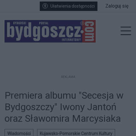
Przejdź do głównych treści
Przejdź do wyszukiwarki
Przejdź do głównego menu
Zaloguj się
Ułatwienia dostępności
enu
Prz
REKLAMA
Premiera albumu "Secesja w
Bydgoszczy" Iwony Jantoń
oraz Sławomira Marcysiaka
Wiadomości
Kujawsko-Pomorskie Centrum Kultury