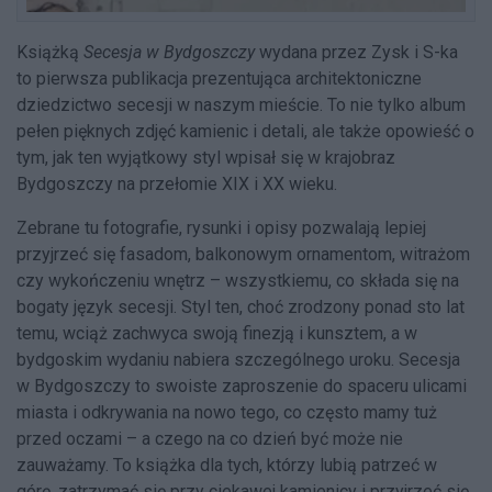
Książką
Secesja w Bydgoszczy
wydana przez Zysk i S-ka
to pierwsza publikacja prezentująca architektoniczne
dziedzictwo secesji w naszym mieście. To nie tylko album
pełen pięknych zdjęć kamienic i detali, ale także opowieść o
tym, jak ten wyjątkowy styl wpisał się w krajobraz
Bydgoszczy na przełomie XIX i XX wieku.
Zebrane tu fotografie, rysunki i opisy pozwalają lepiej
przyjrzeć się fasadom, balkonowym ornamentom, witrażom
czy wykończeniu wnętrz – wszystkiemu, co składa się na
bogaty język secesji. Styl ten, choć zrodzony ponad sto lat
temu, wciąż zachwyca swoją finezją i kunsztem, a w
bydgoskim wydaniu nabiera szczególnego uroku. Secesja
w Bydgoszczy to swoiste zaproszenie do spaceru ulicami
miasta i odkrywania na nowo tego, co często mamy tuż
przed oczami – a czego na co dzień być może nie
zauważamy. To książka dla tych, którzy lubią patrzeć w
górę, zatrzymać się przy ciekawej kamienicy i przyjrzeć się