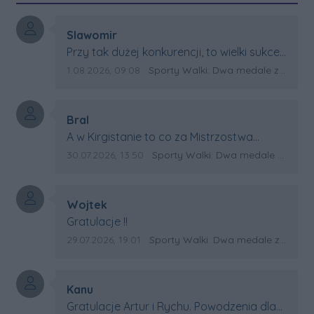
Autor komentarza:
Slawomir
Treść komentarza:
Przy tak dużej konkurencji, to wielki sukces
Artura. Gratulacje !
Data dodania komentarza:
Źródło komentarza:
1.08.2026, 09:08
Sporty Walki: Dwa medale za oceanem
Autor komentarza:
Bral
Treść komentarza:
A w Kirgistanie to co za Mistrzostwa
Swiata?
Data dodania komentarza:
Źródło komentarza:
30.07.2026, 13:50
Sporty Walki: Dwa medale za oceanem
Autor komentarza:
Wojtek
Treść komentarza:
Gratulacje !!
Data dodania komentarza:
Źródło komentarza:
29.07.2026, 19:01
Sporty Walki: Dwa medale za oceanem
Autor komentarza:
Kanu
Treść komentarza:
Gratulacje Artur i Rychu. Powodzenia dla