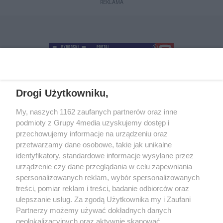
REKLAMA
Drogi Użytkowniku,
+48 52 5812666
sekretariat@bydgoszcz.com
My, naszych 1162 zaufanych partnerów oraz inne
podmioty z Grupy 4media uzyskujemy dostęp i
przechowujemy informacje na urządzeniu oraz
przetwarzamy dane osobowe, takie jak unikalne
O nas
Reklama
Regulamin
Kontakt
identyfikatory, standardowe informacje wysyłane przez
Wydarzenia
Ogłoszenia
Katalog firm
urządzenie czy dane przeglądania w celu zapewniania
spersonalizowanych reklam, wybór spersonalizowanych
treści, pomiar reklam i treści, badanie odbiorców oraz
Zapisz się do newslettera
ulepszanie usług. Za zgodą Użytkownika my i Zaufani
Dołącz do grona ludzi najlepiej poinformowanych!
Partnerzy możemy używać dokładnych danych
geolokalizacyjnych oraz aktywnie skanować