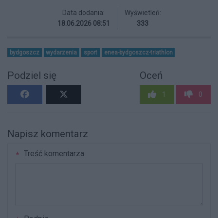
Data dodania:
Wyświetleń:
18.06.2026 08:51
333
bydgoszcz
wydarzenia
sport
enea-bydgoszcz-triathlon
Podziel się
Oceń
1
0
Napisz komentarz
Treść komentarza