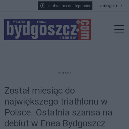
Przejdź do głównych treści
Przejdź do wyszukiwarki
Przejdź do głównego menu
Zaloguj się
Ułatwienia dostępności
enu
Prz
REKLAMA
Został miesiąc do
największego triathlonu w
Polsce. Ostatnia szansa na
debiut w Enea Bydgoszcz