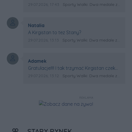
Kirgistanu.
Data dodania komentarza:
Źródło komentarza:
29.07.2026, 17:43
Sporty Walki: Dwa medale za oceanem
Autor komentarza:
Natalia
Treść komentarza:
A Kirgistan to tez Stany?
Data dodania komentarza:
Źródło komentarza:
29.07.2026, 13:13
Sporty Walki: Dwa medale za oceanem
Autor komentarza:
Adamek
Treść komentarza:
Gratulacje!!!! I tak trzymać Kirgistan czeka
na powtórkę z USA a może i złote medale.
Data dodania komentarza:
Źródło komentarza:
29.07.2026, 13:12
Sporty Walki: Dwa medale za oceanem
Trzymamy kciuki
REKLAMA
STARY RYNEK