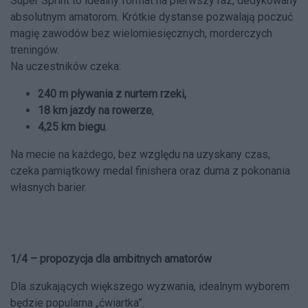
Super Sprint to idealny format na pierwszy raz, dedykowany
absolutnym amatorom. Krótkie dystanse pozwalają poczuć
magię zawodów bez wielomiesięcznych, morderczych
treningów.
Na uczestników czeka:
240 m pływania
z nurtem rzeki,
18 km jazdy na rowerze
,
4,25 km biegu
.
Na mecie na każdego, bez względu na uzyskany czas,
czeka pamiątkowy medal finishera oraz duma z pokonania
własnych barier.
1/4 – propozycja dla ambitnych amatorów
Dla szukających większego wyzwania, idealnym wyborem
będzie popularna „ćwiartka”.