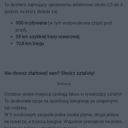
To dystans zajmujący sprawnemu amatorowi około 2,5 do 3
godzin, na który składa się:
950 m pływania
(w tym widowiskowa część pod
prąd),
38 km szybkiej trasy rowerowej
,
10,8 km biegu
.
Nie chcesz startować sam? Stwórz sztafetę!
Reklama
Ostatnie wolne miejsca czekają także w rywalizacji sztafet.
To doskonała opcja na sportową integrację ze znajomymi
lub rodziną.
W 3-osobowym zespole jedna osoba płynie, druga jedzie
na rowerze, a trzecia biegnie. Wspólnie pracujecie na jeden,