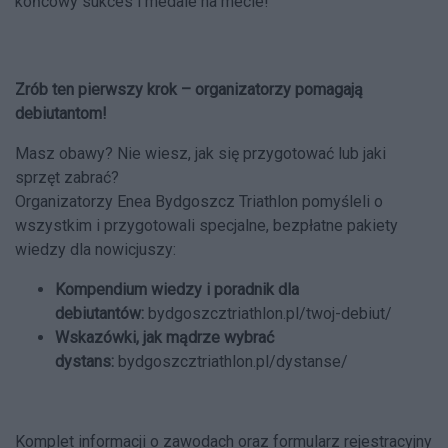
końcowy sukces i medale na mecie!
Zrób ten pierwszy krok – organizatorzy pomagają
debiutantom!
Masz obawy? Nie wiesz, jak się przygotować lub jaki
sprzęt zabrać?
Organizatorzy Enea Bydgoszcz Triathlon pomyśleli o
wszystkim i przygotowali specjalne, bezpłatne pakiety
wiedzy dla nowicjuszy:
Kompendium wiedzy i poradnik dla
debiutantów:
bydgoszcztriathlon.pl/twoj-debiut/
Wskazówki, jak mądrze wybrać
dystans:
bydgoszcztriathlon.pl/dystanse/
Komplet informacji o zawodach oraz formularz rejestracyjny