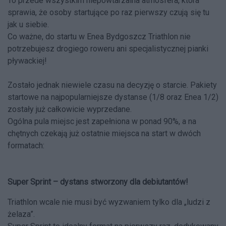
To przede wszystkim niepowtarzalna atmosfera, która
sprawia, że osoby startujące po raz pierwszy czują się tu
jak u siebie.
Co ważne, do startu w Enea Bydgoszcz Triathlon nie
potrzebujesz drogiego roweru ani specjalistycznej pianki
pływackiej!
Zostało jednak niewiele czasu na decyzję o starcie. Pakiety
startowe na najpopularniejsze dystanse (1/8 oraz Enea 1/2)
zostały już całkowicie wyprzedane.
Ogólna pula miejsc jest zapełniona w ponad 90%, a na
chętnych czekają już ostatnie miejsca na start w dwóch
formatach:
Super Sprint – dystans stworzony dla debiutantów!
Triathlon wcale nie musi być wyzwaniem tylko dla „ludzi z
żelaza”.