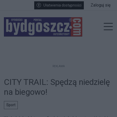
Przejdź do głównych treści
Przejdź do wyszukiwarki
Przejdź do głównego menu
Zaloguj się
Ułatwienia dostępności
enu
Prz
REKLAMA
CITY TRAIL: Spędzą niedzielę
na biegowo!
Sport