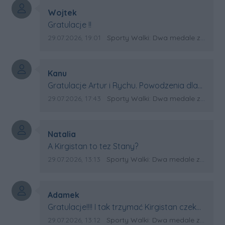
Autor komentarza:
Wojtek
Treść komentarza:
Gratulacje !!
Data dodania komentarza:
Źródło komentarza:
29.07.2026, 19:01
Sporty Walki: Dwa medale za oceanem
Autor komentarza:
Kanu
Treść komentarza:
Gratulacje Artur i Rychu. Powodzenia dla
Kirgistanu.
Data dodania komentarza:
Źródło komentarza:
29.07.2026, 17:43
Sporty Walki: Dwa medale za oceanem
Autor komentarza:
Natalia
Treść komentarza:
A Kirgistan to tez Stany?
Data dodania komentarza:
Źródło komentarza:
29.07.2026, 13:13
Sporty Walki: Dwa medale za oceanem
Autor komentarza:
Adamek
Treść komentarza:
Gratulacje!!!! I tak trzymać Kirgistan czeka
na powtórkę z USA a może i złote medale.
Data dodania komentarza:
Źródło komentarza:
29.07.2026, 13:12
Sporty Walki: Dwa medale za oceanem