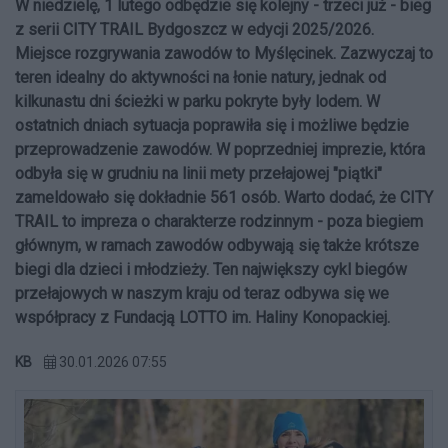
W niedzielę, 1 lutego odbędzie się kolejny - trzeci już - bieg
z serii CITY TRAIL Bydgoszcz w edycji 2025/2026.
Miejsce rozgrywania zawodów to Myślęcinek. Zazwyczaj to
teren idealny do aktywności na łonie natury, jednak od
kilkunastu dni ścieżki w parku pokryte były lodem. W
ostatnich dniach sytuacja poprawiła się i możliwe będzie
przeprowadzenie zawodów. W poprzedniej imprezie, która
odbyła się w grudniu na linii mety przełajowej "piątki"
zameldowało się dokładnie 561 osób. Warto dodać, że CITY
TRAIL to impreza o charakterze rodzinnym - poza biegiem
głównym, w ramach zawodów odbywają się także krótsze
biegi dla dzieci i młodzieży. Ten największy cykl biegów
przełajowych w naszym kraju od teraz odbywa się we
współpracy z Fundacją LOTTO im. Haliny Konopackiej.
KB
30.01.2026 07:55