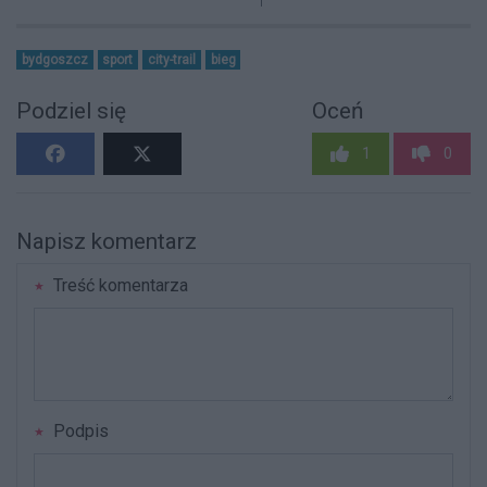
bydgoszcz
sport
city-trail
bieg
Podziel się
Oceń
1
0
Napisz komentarz
Treść komentarza
Podpis