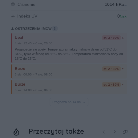
Przeczytaj także
Poprzednie
Następne
Kliknij