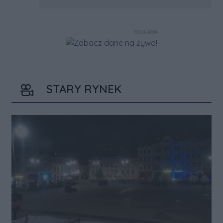
Trzymamy kciuki
REKLAMA
STARY RYNEK