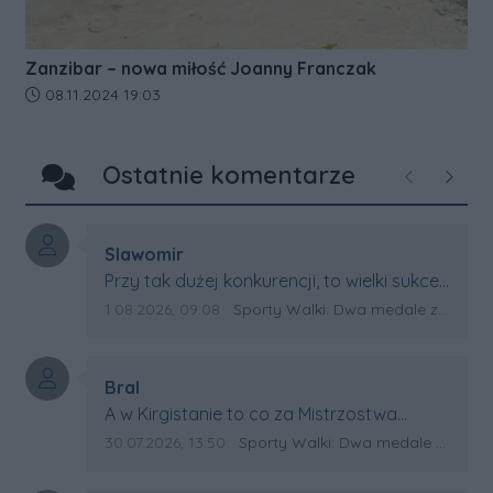
Zanzibar – nowa miłość Joanny Franczak
Data dodania artykułu:
08.11.2024 19:03
Ostatnie komentarze
Poprzednie
Następ
Autor komentarza:
Slawomir
Treść komentarza:
Przy tak dużej konkurencji, to wielki sukces
Artura. Gratulacje !
Data dodania komentarza:
Źródło komentarza:
1.08.2026, 09:08
Sporty Walki: Dwa medale za oceanem
Autor komentarza:
Bral
Treść komentarza:
A w Kirgistanie to co za Mistrzostwa
Swiata?
Data dodania komentarza:
Źródło komentarza:
30.07.2026, 13:50
Sporty Walki: Dwa medale za oceanem