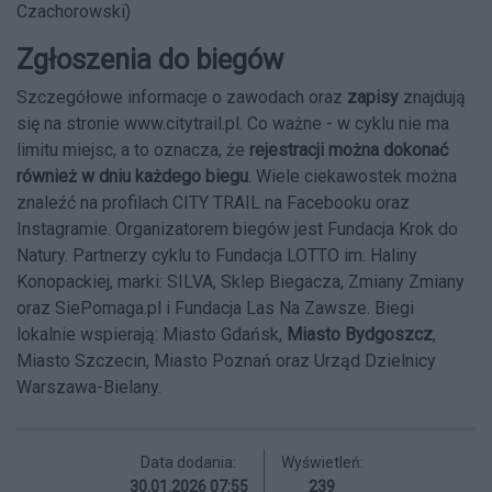
Czachorowski)
Zgłoszenia do biegów
Szczegółowe informacje o zawodach oraz
zapisy
znajdują
się na stronie
www.citytrail.pl
. Co ważne - w cyklu nie ma
limitu miejsc, a to oznacza, że
rejestracji można dokonać
również w dniu każdego biegu
. Wiele ciekawostek można
znaleźć na profilach CITY TRAIL na
Facebooku
oraz
Instagramie
. Organizatorem biegów jest Fundacja Krok do
Natury. Partnerzy cyklu to Fundacja LOTTO im. Haliny
Konopackiej, marki: SILVA, Sklep Biegacza, Zmiany Zmiany
oraz SiePomaga.pl i Fundacja Las Na Zawsze. Biegi
lokalnie wspierają: Miasto Gdańsk,
Miasto Bydgoszcz
,
Miasto Szczecin, Miasto Poznań oraz Urząd Dzielnicy
Warszawa-Bielany.
Data dodania:
Wyświetleń:
30.01.2026 07:55
239