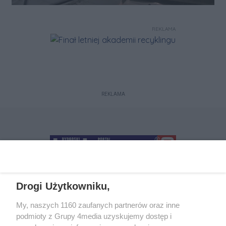
REKLAMA
REKLAMA
Drogi Użytkowniku,
+48 52 5812666
sekretariat@bydgoszcz.com
My, naszych 1160 zaufanych partnerów oraz inne
podmioty z Grupy 4media uzyskujemy dostęp i