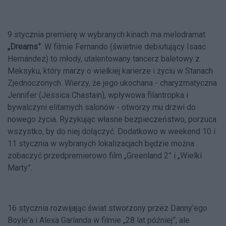
9 stycznia premierę w wybranych kinach ma melodramat
„Dreams”
. W filmie Fernando (świetnie debiutujący Isaac
Hernández) to młody, utalentowany tancerz baletowy z
Meksyku, który marzy o wielkiej karierze i życiu w Stanach
Zjednoczonych. Wierzy, że jego ukochana - charyzmatyczna
Jennifer (Jessica Chastain), wpływowa filantropka i
bywalczyni elitarnych salonów - otworzy mu drzwi do
nowego życia. Ryzykując własne bezpieczeństwo, porzuca
wszystko, by do niej dołączyć. Dodatkowo w weekend 10 i
11 stycznia w wybranych lokalizacjach będzie można
zobaczyć przedpremierowo film „Greenland 2” i „Wielki
Marty”.
16 stycznia rozwijając świat stworzony przez Danny'ego
Boyle'a i Alexa Garlanda w filmie „28 lat później”, ale