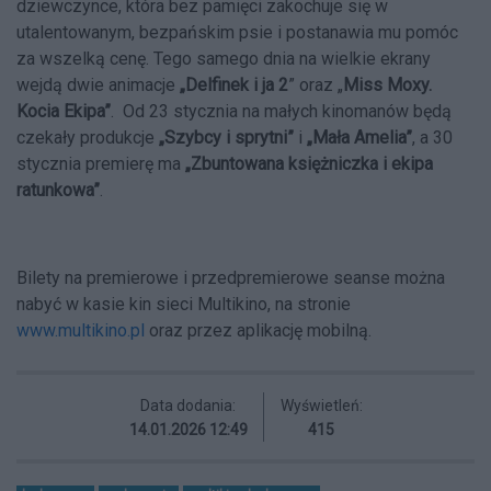
dziewczynce, która bez pamięci zakochuje się w
utalentowanym, bezpańskim psie i postanawia mu pomóc
za wszelką cenę. Tego samego dnia na wielkie ekrany
wejdą dwie animacje
„Delfinek i ja 2
” oraz „
Miss Moxy.
Kocia Ekipa”
. Od 23 stycznia na małych kinomanów będą
czekały produkcje
„Szybcy i sprytni”
i
„Mała Amelia”
, a 30
stycznia premierę ma
„Zbuntowana księżniczka i ekipa
ratunkowa”
.
Bilety na premierowe i przedpremierowe seanse można
nabyć w kasie kin sieci Multikino, na stronie
www.multikino.pl
oraz przez aplikację mobilną.
Data dodania:
Wyświetleń:
14.01.2026 12:49
415