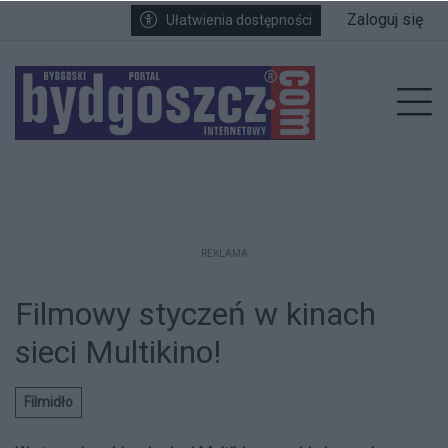
Przejdź do głównych treści
Przejdź do wyszukiwarki
Przejdź do głównego menu
Zaloguj się
Ułatwienia dostępności
enu
Prz
REKLAMA
Filmowy styczeń w kinach
sieci Multikino!
Filmidło