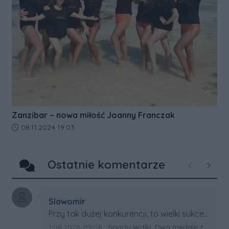
Zanzibar – nowa miłość Joanny Franczak
Data dodania artykułu:
08.11.2024 19:03
Ostatnie komentarze
Poprzednie
Następ
Autor komentarza:
Slawomir
Treść komentarza:
Przy tak dużej konkurencji, to wielki sukces
Artura. Gratulacje !
Data dodania komentarza:
Źródło komentarza:
1.08.2026, 09:08
Sporty Walki: Dwa medale za oceanem