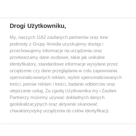
Drogi Użytkowniku,
+48 52 5812666
sekretariat@bydgoszcz.com
My, naszych 1162 zaufanych partnerów oraz inne
podmioty z Grupy 4media uzyskujemy dostęp i
przechowujemy informacje na urządzeniu oraz
przetwarzamy dane osobowe, takie jak unikalne
O nas
Reklama
Regulamin
Kontakt
identyfikatory, standardowe informacje wysyłane przez
Wydarzenia
Ogłoszenia
Katalog firm
urządzenie czy dane przeglądania w celu zapewniania
spersonalizowanych reklam, wybór spersonalizowanych
treści, pomiar reklam i treści, badanie odbiorców oraz
Zapisz się do newslettera
ulepszanie usług. Za zgodą Użytkownika my i Zaufani
Dołącz do grona ludzi najlepiej poinformowanych!
Partnerzy możemy używać dokładnych danych
geolokalizacyjnych oraz aktywnie skanować
Zapisz się »
charakterystykę urządzenia do celów identyfikacji.
Ponieważ cenimy Twoją prywatność, prosimy o zgodę na
Szukaj
korzystanie z tych technologii poprzez kliknięcie
„Akceptuję”. Zgoda jest dobrowolna i zawsze możesz ją