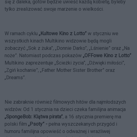
się z daleka, gotów będzie uwieść każdą kobietę, byleby
tylko zrealizować swoje marzenie o wielkości.
W ramach cyklu
„Kultowe Kino z Lotto”
w styczniu we
wszystkich kinach Multikino widzowie będą mogli
zobaczyć „Sok z żuka”, „Donnie Darko”, „Lśnienie” oraz „Na
noże”. Natomiast podczas pokazów
„OFFowe Kino z Lotto”
Multikino zaprezentuje „Ścieżki życia”, „Dźwięki miłości”,
„Zgiń kochanie”, „Father Mother Sister Brother” oraz
„Dreams”.
Nie zabraknie również filmowych hitów dla najmłodszych
widzów. Od 1 stycznia na dzieci czeka familijna animacja
„SpongeBob: Klątwa pirata”
, a 16 stycznia premierę ma
polski film
„Psoty” -
pełna wyszczekanych przygód i
humoru familijna opowieść o odważnej i wrażliwej