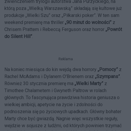
zwieńczeniem trylogii autorstwa Jana Purzyckiego, na
którą poza „Wielką Warszawską” składają się kultowe już
produkcje „Wielki Szu” oraz „Piłkarski poker”. W ten sam
weekend premierę ma thriller
„90 minut do wolności”
z
Chrisem Prattem i Rebeccą Ferguson oraz horror
„Powrót
do Silent Hill”
.
Reklama
Na koniec miesiąca do kin wejdą dwa horrory
„Pomocy”
z
Rachel McAdams i Dylanem O'Brienem oraz
„Szympans”
.
Również 30 stycznia premierę ma
„Wielki Marty”
z
Timothee Chalametem i Gwyneth Paltrow w rolach
głównych. To fascynująca prawdziwa historia geniusza o
wielkiej ambicji, apetycie na życie i zdolności do
podnoszenia się po życiowych upadkach. Główny bohater
Marty chce być gwiazdą. Nagnie więc wszystkie reguły,
wejdzie w sojusze z ludźmi, od których powinien trzymać