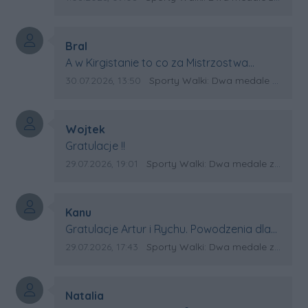
Autor komentarza:
Bral
Treść komentarza:
A w Kirgistanie to co za Mistrzostwa
Swiata?
Data dodania komentarza:
Źródło komentarza:
30.07.2026, 13:50
Sporty Walki: Dwa medale za oceanem
Autor komentarza:
Wojtek
Treść komentarza:
Gratulacje !!
Data dodania komentarza:
Źródło komentarza:
29.07.2026, 19:01
Sporty Walki: Dwa medale za oceanem
Autor komentarza:
Kanu
Treść komentarza:
Gratulacje Artur i Rychu. Powodzenia dla
Kirgistanu.
Data dodania komentarza:
Źródło komentarza:
29.07.2026, 17:43
Sporty Walki: Dwa medale za oceanem
Autor komentarza:
Natalia