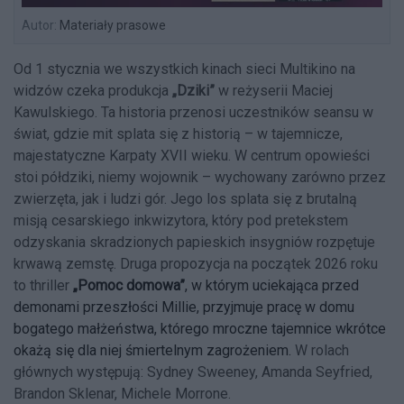
Autor:
Materiały prasowe
Od 1 stycznia we wszystkich kinach sieci Multikino na
widzów czeka produkcja
„Dziki”
w reżyserii Maciej
Kawulskiego. Ta historia przenosi uczestników seansu w
świat, gdzie mit splata się z historią – w tajemnicze,
majestatyczne Karpaty XVII wieku. W centrum opowieści
stoi półdziki, niemy wojownik – wychowany zarówno przez
zwierzęta, jak i ludzi gór. Jego los splata się z brutalną
misją cesarskiego inkwizytora, który pod pretekstem
odzyskania skradzionych papieskich insygniów rozpętuje
krwawą zemstę. Druga propozycja na początek 2026 roku
to thriller
„Pomoc domowa”
, w którym uciekająca przed
demonami przeszłości Millie, przyjmuje pracę w domu
bogatego małżeństwa, którego mroczne tajemnice wkrótce
okażą się dla niej śmiertelnym zagrożeniem.
W rolach
głównych występują: Sydney Sweeney, Amanda Seyfried,
Brandon Sklenar, Michele Morrone.