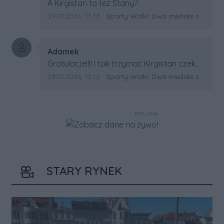
Treść komentarza:
A Kirgistan to tez Stany?
Data dodania komentarza:
Źródło komentarza:
29.07.2026, 13:13
Sporty Walki: Dwa medale za oceanem
Autor komentarza:
Adamek
Treść komentarza:
Gratulacje!!!! I tak trzymać Kirgistan czeka
na powtórkę z USA a może i złote medale.
Data dodania komentarza:
Źródło komentarza:
29.07.2026, 13:12
Sporty Walki: Dwa medale za oceanem
Trzymamy kciuki
REKLAMA
STARY RYNEK