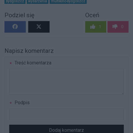
bydgoszcz
wydarzenia
multikino-bydgoszcz
Podziel się
Oceń
1
0
Napisz komentarz
Treść komentarza
Podpis
Dodaj komentarz