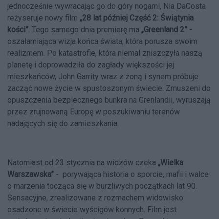
jednocześnie wywracając go do góry nogami, Nia DaCosta
reżyseruje nowy film
„28 lat później Część 2: Świątynia
kości”
. Tego samego dnia premierę ma
„Greenland 2”
-
oszałamiająca wizja końca świata, która porusza swoim
realizmem. Po katastrofie, która niemal zniszczyła naszą
planetę i doprowadziła do zagłady większości jej
mieszkańców, John Garrity wraz z żoną i synem próbuje
zacząć nowe życie w spustoszonym świecie. Zmuszeni do
opuszczenia bezpiecznego bunkra na Grenlandii, wyruszają
przez zrujnowaną Europę w poszukiwaniu terenów
nadających się do zamieszkania.
Natomiast od 23 stycznia na widzów czeka
„Wielka
Warszawska”
- porywająca historia o sporcie, mafii i walce
o marzenia tocząca się w burzliwych początkach lat 90.
Sensacyjne, zrealizowane z rozmachem widowisko
osadzone w świecie wyścigów konnych. Film jest