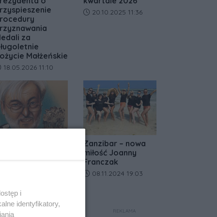
rezydenta o
kwartale 2026
rzyspieszenie
Data dodania artykułu:
20.10.2025 11:36
rocedury
rzyznawania
edali za
ługoletnie
ożycie Małżeńskie
ata dodania artykułu:
18.05.2026 11:10
a lody tylko do
Zanzibar – nowa
afe Primo! Nie
miłość Joanny
ajcie się zwieść
Franczak
ejtowi
Data dodania artykułu:
08.11.2024 19:03
ata dodania artykułu:
04.07.2024 10:48
ostęp i
lne identyfikatory,
REKLAMA
iania