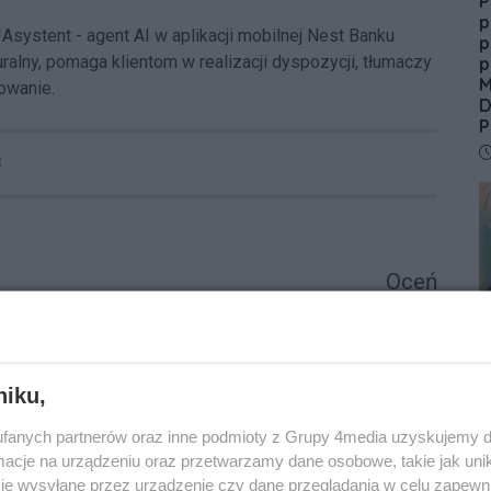
P
p
Asystent - agent AI w aplikacji mobilnej Nest Banku
p
ralny, pomaga klientom w realizacji dyspozycji, tłumaczy
p
M
owanie.
D
P
D
8
Oceń
N
0
0
C
d
h
niku,
D
fanych partnerów oraz inne podmioty z Grupy 4media uzyskujemy d
Podpis
cje na urządzeniu oraz przetwarzamy dane osobowe, takie jak unika
je wysyłane przez urządzenie czy dane przeglądania w celu zapewn