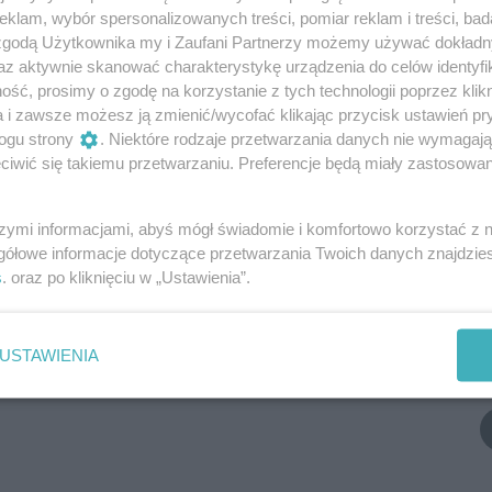
klam, wybór spersonalizowanych treści, pomiar reklam i treści, bad
 zgodą Użytkownika my i Zaufani Partnerzy możemy używać dokład
az aktywnie skanować charakterystykę urządzenia do celów identyfi
Dodaj komentarz
ść, prosimy o zgodę na korzystanie z tych technologii poprzez klikn
a i zawsze możesz ją zmienić/wycofać klikając przycisk ustawień pr
n serwisu BYDGOSZCZ.COM. MPI.PL z siedzibą w mieście
ogu strony
. Niektóre rodzaje przetwarzania danych nie wymagaj
zcz) jest administratorem twoich danych osobowych dla
iwić się takiemu przetwarzaniu. Preferencje będą miały zastosowania
Zgodnie z art. 24 ust. 1 pkt 3 i 4 ustawy o ochronie danych
, Użytkownikowi przysługuje prawo dostępu do treści swoich
szymi informacjami, abyś mógł świadomie i komfortowo korzystać z
gółowe informacje dotyczące przetwarzania Twoich danych znajdzi
s
. oraz po kliknięciu w „Ustawienia”.
wszy, dodaj swój komentarz.
USTAWIENIA