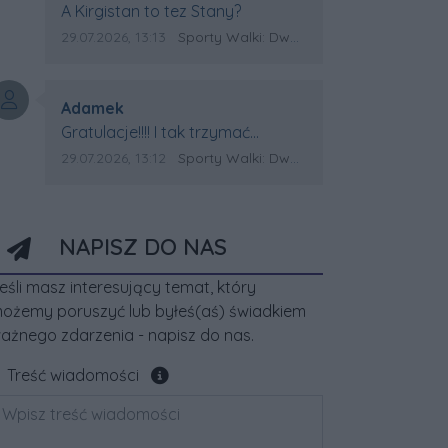
Treść komentarza:
A Kirgistan to tez Stany?
Data dodania komentarza:
Źródło komentarza:
29.07.2026, 13:13
Sporty Walki: Dwa medale za oceanem
Autor komentarza:
Adamek
Treść komentarza:
Gratulacje!!!! I tak trzymać
Kirgistan czeka na powtórkę z
Data dodania komentarza:
Źródło komentarza:
29.07.2026, 13:12
Sporty Walki: Dwa medale za oceanem
USA a może i złote medale.
Trzymamy kciuki
NAPISZ DO NAS
eśli masz interesujący temat, który
ożemy poruszyć lub byłeś(aś) świadkiem
ażnego zdarzenia - napisz do nas.
Pole wymagane
Treść wiadomości