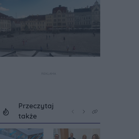
REKLAMA
Przeczytaj
Poprzednie
Następne
Kliknij aby zobaczyć w
także