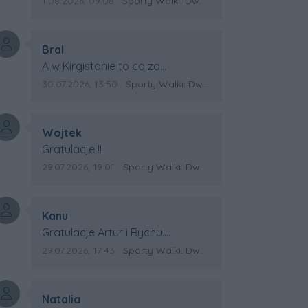
Data dodania komentarza:
Źródło komentarza:
1.08.2026, 09:08
Sporty Walki: Dwa medale za oceanem
Autor komentarza:
Bral
Treść komentarza:
A w Kirgistanie to co za
Mistrzostwa Swiata?
Data dodania komentarza:
Źródło komentarza:
30.07.2026, 13:50
Sporty Walki: Dwa medale za oceanem
Autor komentarza:
Wojtek
Treść komentarza:
Gratulacje !!
Data dodania komentarza:
Źródło komentarza:
29.07.2026, 19:01
Sporty Walki: Dwa medale za oceanem
Autor komentarza:
Kanu
Treść komentarza:
Gratulacje Artur i Rychu.
Powodzenia dla Kirgistanu.
Data dodania komentarza:
Źródło komentarza:
29.07.2026, 17:43
Sporty Walki: Dwa medale za oceanem
Autor komentarza:
Natalia