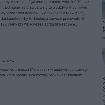
 pomysłem, ale też jakością i tempem wdrożeń. Nasze
tent, pokazuje, że prawdziwe przywództwo w cyfrowej
w wyprzedzaniu trendów - wprowadzania rozwiązań,
h doskonalenia, by technologia zawsze pracowała dla
P
szyk, pierwszy wiceprezes zarządu Nest Banku.
s
Z
D
Reklama
zywództwo Janusza Mieloszyka w budowaniu przewagi
iach, które realnie upraszczają bankowość klientom.
K
W
K
P
M
s