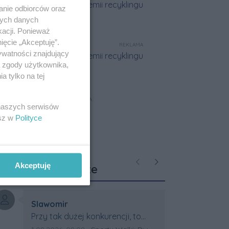
anie odbiorców oraz
nych danych
kacji. Ponieważ
ięcie „Akceptuję”.
REKLAMA
ywatności znajdujący
ą zgody użytkownika,
 tylko na tej
REKLAMA
 naszych serwisów
esz w
Polityce
Ostatnie
Akceptuję
Poprzednie
Następne
komentarze
Autor komentarza:
Slawomir
Treść komentarza:
Przy tak dużej konkurencji, to
wielki sukces Artura. Gratulacje !