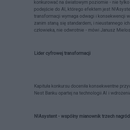
konkurować na światowym poziomie - nie tylko
podejście do AI, którego efektem jest N!Asys
transformacji wymaga odwagi i konsekwencji 
zanim staną się standardem, i nieustannego ic
człowieka, nie odwrotnie - mówi Janusz Mielo
Lider cyfrowej transformacji
Kapituła konkursu doceniła konsekwentne pr
Nest Banku opartej na technologii AI i wdrożen
N!Asystent - wspólny mianownik trzech nagród