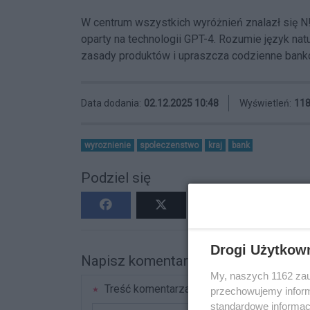
W centrum wszystkich wyróżnień znalazł się N!
oparty na technologii GPT-4. Rozumie język natu
zasady produktów i upraszcza codzienne bank
Data dodania:
02.12.2025 10:48
Wyświetleń:
11
wyroznienie
spoleczenstwo
kraj
bank
Podziel się
Drogi Użytkow
Napisz komentarz
My, naszych 1162 zau
Treść komentarza
przechowujemy informa
standardowe informac