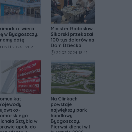
rimark otwiera
Minister Radosław
ię w Bydgoszczy.
Sikorski przekazał
namy datę
100 tys dolarów na
Dom Dziecka
ata dodania artykułu:
05.11.2024 13:02
Data dodania artykułu:
22.03.2024 18:41
omunikat
Na Glinkach
ojewody
powstaje
ujawsko-
największy park
omorskiego
handlowy
ichała Sztybla w
Bydgoszczy.
prawie apelu do
Pierwsi klienci w I